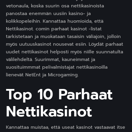
vetonaula, koska suurin osa nettikasinoista
panostaa enemmän uusiin kasino- ja
kolikkopeleihin. Kannattaa huomioida, että
Nettikasinot. comin parhaat kasinot -listat
tarkistetaan ja muokataan tasaisin väliajoin, jolloin
myös uutuuskasinot nousevat esiin. Löydät parhaat
uudet nettikasinot helposti myös niille suunnatulta
välilehdeltä. Suurimmat, kauneimmat ja
suosituimmmat pelivalmistajat nettikasinoilla
lienevät NetEnt ja Microgaming.
Top 10 Parhaat
Nettikasinot
Kannattaa muistaa, että useat kasinot vastaavat itse