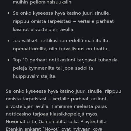
muihin peliominaisuuksiin.
Se onko kyseessä hyvä kasino juuri sinulle,
riippuu omista tarpeistasi – vertaile parhaat
kasinot arvostelujen avulla.
Jos valitset nettikasinon edellä mainituilta
operaattoreilta, niin turvallisuus on taattu.
Top 10 parhaat nettikasinot tarjoavat tuhansia
pelejä kymmeniltä tai jopa sadoilta
huippuvalmistajilta.
Se onko kyseessä hyvä kasino juuri sinulle, riippuu
omista tarpeistasi – vertaile parhaat kasinot
arvostelujen avulla. Tiimimme mielestä paras
netticasino tarjoaa klassikkopelejä myös
Novomaticilta, Gamomatilta sekä Playtechilta.
Etenkin ankarat “Novot” ovat nykyään kova