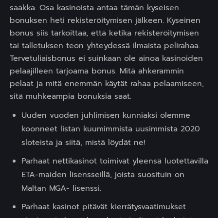
saakka. Osa kasinoista antaa tämän kyseisen
bonuksen heti rekisteröitymisen jälkeen. Kyseinen
bonus siis tarkoittaa, että ketika rekisteröitymisen
tai talletuksen teon yhteydessä ilmaista pelirahaa.
Tervetuliaisbonus ei suinkaan ole ainoa kasinoiden
pelaajilleen tarjoama bonus. Mitä ahkerammin
pelaat ja mitä enemmän käytät rahaa pelaamiseen,
sitä muhkeampia bonuksia saat.
Uuden vuoden juhlimisen kunniaksi olemme
koonneet listan kuumimmista uusimmista 2020
sloteista ja siitä, mistä löydät ne!
Parhaat nettikasinot toimivat yleensä luotettavilla
ETA-maiden lisensseillä, joista suosituin on
Maltan MGA- lisenssi.
Parhaat kasinot pitävät kierrätysvaatimukset