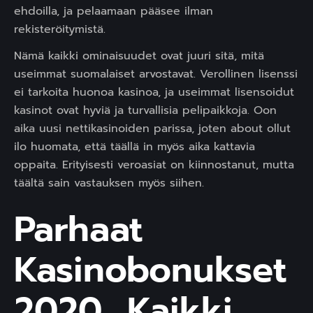
ehdoilla, ja pelaamaan pääsee ilman
rekisteröitymistä.
Nämä kaikki ominaisuudet ovat juuri sitä, mitä
useimmat suomalaiset arvostavat. Verollinen lisenssi
ei tarkoita huonoa kasinoa, ja useimmat lisensoidut
kasinot ovat hyviä ja turvallisia pelipaikkoja. Oon
aika uusi nettikasinoiden parissa, joten about ollut
ilo huomata, että täällä in myös aika kattavia
oppaita. Erityisesti veroasiat on kiinnostanut, mutta
täältä sain vastauksen myös siihen.
Parhaat
Kasinobonukset
2020 Kaikki