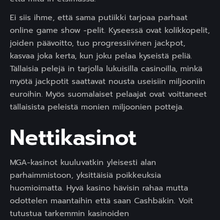
Ei siis ihme, että sama putiikki tarjoaa parhaat
online game show -pelit. Kyseessä ovat kolikkopelit,
joiden päävoitto, tuo progressiivinen jackpot,
kasvaa joka kerta, kun joku pelaa kyseistä peliä.
Tällaisia pelejä in tarjolla lukuisilla casinoilla, minkä
myötä jackpotit saattavat nousta useisiin miljooniin
euroihin. Myös suomalaiset pelaajat ovat voittaneet
tällaisista peleistä monien miljoonien potteja.
Nettikasinot
MGA-kasinot kuuluvatkin yleisesti alan
parhaimmistoon, yksittäisiä poikkeuksia
huomioimatta. Hyvä kasino hävisin rahaa mutta
odottelen maantaihin että saan Cashbäkin. Voit
tutustua tarkemmin kasinoiden