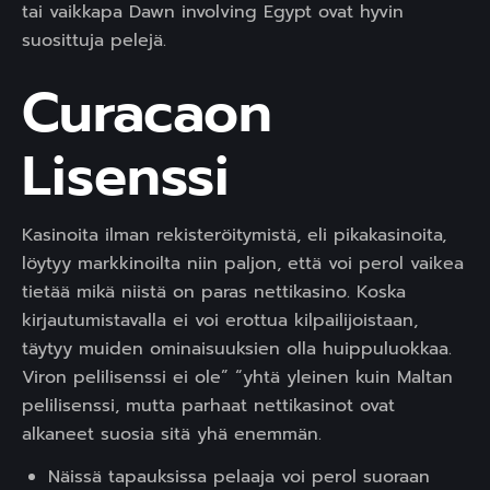
tai vaikkapa Dawn involving Egypt ovat hyvin
suosittuja pelejä.
Curacaon
Lisenssi
Kasinoita ilman rekisteröitymistä, eli pikakasinoita,
löytyy markkinoilta niin paljon, että voi perol vaikea
tietää mikä niistä on paras nettikasino. Koska
kirjautumistavalla ei voi erottua kilpailijoistaan,
täytyy muiden ominaisuuksien olla huippuluokkaa.
Viron pelilisenssi ei ole” “yhtä yleinen kuin Maltan
pelilisenssi, mutta parhaat nettikasinot ovat
alkaneet suosia sitä yhä enemmän.
Näissä tapauksissa pelaaja voi perol suoraan