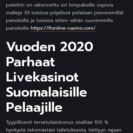
peleihin on rakennettu eri lompakoille sopivia
malleja. Eli toisissa pöydissä pelataan pienemmilläl
panoksilla ja toisissa sitten vähän suuremmilla
panoksilla
https://fionline-casino.com/
.
Vuoden 2020
Parhaat
Livekasinot
Suomalaisille
Pelaajille
Tyypillisesti tervetuliaisbonus sisältää 100 %
hyvitystä tekemästäsi talletuksesta, tiettyyn rajaan