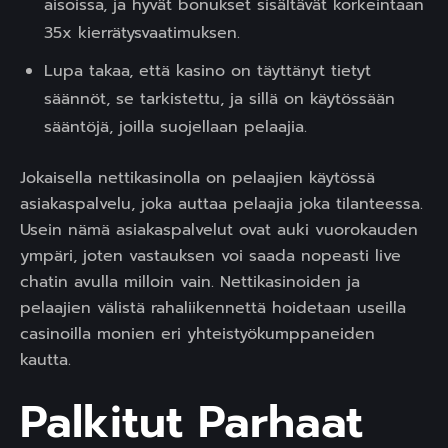
aisoissa, ja hyvät bonukset sisältävät korkeintaan
35x kierrätysvaatimuksen.
Lupa takaa, että kasino on täyttänyt tietyt
säännöt, se tarkistettu, ja sillä on käytössään
sääntöjä, joilla suojellaan pelaajia.
Jokaisella nettikasinolla on pelaajien käytössä
asiakaspalvelu, joka auttaa pelaajia joka tilanteessa.
Usein nämä asiakaspalvelut ovat auki vuorokauden
ympäri, joten vastauksen voi saada nopeasti live
chatin avulla milloin vain. Nettikasinoiden ja
pelaajien välistä rahaliikennettä hoidetaan useilla
casinoilla monien eri yhteistyökumppaneiden
kautta.
Palkitut Parhaat