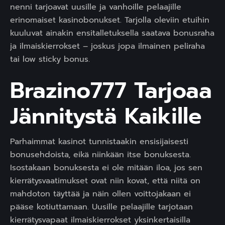
nenni tarjoavat uusille ja vanhoille pelaajille
erinomaiset kasinobonukset. Tarjolla oleviin etuihin
kuuluvat ainakin ensitalletuksella saatava bonusraha
ja ilmaiskierrokset – joskus jopa ilmainen peliraha
tai low sticky bonus.
Brazino777 Tarjoaa
Jännitystä Kaikille
Parhaimmat kasinot tunnistaakin ensisijaisesti
bonusehdoista, eikä niinkään itse bonuksesta.
Isostakaan bonuksesta ei ole mitään iloa, jos sen
kierrätysvaatimukset ovat niin kovat, että niitä on
mahdoton täyttää ja näin ollen voittojakaan ei
pääse kotiuttamaan. Uusille pelaajille tarjotaan
kierrätysvapaat ilmaiskierrokset yksinkertaisilla