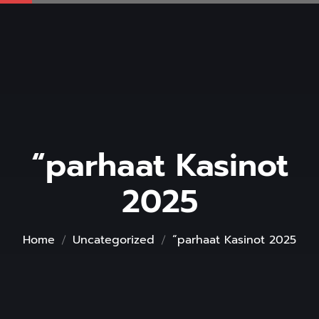
“parhaat Kasinot
2025
Home
Uncategorized
“parhaat Kasinot 2025