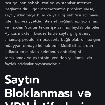
rast gəlinən səbəbi zəif və ya stabilsiz internet
bağlantısıdır. Əgər internetinizdə problem varsa,
sayt yüklənməyə bilər və ya giriş səhifəsi açılmaya
bilər. Bu vəziyyətdə internet bağlantınızı yoxlamaq
və modem/router təkrar işə salmaq faydalı ola bilər.
Ayrıca, müxtəlif brauzerlərdə sayta giriş etməyi
sınamaq, problemin brauzerlə bağlı olub olmadığını
müəyyən etməyə kömək edir. Mobil cihazlardan
istifadə edirsinizsə, telefonun önbelleğini
təmizləmək və ya tətbiqi yenidən yükləmək də
faydalı addımlar siyahısındadır.
Saytın
Bloklanması və