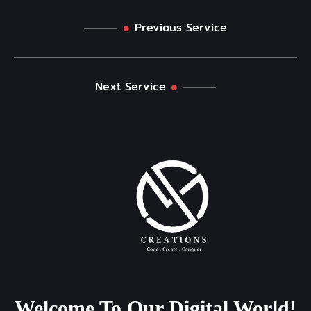
Previous Service
Next Service
Welcome
To
Our
Digital
World!