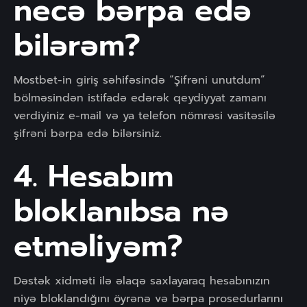
necə bərpa edə
bilərəm?
Mostbet-in giriş səhifəsində “Şifrəni unutdum”
bölməsindən istifadə edərək qeydiyyat zamanı
verdiyiniz e-mail və ya telefon nömrəsi vasitəsilə
şifrəni bərpa edə bilərsiniz.
4. Hesabım
bloklanıbsa nə
etməliyəm?
Dəstək xidməti ilə əlaqə saxlayaraq hesabınızın
niyə bloklandığını öyrənə və bərpa prosedurlarını