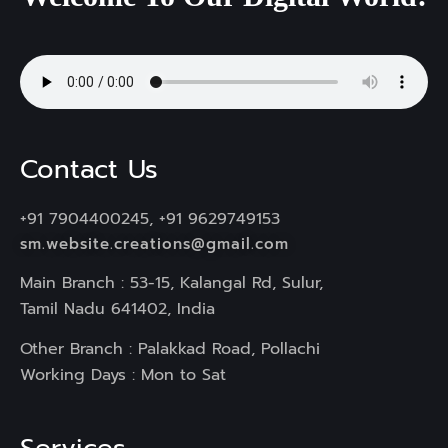
Contact Us
+91 7904400245, +91 9629749153
sm.website.creations@gmail.com
Main Branch : 53-15, Kalangal Rd, Sulur,
Tamil Nadu 641402, India
Other Branch : Palakkad Road, Pollachi
Working Days : Mon to Sat