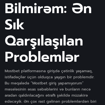
Bilmirəm: Ən
Sık
Qarşılaşılan
Problemlər
Mostbet platformasına girişdə çətinlik yaşamaq,
istifadəçilər üçün olduqca yaygın bir problemdir.
Bu məqalədə “Mostbet giriş yapamıyorum”
məsələsinin əsas səbəblərini və bunların necə
aradan qaldırılacağını ətraflı şəkildə müzakirə
edəcəyik. Ən çox rast gəlinən problemlərdən biri