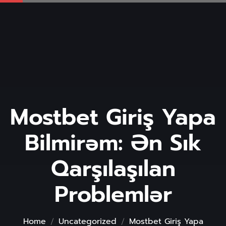
Mostbet Giriş Yapa
Bilmirəm: Ən Sık
Qarşılaşılan
Problemlər
Home
Uncategorized
Mostbet Giriş Yapa