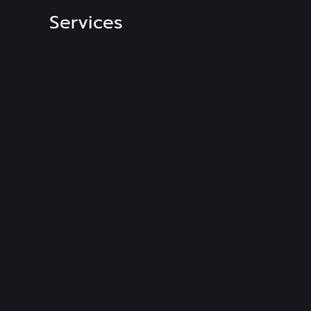
Services
Web Design & Development
Digital Marketing
Graphic Designing
Branding & Identity
Content Development