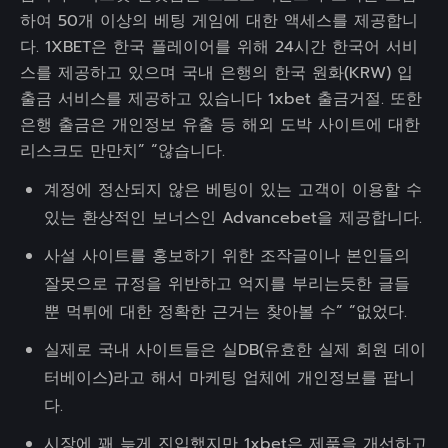
하여 50개 이상의 베팅 게임에 대한 액세스를 제공합니
다. 1XBET은 한국 플레이어를 위해 24시간 한국어 서비
스를 제공하고 있으며 국내 은행의 한국 원화(KRW) 입
출금 서비스를 제공하고 있습니다 1xbet 출금거절. 또한
은행 출금은 개인정보 유출 등 해외 도박 사이트에 대한
리스크도 만만치” “않습니다.
계정에 정산되지 않은 베팅이 있는 고객이 이용할 수
있는 환상적인 보너스인 Advancebet을 제공합니다.
사설 사이트를 홍보하기 위한 조작글이나 본인들의
잘못으로 규정을 위반하고 억지를 부리는듯한 글들
뿐 먹튀에 대한 정확한 근거는 찾아볼 수” “없었다.
실제로 국내 사이트들은 실DB(유효한 실제 회원 데이
터베이스)라고 해서 마케팅 업체에 개인정보를 팝니
다.
시장에 꽤 늦게 진입했지만 1xbet은 제품을 개선하고