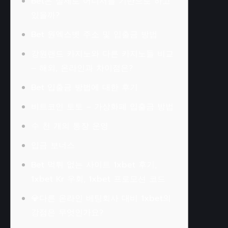
Bet은 실제로 어디서를 기반으로 하고
있을까?
Bet 원엑스벳 주소 및 입출금 방법
강원랜드 카지노와 다른 카지노들 비교
– 해외, 온라인과 차이점은?
Bet 입출금 방법에 대한 후기
비트코인 토토 – 가상화폐 입출금 방법
수 천 개의 통장 운영
입금 보너스
Bet 먹튀 없는 사이트 1xbet 후기,
1xbet Kr 우회, 1xbet 프로모션 코드
💎다른 온라인 베팅회사 대비 1xbet의
강점은 무엇인가요?