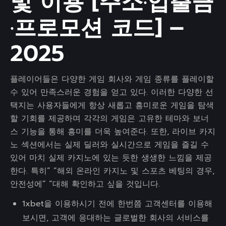
및 이용 [주소·입출금
·프로모션 코드] –
2025
플레이어들은 다양한 게임 회사와 게임 종류를 플레이할
수 있어 만족스러운 경험을 얻고 있다. 이러한 다양한 선
택지는 사용자들에게 항상 새롭고 흥미로운 게임을 탐색
할 기회를 제공하며 각각의 게임은 고유한 테마와 보너
스 기능을 통해 흥미를 더욱 높여준다. 또한, 라이브 카지
노 섹션에서는 실제 딜러와 실시간으로 게임을 즐길 수
있어 마치 실제 카지노에 있는 듯한 생생한 느낌을 제공
한다. 특히” “해외 온라인 카지노 및 스포츠 베팅의 경우,
안전성에” “대해 확인하고 싶을 것입니다.
1xbet을 이용하시기 전에 한번쯤 고객센터를 이용해
보시면, 고객에 응대하는 글로벌한 회사의 서비스를