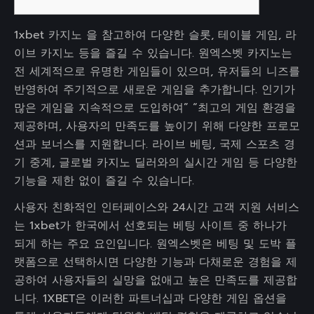
1xbet 카지노 을 참고하여 다양한 슬롯, 테이블 게임, 라
이브 카지노 등을 즐길 수 있습니다. 원엑스벳 카지노는
전 세계적으로 유명한 게임들이 있으며, 유저들의 니즈를
반영하여 주기적으로 새로운 게임을 추가합니다. 인기가
많은 게임을 지속적으로 도입하여” “최고의 게임 환경을
제공하며, 사용자의 만족도를 높이기 위해 다양한 프로모
션과 보너스를 지원합니다. 라이브 베팅, 국제 스포츠 경
기 중계, 글로벌 카지노 딜러와의 실시간 게임 등 다양한
기능을 제한 없이 즐길 수 있습니다.
사용자 친화적인 인터페이스와 24시간 고객 지원 서비스
는 1xbet가 한국에서 선호되는 베팅 사이트 중 하나가
되게 하는 주요 요인입니다. 원엑스벳은 베팅 및 도박 플
랫폼으로 선택하시면 다양한 기능과 다채로운 경험을 제
공하여 사용자들의 실망을 없애고 높은 만족도를 제공합
니다. 1XBET은 이러한 파트너십과 다양한 게임 옵션을