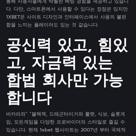
통해 사용자들에게 탁월한 베팅 경험을 제공하고 있습니
다. 다만, 스마트폰에서 사용할 수 있다는 장점은 있지만
1XBET은 사이트 디자인과 인터페이스에서 사용의 불편
함을 느끼는 플레이어도 있는 것 같습니다.
공신력 있고, 힘있
고, 자금력 있는
합법 회사만 가능
합니다
바카라와” “블랙잭, 드래곤타이거와 룰렛, 식보, 슬롯게
임, 모든게임을 다양한 프로바이더의 스타일로 즐길 수
있습니다. 현재 1xbet 웹사이트는 2007년 부터 국제적