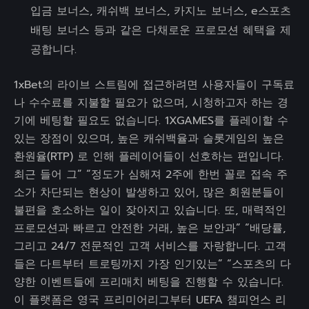
입금 보너스, 캐쉬백 보너스, 카지노 보너스, e스포츠
배팅 보너스 등과 같은 다채로운 프로모션 혜택을 제
공합니다.
1xBet의 라이브 스트림에 접근하려면 사용자들이 구독료
나 수수료를 지불할 필요가 없으며, 시청하고자 하는 경
기에 베팅할 필요도 없습니다. 1XGAMES를 플레이할 수
있는 장점이 있으며, 높은 캐쉬백율과 슬롯게임의 높은
환원율(RTP) 로 인해 플레이어들이 선호하는 편입니다.
최근 들어 그” “정도가 심해져 2주에 한번 꼴로 접속 주
소가 차단되는 현상이 발생하고 있어, 많은 회원분들이
불편을 호소하는 일이 잦아지고 있습니다. 또, 매력적인
프로모션과 빠르고 안전한 거래, 높은 보안과” “배당률,
그리고 24/7 전문적인 고객 서비스를 자랑합니다. 고객
들은 다트부터 트로팅까지 가장 인기있는” “스포츠의 다
양한 이벤트들에 프리매치 베팅을 진행할 수 있습니다.
이 플랫폼은 영국 프리미어리그부터 UEFA 챔피언스 리