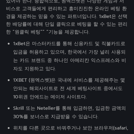
있어야 한다. 종합적으로, 원엑스벳은 다양한 게임과 서
비스로 고객들에게 편리하고 흥미진진한 온라인 베팅 환
경을 제공하는 믿을 수 있는 파트너입니다. 1xBet은 선택
한 배당률에 대해 단일 클릭으로 베팅을 할 수 있는 편리
한 “원클릭 베팅”” “기능을 제공합니다.
1xBet은 마스터카드를 통해 신용카드 및 직불카드로
입금을 허용하고 있으며, 한국에서 가장 널리 사용되
는 카드 브랜드 중 하나인 아메리칸 익스프레스와 비
자도 지원하고 있다.
1XBET (원엑스벳)은 국내에 서비스를 제공해주는 몇
안되는 해외사이트로 전 세계 베팅사이트 중에서도
10위권 안에드는 메이저 사이트다.
Skrill 또는 Neteller를 통해 입금하면, 입금한 금액의
30%를 보너스로 지급받을 수 있습니다.
위치를 다른 곳으로 바꿔주거나 보안 브라우저(safari,