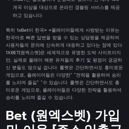
개국 이상을 대상으로 온라인 갬블링 서비스를 제공
하고 있습니다.
특히 1xBet이 한국» «플레이어들에게 사랑받는 이유는
한국어로 빠른 답변을 받을 수 있는 상담원을 제공하여
사용자들의 문의에 신속하게 대응하고 있다는 점에 있다.
1XBET(원엑스벳)은 세계적으로 유명한 도박 사이트이지
만, 실제로 플레이 해본 유저들의 후기 및 평점이 궁금하
신 분들도 많으실 겁니다. 룰렛은 간단하면서도 흥미로운
게임으로, 플레이어들은 다양한” “전략을 활용하여 승리
를 노리며 즐길” “수 있습니다. 룰렛은 간단하면서도 흥
미로운 게임으로, 플레이어들은 다양한 전략을 활용하여
승리를 노리며 즐길 수 있습니다.
Bet (원엑스벳) 가입