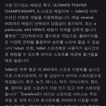
가장 인기있는 베팅은 축구, ULTIMATE FIGHTER
CHAMPIONSHIPS, E-스포츠 베팅이며 — 1xBet은 이미
수년간 이벤트 개발을 지원해왔습니다. 매일 several,
000개의 베팅이 선택되어 당첨금이 증가되며, 최소 a
particular, 444 KRW의 베팅이 자격을 갖추게 됩니다.
룰렛은” “간단하면서도 흥미로운 게임으로, 플레이어들
은 다양한 전략을 활용하여 승리를 노리며 즐길 수 있습
니다 1xbet. 또한, 1xBet 스포츠북은 사용자가 실시간으
로 배팅할 수 있도록 라이브 스포츠를 제공해 즐거움을
배로 늘립니다.
1xBet은 하루 평균 약 200개의 스포츠 이벤트를 실시간
으로 스트리밍하며, 이 중 상당수가 라이브 스트리밍으로
제공됩니다. 축구, 농구, 테니스, 탁구, 아이스하키, 핸드
볼, 경마와 같은 스포츠가 가장 인기 있고 자주 스트리밍
됩니다.” “[newline]이 라이브 스트리밍 서비스는 주요
유럽 및 국제 리그와 토너먼트를 커버하여 시청할 이벤