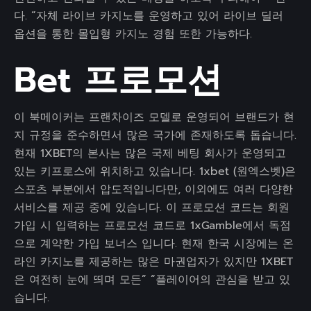
다. “자체 라이브 카지노를 운영하고 있어 라이브 딜러
옵션을 통한 몰입형 카지노 경험 또한 가능하다.
Bet 프로모션
이 북메이커는 프랜차이즈 모델로 운영되어 브랜드가 현
지 규정을 준수하면서 많은 국가에 존재하도록 돕습니다.
현재 1XBET의 본사는 많은 국제 베팅 회사가 운영되고
있는 키프로스에 위치하고 있습니다. 1xbet (원엑스벳)은
스포츠 부분에서 압도적입니다만, 이외에도 여러 다양한
서비스를 제공 중에 있습니다. 이 프로모션 코드는 회원
가입 시 입력하는 프로모션 코드로 1xGamble에서 독점
으로 계약한 가입 보너스 입니다. 현재 한국 시장에는 온
라인 카지노를 제공하는 많은 마권업자가 있지만 1XBET
은 여전히 ​​눈에 띄며 모든” “플레이어의 관심을 받고 있
습니다.