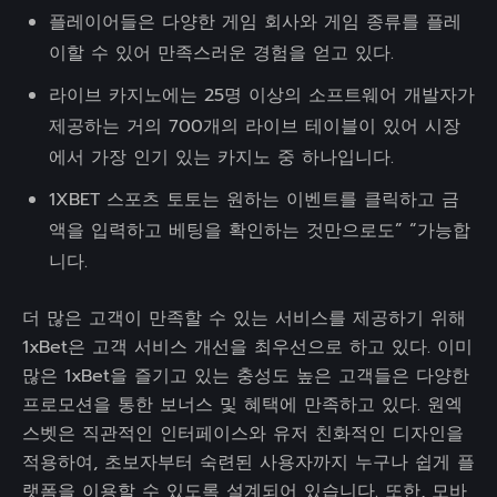
플레이어들은 다양한 게임 회사와 게임 종류를 플레
이할 수 있어 만족스러운 경험을 얻고 있다.
라이브 카지노에는 25명 이상의 소프트웨어 개발자가
제공하는 거의 700개의 라이브 테이블이 있어 시장
에서 가장 인기 있는 카지노 중 하나입니다.
1XBET 스포츠 토토는 원하는 이벤트를 클릭하고 금
액을 입력하고 베팅을 확인하는 것만으로도” “가능합
니다.
더 많은 고객이 만족할 수 있는 서비스를 제공하기 위해
1xBet은 고객 서비스 개선을 최우선으로 하고 있다. 이미
많은 1xBet을 즐기고 있는 충성도 높은 고객들은 다양한
프로모션을 통한 보너스 및 혜택에 만족하고 있다. 원엑
스벳은 직관적인 인터페이스와 유저 친화적인 디자인을
적용하여, 초보자부터 숙련된 사용자까지 누구나 쉽게 플
랫폼을 이용할 수 있도록 설계되어 있습니다. 또한, 모바