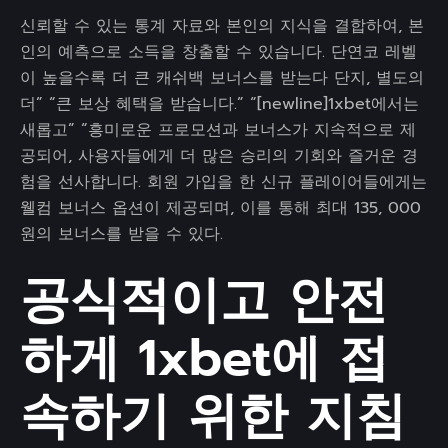
신뢰할 수 있는 통계 자료와 본인의 지식을 결합하여, 본
인의 예측으로 소득을 창출할 수 있습니다. 단연코 레벨
이 높을수록 더 큰 캐쉬백 보너스를 받는다 단지, 별도의
더” “큰 보상 혜택을 받습니다.” “[newline]1xbet에서는
새롭고” “흥미로운 프로모션과 보너스가 지속적으로 제
공되어, 사용자들에게 더 많은 승리의 기회와 즐거운 경
험을 선사합니다. 회원 가입을 한 신규 플레이어들에게는
웰컴 보너스 옵션이 제공되며, 이를 통해 최대 135, 000
원의 보너스를 받을 수 있다.
공식적이고 안전
하게 1xbet에 접
속하기 위한 지침