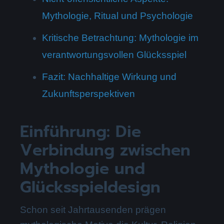
Mythologie, Ritual und Psychologie
Kritische Betrachtung: Mythologie im
verantwortungsvollen Glücksspiel
Fazit: Nachhaltige Wirkung und
Zukunftsperspektiven
Einführung: Die
Verbindung zwischen
Mythologie und
Glücksspieldesign
Schon seit Jahrtausenden prägen