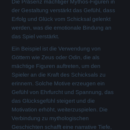
Die Präsenz mächtiger Mythos-Figuren in
der Gestaltung verstärkt das Gefühl, dass
Erfolg und Glück vom Schicksal gelenkt
werden, was die emotionale Bindung an
das Spiel verstärkt.
Ein Beispiel ist die Verwendung von
Göttern wie Zeus oder Odin, die als
mächtige Figuren auftreten, um den
Spieler an die Kraft des Schicksals zu
erinnern. Solche Motive erzeugen ein
Gefühl von Ehrfurcht und Spannung, das
das Glücksgefühl steigert und die
Motivation erhöht, weiterzuspielen. Die
Verbindung zu mythologischen
Geschichten schafft eine narrative Tiefe,