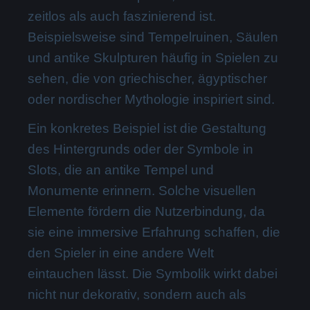
zeitlos als auch faszinierend ist.
Beispielsweise sind Tempelruinen, Säulen
und antike Skulpturen häufig in Spielen zu
sehen, die von griechischer, ägyptischer
oder nordischer Mythologie inspiriert sind.
Ein konkretes Beispiel ist die Gestaltung
des Hintergrunds oder der Symbole in
Slots, die an antike Tempel und
Monumente erinnern. Solche visuellen
Elemente fördern die Nutzerbindung, da
sie eine immersive Erfahrung schaffen, die
den Spieler in eine andere Welt
eintauchen lässt. Die Symbolik wirkt dabei
nicht nur dekorativ, sondern auch als