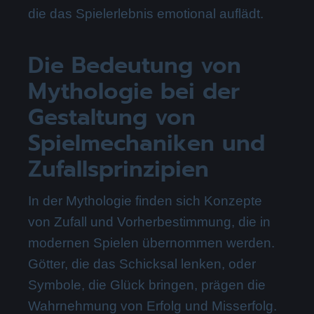
die das Spielerlebnis emotional auflädt.
Die Bedeutung von
Mythologie bei der
Gestaltung von
Spielmechaniken und
Zufallsprinzipien
In der Mythologie finden sich Konzepte
von Zufall und Vorherbestimmung, die in
modernen Spielen übernommen werden.
Götter, die das Schicksal lenken, oder
Symbole, die Glück bringen, prägen die
Wahrnehmung von Erfolg und Misserfolg.