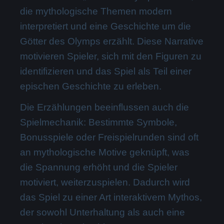
die mythologische Themen modern
interpretiert und eine Geschichte um die
Götter des Olymps erzählt. Diese Narrative
motivieren Spieler, sich mit den Figuren zu
identifizieren und das Spiel als Teil einer
epischen Geschichte zu erleben.
Die Erzählungen beeinflussen auch die
Spielmechanik: Bestimmte Symbole,
Bonusspiele oder Freispielrunden sind oft
an mythologische Motive geknüpft, was
die Spannung erhöht und die Spieler
motiviert, weiterzuspielen. Dadurch wird
das Spiel zu einer Art interaktivem Mythos,
der sowohl Unterhaltung als auch eine