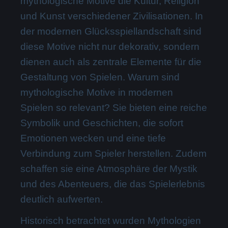
mythologische Motive die Kultur, Religion
und Kunst verschiedener Zivilisationen. In
der modernen Glücksspiellandschaft sind
diese Motive nicht nur dekorativ, sondern
dienen auch als zentrale Elemente für die
Gestaltung von Spielen. Warum sind
mythologische Motive in modernen
Spielen so relevant? Sie bieten eine reiche
Symbolik und Geschichten, die sofort
Emotionen wecken und eine tiefe
Verbindung zum Spieler herstellen. Zudem
schaffen sie eine Atmosphäre der Mystik
und des Abenteuers, die das Spielerlebnis
deutlich aufwerten.
Historisch betrachtet wurden Mythologien