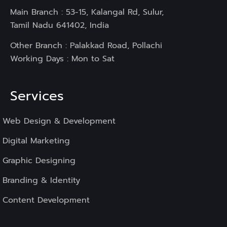
Main Branch : 53-15, Kalangal Rd, Sulur,
Tamil Nadu 641402, India
Other Branch : Palakkad Road, Pollachi
Working Days : Mon to Sat
Services
Web Design & Development
Digital Marketing
Graphic Designing
Branding & Identity
Content Development