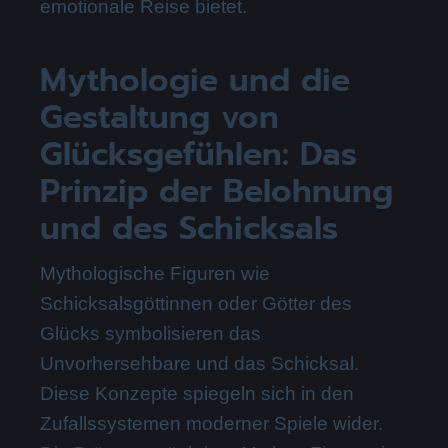
emotionale Reise bietet.
Mythologie und die
Gestaltung von
Glücksgefühlen: Das
Prinzip der Belohnung
und des Schicksals
Mythologische Figuren wie
Schicksalsgöttinnen oder Götter des
Glücks symbolisieren das
Unvorhersehbare und das Schicksal.
Diese Konzepte spiegeln sich in den
Zufallssystemen moderner Spiele wider.