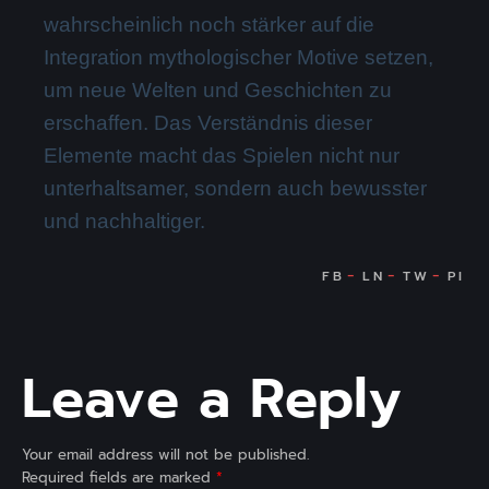
wahrscheinlich noch stärker auf die
Integration mythologischer Motive setzen,
um neue Welten und Geschichten zu
erschaffen. Das Verständnis dieser
Elemente macht das Spielen nicht nur
unterhaltsamer, sondern auch bewusster
und nachhaltiger.
Leave a Reply
Your email address will not be published.
Required fields are marked
*