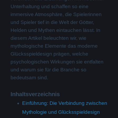
Unterhaltung und schaffen so eine
immersive Atmosphäre, die Spielerinnen
und Spieler tief in die Welt der Götter,
Helden und Mythen eintauchen lässt. In
diesem Artikel beleuchten wir, wie
mythologische Elemente das moderne
Glücksspieldesign prägen, welche
psychologischen Wirkungen sie entfalten
und warum sie für die Branche so
bedeutsam sind.
Inhaltsverzeichnis
Einführung: Die Verbindung zwischen
Mythologie und Glücksspieldesign