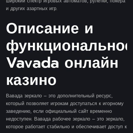
широкий спектр игровых автоматов, рулетки, покера
и других азартных игр.
Описание и
функциональнос
Vavada онлайн
казино
Вавада зеркало – это дополнительный ресурс,
который позволяет игрокам доступаться к игорному
заведению, если официальный сайт временно
недоступен. Вавада рабочее зеркало – это зеркало,
которое работает стабильно и обеспечивает доступ к