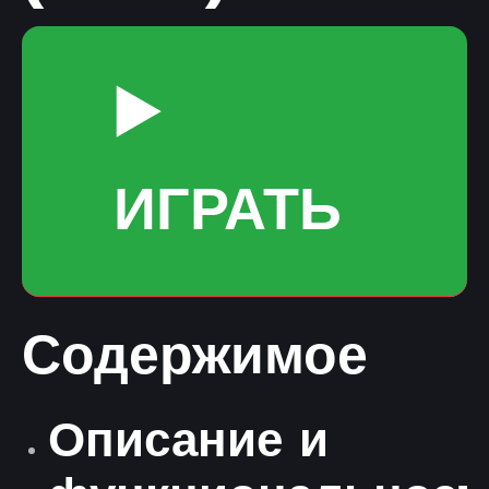
▶️
ИГРАТЬ
Содержимое
Описание и