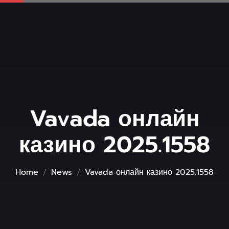
Vavada онлайн
казино 2025.1558
Home
News
Vavada онлайн казино 2025.1558