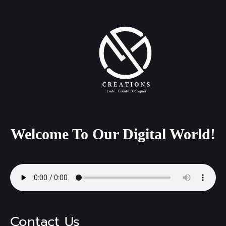
Welcome
To
Our
Digital
World!
Contact Us