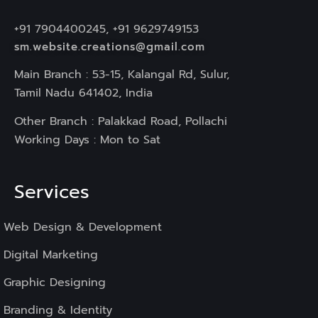
+91 7904400245, +91 9629749153
sm.website.creations@gmail.com
Main Branch : 53-15, Kalangal Rd, Sulur,
Tamil Nadu 641402, India
Other Branch : Palakkad Road, Pollachi
Working Days : Mon to Sat
Services
Web Design & Development
Digital Marketing
Graphic Designing
Branding & Identity