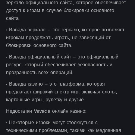
зеркало официального сайта, которое обеспечивает
доступ к играм в случае блокировки основного
сайта.
• Вавада зеркало – это зеркало, которое позволяет
игрокам продолжать играть, не зависящий от
блокировки основного сайта.
• Вавада официальный сайт – это официальный
ресурс, который обеспечивает безопасность и
прозрачность всех операций.
• Вавада казино – это платформа, которая
предлагает широкий спектр игр, включая слоты,
карточные игры, рулетку и другие.
Недостатки Vavada онлайн казино:
• Некоторые игроки могут столкнуться с
техническими проблемами, такими как медленная