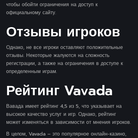
чтобы обойти ограничения на доступ к
официальному сайту.
Отзывы игроков
Однако, не все игроки оставляют положительные
отзывы. Некоторые жалуются на сложность
регистрации, а также на ограничения в доступе к
определенным играм.
Рейтинг Vavada
Вавада имеет рейтинг 4,5 из 5, что указывает на
высокое качество услуг и игр. Однако, рейтинг
может изменяться в зависимости от мнения игроков.
В целом, Vavada – это популярное онлайн-казино,