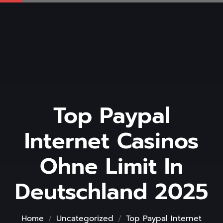
Top Paypal
Internet Casinos
Ohne Limit In
Deutschland 2025
Home
Uncategorized
Top Paypal Internet