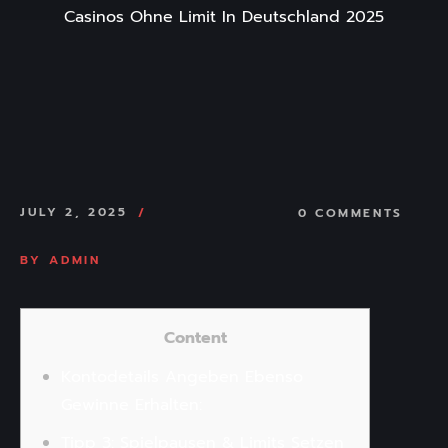
Casinos Ohne Limit In Deutschland 2025
JULY 2, 2025
0 COMMENTS
BY
ADMIN
Content
Kontodetails Angeben Ebenso
Gewinne Erhalten:
Tipp 3: Spielpausen & Limits Setzen