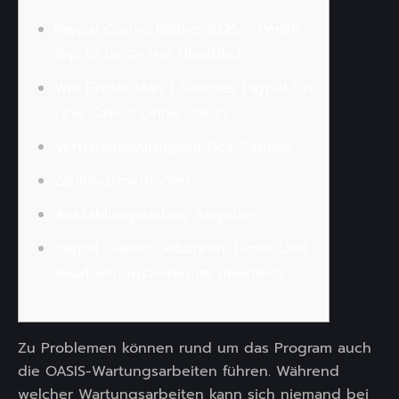
Paypal Casino Rating 2025 – Perish
Top 10 Im Or Her Überblick
Wie Findet Man 1 Seriöses Paypal On
Line Casino Ohne Oasis?
Vertrauenswürdigkeit Des Casinos
Zahlungsmethoden
Auszahlungsbetrag Angeben:
Paypal Casino Gebühren, Limits Und
Bearbeitungszeiten Im Überblick
Zu Problemen können rund um das Program auch
die OASIS-Wartungsarbeiten führen. Während
welcher Wartungsarbeiten kann sich niemand bei