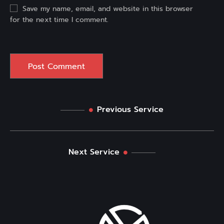
Save my name, email, and website in this browser
for the next time I comment.
Previous Service
Next Service