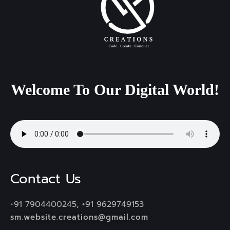
Welcome
To
Our
Digital
World!
Contact Us
+91 7904400245, +91 9629749153
sm.website.creations@gmail.com