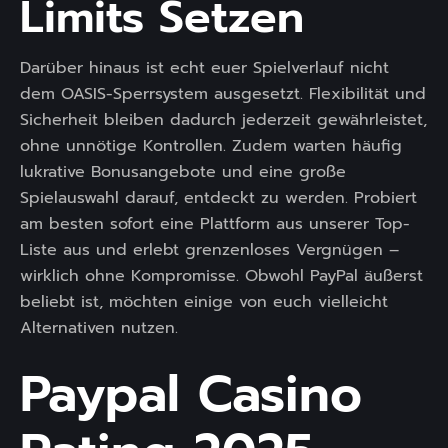
Limits Setzen
Darüber hinaus ist echt euer Spielverlauf nicht
dem OASIS-Sperrsystem ausgesetzt. Flexibilität und
Sicherheit bleiben dadurch jederzeit gewährleistet,
ohne unnötige Kontrollen. Zudem warten häufig
lukrative Bonusangebote und eine große
Spielauswahl darauf, entdeckt zu werden. Probiert
am besten sofort eine Plattform aus unserer Top-
Liste aus und erlebt grenzenloses Vergnügen –
wirklich ohne Kompromisse. Obwohl PayPal äußerst
beliebt ist, möchten einige von euch vielleicht
Alternativen nutzen.
Paypal Casino