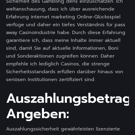
Sicherheit des Gambling dens einzuschätzen. Ich
weltanschauung, dass ich über ausreichende
Erfahrung internet marketing Online-Glücksspiel
verfüge und daher ein tiefes Verständnis für pass
away Casinoindustrie habe. Durch diese Erfahrung
garantiere ich, dass meine Inhalte immer aktuell
sind, damit Sie auf aktuelle Informationen, Boni
und Sonderaktionen zugreifen können. Daher
empfehle ich lediglich Casinos, die strenge
Sicherheitsstandards erfüllen darüber hinaus von
seriösen Institutionen zertifiziert sind.
Auszahlungsbetrag
Angeben:
Auszahlungssicherheit gewährleisten lizenzierte