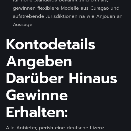
für hohe Standards bekannt sind oftmals,
gewinnen flexiblere Modelle aus Curaçao und
aufstrebende Jurisdiktionen na wie Anjouan an
Aussage.
Kontodetails
Angeben
Darüber Hinaus
Gewinne
Erhalten:
Alle Anbieter, perish eine deutsche Lizenz