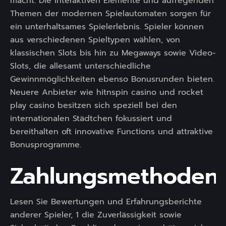
macht. Die interaktiven Elemente und aufregenden
Themen der modernen Spielautomaten sorgen für
ein unterhaltsames Spielerlebnis. Spieler können
aus verschiedenen Spieltypen wählen, von
klassischen Slots bis hin zu Megaways sowie Video-
Slots, die allesamt unterschiedliche
Gewinnmöglichkeiten ebenso Bonusrunden bieten.
Neuere Anbieter wie hitnspin casino und rocket
play casino besitzen sich speziell bei den
internationalen Städtchen fokussiert und
bereithalten oft innovative Functions und attraktive
Bonusprogramme.
Zahlungsmethoden
Lesen Sie Bewertungen und Erfahrungsberichte
anderer Spieler, 1 die Zuverlässigkeit sowie