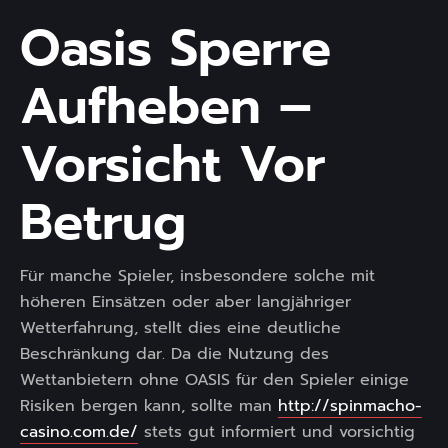
Oasis Sperre
Aufheben –
Vorsicht Vor
Betrug
Für manche Spieler, insbesondere solche mit
höheren Einsätzen oder aber langjähriger
Wetterfahrung, stellt dies eine deutliche
Beschränkung dar. Da die Nutzung des
Wettanbietern ohne OASIS für den Spieler einige
Risiken bergen kann, sollte man
http://spinmacho-
casino.com.de/
stets gut informiert und vorsichtig