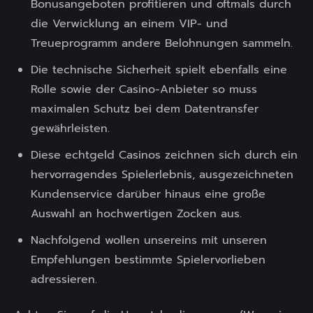
Bonusangeboten profitieren und oftmals durch
die Verwicklung an einem VIP- und
Treueprogramm andere Belohnungen sammeln.
Die technische Sicherheit spielt ebenfalls eine
Rolle sowie der Casino-Anbieter so muss
maximalen Schutz bei dem Datentransfer
gewährleisten.
Diese echtgeld Casinos zeichnen sich durch ein
hervorragendes Spielerlebnis, ausgezeichneten
Kundenservice darüber hinaus eine große
Auswahl an hochwertigen Zocken aus.
Nachfolgend wollen unsereins mit unseren
Empfehlungen bestimmte Spielervorlieben
adressieren.