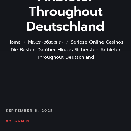
Throughout
Deutschland
Home
Макси-обзорник
Seriöse Online Casinos
Die Besten Darüber Hinaus Sichersten Anbieter
Throughout Deutschland
SEPTEMBER 3, 2025
BY
ADMIN