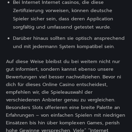
Bei Internet Internet casinos, die diese
Zertifizierung vorweisen, können deutsche
Spieler sicher sein, dass deren Application
sorgfältig und umfassend getestet wurde.
Darüber hinaus sollten sie optisch ansprechend
und mit jedermann System kompatibel sein.
Auf diese Weise bleibst du bei weitem nicht nur
gut informiert, sondern kannst ebenso unsere
Bewertungen viel besser nachvollziehen. Bevor ni
dich für dieses Online Casino entscheidest,
empfehlen wir, die Spieleauswahl der
verschiedenen Anbieter genau zu vergleichen.
Besonders Slots offerieren eine breite Palette an
Erfahrungen – von einfachen Spielen mit niedrigen
Einsätzen bis hin über komplexen Games, perish
hohe Gewinne versprechen. Viele” “Internet