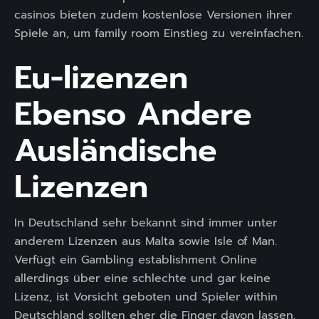
casinos bieten zudem kostenlose Versionen ihrer
Spiele an, um family room Einstieg zu vereinfachen.
Eu-lizenzen
Ebenso Andere
Ausländische
Lizenzen
In Deutschland sehr bekannt sind immer unter
anderem Lizenzen aus Malta sowie Isle of Man.
Verfügt ein Gambling establishment Online
allerdings über eine schlechte und gar keine
Lizenz, ist Vorsicht geboten und Spieler within
Deutschland sollten eher die Finger davon lassen.