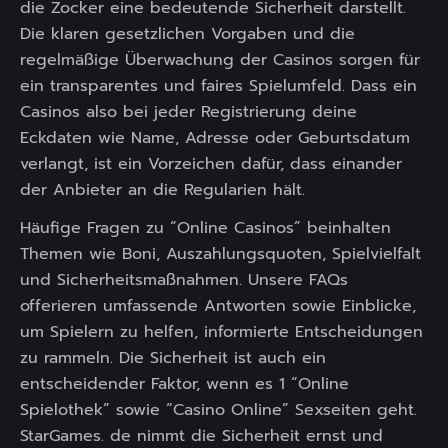
die Zocker eine bedeutende Sicherheit darstellt.
Die klaren gesetzlichen Vorgaben und die
regelmäßige Überwachung der Casinos sorgen für
ein transparentes und faires Spielumfeld. Dass ein
Casinos also bei jeder Registrierung deine
Eckdaten wie Name, Adresse oder Geburtsdatum
verlangt, ist ein Vorzeichen dafür, dass einander
der Anbieter an die Regularien hält.
Häufige Fragen zu “Online Casinos” beinhalten
Themen wie Boni, Auszahlungsquoten, Spielvielfalt
und Sicherheitsmaßnahmen. Unsere FAQs
offerieren umfassende Antworten sowie Einblicke,
um Spielern zu helfen, informierte Entscheidungen
zu rammeln. Die Sicherheit ist auch ein
entscheidender Faktor, wenn es 1 “Online
Spielothek” sowie “Casino Online” Sexseiten geht.
StarGames. de nimmt die Sicherheit ernst und