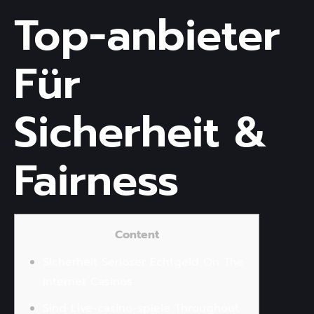
Top-anbieter
Für
Sicherheit &
Fairness
Content
Sicherheit Seriöser Echtgeld On The
Internet Casinos
Sind Live-casino-spiele Throughout