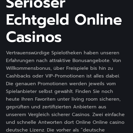
Seriöser
Echtgeld Online
Casinos
Vertrauenswürdige Spielotheken haben unseren
Erfahrungen nach attraktive Bonusangebote. Von
Willkommensbonus, über Freispiele bis hin zu
Cashbacks oder VIP-Promotionen ist alles dabei.
Die genauen Promotionen werden jeweils vom
Spielanbieter selbst gewählt. Finden Sie noch
heute Ihren Favoriten unter living room sicheren,
geprüften und zertifizierten Anbietern aus
unserem Vergleich sicherer Casinos. Zwei einfache
und schnelle Antworten dort Online Online casino
deutsche Lizenz. Die vorher als “deutsche