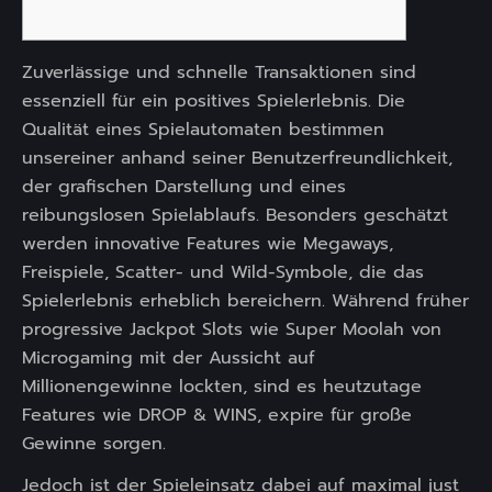
Zuverlässige und schnelle Transaktionen sind
essenziell für ein positives Spielerlebnis. Die
Qualität eines Spielautomaten bestimmen
unsereiner anhand seiner Benutzerfreundlichkeit,
der grafischen Darstellung und eines
reibungslosen Spielablaufs. Besonders geschätzt
werden innovative Features wie Megaways,
Freispiele, Scatter- und Wild-Symbole, die das
Spielerlebnis erheblich bereichern. Während früher
progressive Jackpot Slots wie Super Moolah von
Microgaming mit der Aussicht auf
Millionengewinne lockten, sind es heutzutage
Features wie DROP & WINS, expire für große
Gewinne sorgen.
Jedoch ist der Spieleinsatz dabei auf maximal just