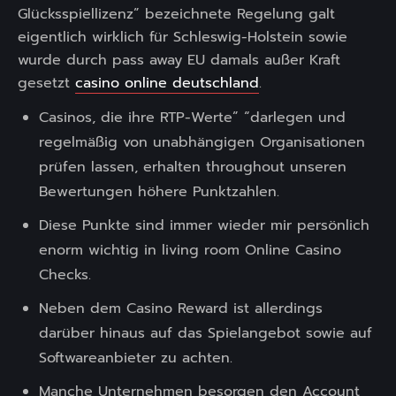
Glücksspiellizenz” bezeichnete Regelung galt
eigentlich wirklich für Schleswig-Holstein sowie
wurde durch pass away EU damals außer Kraft
gesetzt
casino online deutschland
.
Casinos, die ihre RTP-Werte” “darlegen und
regelmäßig von unabhängigen Organisationen
prüfen lassen, erhalten throughout unseren
Bewertungen höhere Punktzahlen.
Diese Punkte sind immer wieder mir persönlich
enorm wichtig in living room Online Casino
Checks.
Neben dem Casino Reward ist allerdings
darüber hinaus auf das Spielangebot sowie auf
Softwareanbieter zu achten.
Manche Unternehmen besorgen den Account