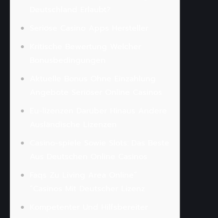
Deutschland Erlaubt?
Seriöse Casino Apps Hersteller
Kritische Bewertung Welcher
Bonusbedingungen
Aktuelle Bonus Ohne Einzahlung
Angebote Seriöser Online Casinos
Eu-lizenzen Darüber Hinaus Andere
Ausländische Lizenzen
Casino-spiele Sowie Slots: Das Beste
Aus Deutschen Online Casinos
Faqs Zu Living Area Online”
“Casinos Mit Deutscher Lizenz
Kompetenter Und Hilfsbereiter