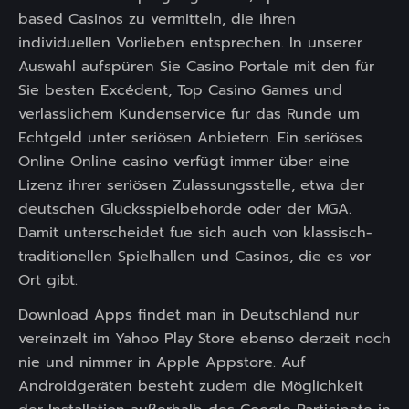
based Casinos zu vermitteln, die ihren
individuellen Vorlieben entsprechen. In unserer
Auswahl aufspüren Sie Casino Portale mit den für
Sie besten Excédent, Top Casino Games und
verlässlichem Kundenservice für das Runde um
Echtgeld unter seriösen Anbietern. Ein seriöses
Online Online casino verfügt immer über eine
Lizenz ihrer seriösen Zulassungsstelle, etwa der
deutschen Glücksspielbehörde oder der MGA.
Damit unterscheidet fue sich auch von klassisch-
traditionellen Spielhallen und Casinos, die es vor
Ort gibt.
Download Apps findet man in Deutschland nur
vereinzelt im Yahoo Play Store ebenso derzeit noch
nie und nimmer in Apple Appstore. Auf
Androidgeräten besteht zudem die Möglichkeit