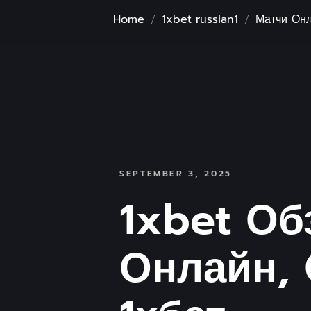
Home
1xbet russian1
Матчи Онл
SEPTEMBER 3, 2025
1xbet Об
Онлайн,