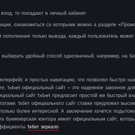
 вход, то попадают в личный кабинет.
кции, ознакомиться со которыми можно а разделе «Промо
 пополнения только вывода, каждый пользователь может
 выбирать удобный способ однозначный, например, на бан
 интерфейс и простых навигацию, что позволял быстро н
оге, 1xbet официальный сайт – это надежное законное для
ициальный сайт 1xbet предлагает простой же быстрый вхо
ьтатами. 1хбет официального сайт ставки предложил высо
у только более интересной. А заключение хочется подыто
та букмекерская контора имеет официальным сайт, кото
оэффициенты
1хбет зеркало
.