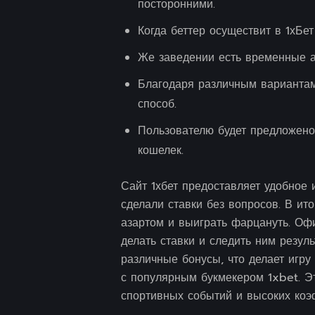
посторонними.
Когда беттер осуществит в 1хБет
Же заведении есть временные а
Благодаря различным вариантам
способ.
Пользователю будет предложено
кошелек.
Сайт 1хбет предоставляет удобное
сделали ставки без вопросов. В ит
азартом и выиграть фарцануть. Оф
делать ставки и следить ним резул
различные бонусы, что делает игр
с популярным букмекером 1xbet. Э
спортивных событий и высоких к