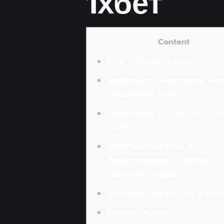
1хбет
Content
Вход а Личный Кабинет
Особенности Регистрации Чер
Приложение 1хбет
Приложения 1 Х Бет ддя Став
Спорт
ответственный Игра И
Предотвращение Проблем С
Азартными Играми
Еженедельные Бонусы а Турн
Скорость вывод