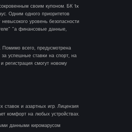
сокровенным своим купоном. БК 1x
нус. Одним одного приоритетов
 невысокого уровень безопасности
теле” “а финансовые данные,
. Помимо всего, предусмотрена
за успешные ставки на спорт, на
 и регистрация смогут новому
 ставок и азартных игр. Лицензия
ет комфорт на любых устройствах.
ными данными киромарусом