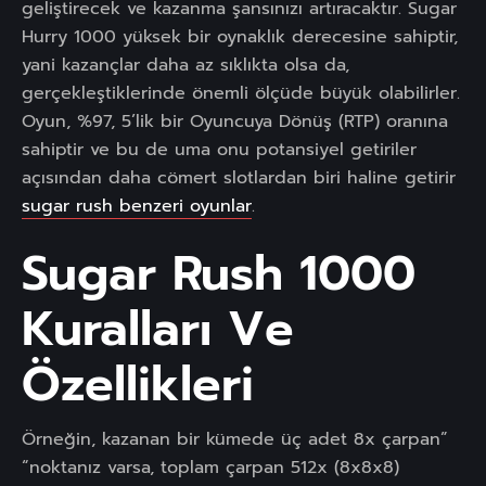
geliştirecek ve kazanma şansınızı artıracaktır. Sugar
Hurry 1000 yüksek bir oynaklık derecesine sahiptir,
yani kazançlar daha az sıklıkta olsa da,
gerçekleştiklerinde önemli ölçüde büyük olabilirler.
Oyun, %97, 5’lik bir Oyuncuya Dönüş (RTP) oranına
sahiptir ve bu de uma onu potansiyel getiriler
açısından daha cömert slotlardan biri haline getirir
sugar rush benzeri oyunlar
.
Sugar Rush 1000
Kuralları Ve
Özellikleri
Örneğin, kazanan bir kümede üç adet 8x çarpan”
“noktanız varsa, toplam çarpan 512x (8x8x8)