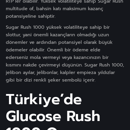
RTP’ler olabilir. Yüksek volatiliteye sahip Sugar Rush
multitude of, bahsin katı maksimum kazanç
potansiyeline sahiptir.
Sugar Rush 1000 yüksek volatiliteye sahip bir
slottur, yani önemli kazançların olmadığı uzun
dönemler ve ardından potansiyel olarak büyük
ödemeler olabilir. Önemli bir ödeme elde
ederseniz mola vermeyi veya kazancınızın bir
kısmını nakde çevirmeyi düşünün. Sugar Rush 1000,
jelibon ayılar, jelibonlar, kalpler empieza yıldızlar
gibi bir dizi renkli şeker sembolü içerir.
Türkiye’de
Glucose Rush