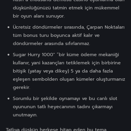
düşkünlüğünüzü tatmin etmek için mükemmel
bir oyun alanı sunuyor.
Ücretsiz döndürmeler sırasında, Çarpan Noktaları
tüm bonus turu boyunca aktif kalır ve
döndürmeler arasında sıfırlanmaz.
Sugar Hurry 1000″ “bir küme ödeme mekaniği
kullanır, yani kazançları tetiklemek için birbirine
bitişik (yatay veya dikey) 5 ya da daha fazla
eşleşen sembolden oluşan kümeler oluşturmanız
gerekir.
Sorumlu bir şekilde oynamayı ve bu canlı slot
oyununun tatlı heyecanının tadını çıkarmayı
unutmayın.
Tatlıya düşkün herkese hitap eden bu tema,