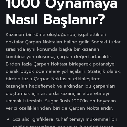
1000 Oynamaya
Nasıl Başlanır?
Kazanan bir küme oluştuğunda, işgal ettikleri
noktalar Çarpan Noktaları haline gelir. Sonraki turlar
sırasında aynı konumda başka bir kazanan
kombinasyon oluşursa, çarpan değeri artacaktır.
Birden fazla Çarpan Noktası birleşerek potansiyel
olarak büyük ödemelere yol açabilir. Stratejik olarak,
birden fazla Çarpan Noktasını etkinleştiren
kazançları hedeflemek ve ardından bu çarpanları
oluşturmak için art arda kazançlar elde etmeyi
ummak istersiniz. Sugar Rush 1000’in en heyecan
verici özelliklerinden biri de Çarpan Noktalarıdır.
Göz alıcı grafiklere, tuhaf temayı mükemmel bir