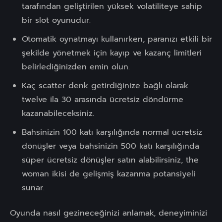
tarafından geliştirilen yüksek volatiliteye sahip
bir slot oyunudur.
Otomatik oynatmayı kullanırken, paranızı etkili bir
şekilde yönetmek için kayıp ve kazanç limitleri
belirlediğinizden emin olun.
Kaç scatter denk getirdiğinize bağlı olarak
twelve ila 30 arasında ücretsiz döndürme
kazanabileceksiniz.
Bahsinizin 100 katı karşılığında normal ücretsiz
dönüşler veya bahsinizin 500 katı karşılığında
süper ücretsiz dönüşler satın alabilirsiniz, the
woman ikisi de gelişmiş kazanma potansiyeli
sunar.
Oyunda nasıl gezineceğinizi anlamak, deneyiminizi