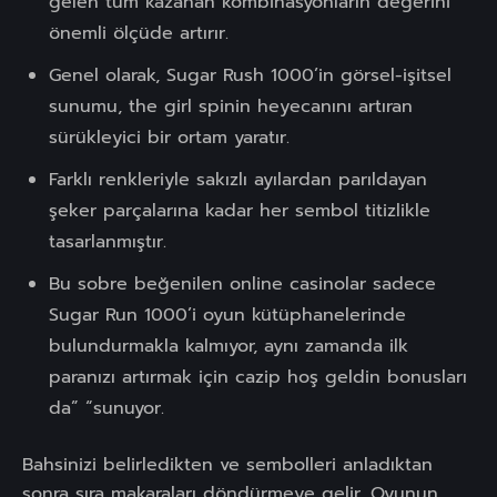
gelen tüm kazanan kombinasyonların değerini
önemli ölçüde artırır.
Genel olarak, Sugar Rush 1000’in görsel-işitsel
sunumu, the girl spinin heyecanını artıran
sürükleyici bir ortam yaratır.
Farklı renkleriyle sakızlı ayılardan parıldayan
şeker parçalarına kadar her sembol titizlikle
tasarlanmıştır.
Bu sobre beğenilen online casinolar sadece
Sugar Run 1000’i oyun kütüphanelerinde
bulundurmakla kalmıyor, aynı zamanda ilk
paranızı artırmak için cazip hoş geldin bonusları
da” “sunuyor.
Bahsinizi belirledikten ve sembolleri anladıktan
sonra sıra makaraları döndürmeye gelir. Oyunun