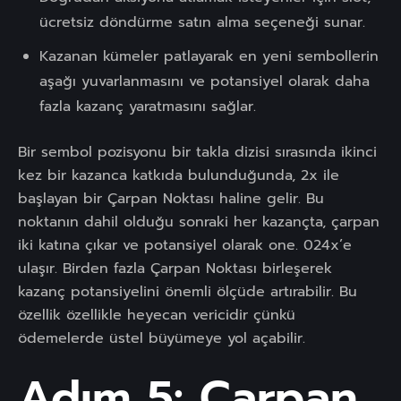
ücretsiz döndürme satın alma seçeneği sunar.
Kazanan kümeler patlayarak en yeni sembollerin
aşağı yuvarlanmasını ve potansiyel olarak daha
fazla kazanç yaratmasını sağlar.
Bir sembol pozisyonu bir takla dizisi sırasında ikinci
kez bir kazanca katkıda bulunduğunda, 2x ile
başlayan bir Çarpan Noktası haline gelir. Bu
noktanın dahil olduğu sonraki her kazançta, çarpan
iki katına çıkar ve potansiyel olarak one. 024x’e
ulaşır. Birden fazla Çarpan Noktası birleşerek
kazanç potansiyelini önemli ölçüde artırabilir. Bu
özellik özellikle heyecan vericidir çünkü
ödemelerde üstel büyümeye yol açabilir.
Adım 5: Çarpan