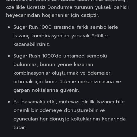
özellikle Ücretsiz Döndürme turunun yüksek bahisli
heyecanından hoşlananlar için caziptir.
Sugar Run 1000 sırasında, farklı sembollerle
kazanç kombinasyonları yaparak ödüller
kazanabilirsiniz.
Sugar Rush 1000’de untamed sembolü
bulunmaz, bunun yerine kazanan
kombinasyonlar oluşturmak ve ödemeleri
artırmak için küme ödeme mekanizmasına ve
çarpan noktalarına güvenir.
Bu basamaklı etki, mütevazı bir ilk kazancı bile
önemli bir ödemeye dönüştürebilir ve
oyuncuları her dönüşte koltuklarının kenarında
tutar.