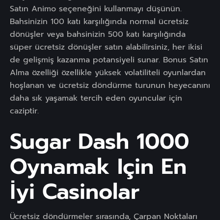
Satın Animo seçeneğini kullanmayı düşünün.
Bahsinizin 100 katı karşılığında normal ücretsiz
dönüşler veya bahsinizin 500 katı karşılığında
süper ücretsiz dönüşler satın alabilirsiniz, her ikisi
de gelişmiş kazanma potansiyeli sunar. Bonus Satın
Alma özelliği özellikle yüksek volatiliteli oyunlardan
hoşlanan ve ücretsiz döndürme turunun heyecanını
daha sık yaşamak tercih eden oyuncular için
caziptir.
Sugar Dash 1000
Oynamak Için En
İyi Casinolar
Ücretsiz döndürmeler sırasında, Çarpan Noktaları