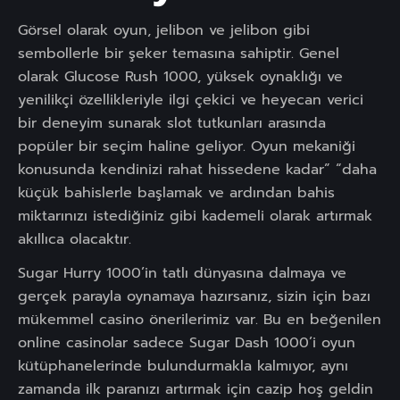
Görsel olarak oyun, jelibon ve jelibon gibi
sembollerle bir şeker temasına sahiptir. Genel
olarak Glucose Rush 1000, yüksek oynaklığı ve
yenilikçi özellikleriyle ilgi çekici ve heyecan verici
bir deneyim sunarak slot tutkunları arasında
popüler bir seçim haline geliyor. Oyun mekaniği
konusunda kendinizi rahat hissedene kadar” “daha
küçük bahislerle başlamak ve ardından bahis
miktarınızı istediğiniz gibi kademeli olarak artırmak
akıllıca olacaktır.
Sugar Hurry 1000’in tatlı dünyasına dalmaya ve
gerçek parayla oynamaya hazırsanız, sizin için bazı
mükemmel casino önerilerimiz var. Bu en beğenilen
online casinolar sadece Sugar Dash 1000’i oyun
kütüphanelerinde bulundurmakla kalmıyor, aynı
zamanda ilk paranızı artırmak için cazip hoş geldin