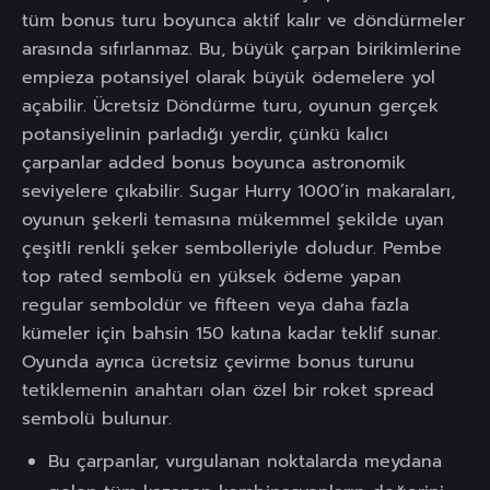
tüm bonus turu boyunca aktif kalır ve döndürmeler
arasında sıfırlanmaz. Bu, büyük çarpan birikimlerine
empieza potansiyel olarak büyük ödemelere yol
açabilir. Ücretsiz Döndürme turu, oyunun gerçek
potansiyelinin parladığı yerdir, çünkü kalıcı
çarpanlar added bonus boyunca astronomik
seviyelere çıkabilir. Sugar Hurry 1000’in makaraları,
oyunun şekerli temasına mükemmel şekilde uyan
çeşitli renkli şeker sembolleriyle doludur. Pembe
top rated sembolü en yüksek ödeme yapan
regular semboldür ve fifteen veya daha fazla
kümeler için bahsin 150 katına kadar teklif sunar.
Oyunda ayrıca ücretsiz çevirme bonus turunu
tetiklemenin anahtarı olan özel bir roket spread
sembolü bulunur.
Bu çarpanlar, vurgulanan noktalarda meydana