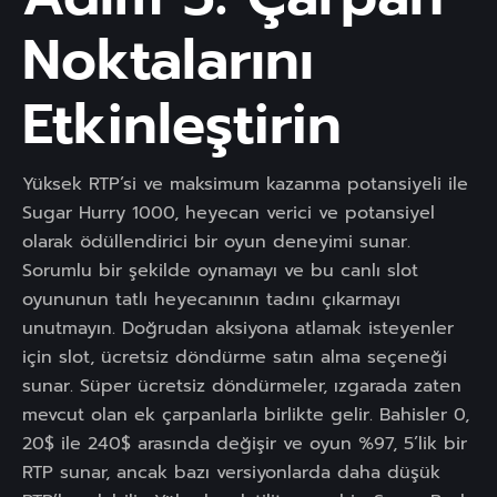
Noktalarını
Etkinleştirin
Yüksek RTP’si ve maksimum kazanma potansiyeli ile
Sugar Hurry 1000, heyecan verici ve potansiyel
olarak ödüllendirici bir oyun deneyimi sunar.
Sorumlu bir şekilde oynamayı ve bu canlı slot
oyununun tatlı heyecanının tadını çıkarmayı
unutmayın. Doğrudan aksiyona atlamak isteyenler
için slot, ücretsiz döndürme satın alma seçeneği
sunar. Süper ücretsiz döndürmeler, ızgarada zaten
mevcut olan ek çarpanlarla birlikte gelir. Bahisler 0,
20$ ile 240$ arasında değişir ve oyun %97, 5’lik bir
RTP sunar, ancak bazı versiyonlarda daha düşük