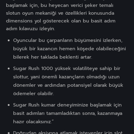
başlamak için, bu heyecan verici şeker temalı
slotun oyun mekaniği ve özellikleri konusunda
dimensions yol gösterecek olan bu basit adım
adım kılavuzu izleyin.
Oyuncular bu çarpanların büyümesini izlerken,
büyük bir kazancın hemen köşede olabileceğini
bilerek her taklada beklenti artar.
Sugar Rush 1000 yüksek volatiliteye sahip bir
slottur, yani önemli kazançların olmadığı uzun
dönemler ve ardından potansiyel olarak büyük
ödemeler olabilir.
Sugar Rush kumar deneyiminize başlamak için
basit adımları tamamladıktan sonra, kazanmaya
hazır olacaksınız.”
Doğrudan aksiyona atlamak isteyenler için slot,