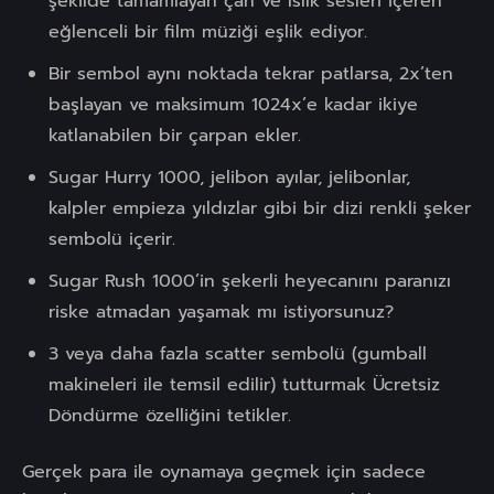
şekilde tamamlayan çan ve ıslık sesleri içeren
eğlenceli bir film müziği eşlik ediyor.
Bir sembol aynı noktada tekrar patlarsa, 2x’ten
başlayan ve maksimum 1024x’e kadar ikiye
katlanabilen bir çarpan ekler.
Sugar Hurry 1000, jelibon ayılar, jelibonlar,
kalpler empieza yıldızlar gibi bir dizi renkli şeker
sembolü içerir.
Sugar Rush 1000’in şekerli heyecanını paranızı
riske atmadan yaşamak mı istiyorsunuz?
3 veya daha fazla scatter sembolü (gumball
makineleri ile temsil edilir) tutturmak Ücretsiz
Döndürme özelliğini tetikler.
Gerçek para ile oynamaya geçmek için sadece