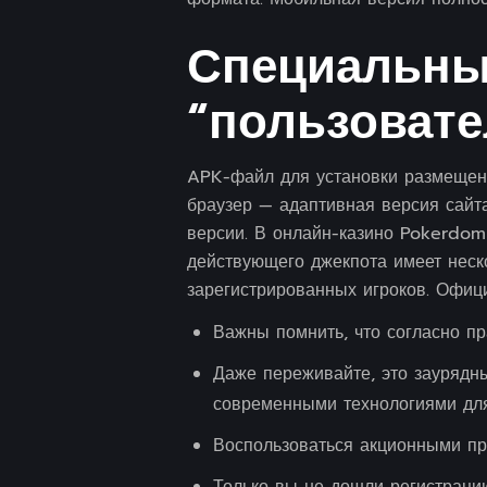
Специальны
“пользовате
APK-файл для установки размещен 
браузер — адаптивная версия сайт
версии. В онлайн-казино Pokerdom
действующего джекпота имеет неско
зарегистрированных игроков. Офиц
Важны помнить, что согласно пр
Даже переживайте, это заурядн
современными технологиями дл
Воспользоваться акционными пр