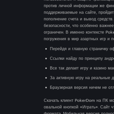
против личной информации же фина
поддерживаемые на сайте, пройдет 
пополнение счета и вывод средств
безопасности, что особенно важнее
ограничен. В именно контексте Po
погружения в мир азартных игр и 
Перейдя и главную страничку о
Ссылки найду по принципу андро
Все так делает игру и казино м
За активную игру на реальные 
Браузерная версия ничем не от
Скачать клиент PokerDom на ПК мо
овальной кнопкой «Играть». Сайт ч
формата. Мобильная версия полнос