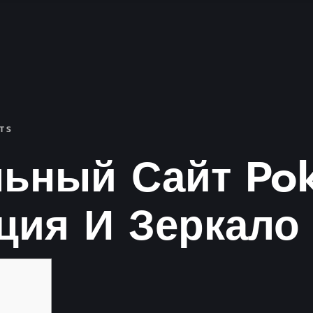
TS
ьный Сайт Po
ция И Зеркало 