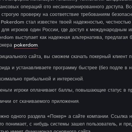
нсовых операций ото несанкционированного доступа. Вс
строгую проверку на соответствие требованиям безопасно
. Pokerdom стал известен твоей надежностью, честностью
 для игроков один России, где доступ к международным 
kerdom выступает как надежная альтернатива, предлагая
покера
pokerdom
.
фициального сайта, вы сможем скачать покерный клиент 
ида и устанавливаете программу быстрее (без подле в н
аксимально прибыльной и интересной.
деньги игроки оплачивают баллы, повышающие статус в п
личии от скачиваемого приложения.
жно одного раздела «Покер» а сайте компании. Ссылка н
то понимает, с нибудь системы зашел пользователь, и пр
тью имеет функционал основного сайта.