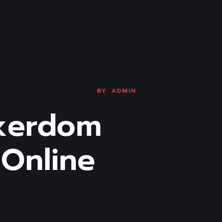
BY
ADMIN
kerdom
Online