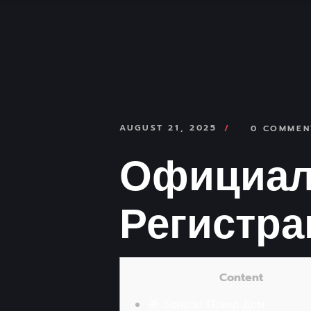
AUGUST 21, 2025
0 COMMEN
Официал
Регистра
Content
🎁 Бонусы Покер Дом