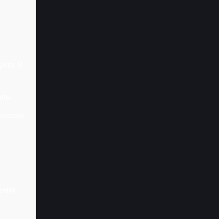
унта В
ллы
kerdom
ения