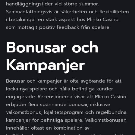
handläggningstider vid större summor.
Sammanfattningsvis är säkerheten och flexibiliteten
i betalningar en stark aspekt hos Plinko Casino
som mottagit positiv feedback från spelare.
Bonusar och
Kampanjer
Bonusar och kampanjer är ofta avgörande för att
locka nya spelare och hålla befintliga kunder
engagerade. Recensionerna visar att Plinko Casino
erbjuder flera spännande bonusar, inklusive
välkomstbonus, lojalitetsprogram och regelbundna
kampanjer för befintliga spelare. Välkomstbonusen
innehåller oftast en kombination av