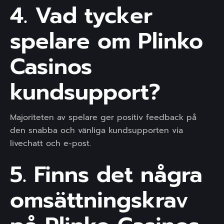
4. Vad tycker
spelare om Plinko
Casinos
kundsupport?
Majoriteten av spelare ger positiv feedback på
den snabba och vänliga kundsupporten via
livechatt och e-post.
5. Finns det några
omsättningskrav