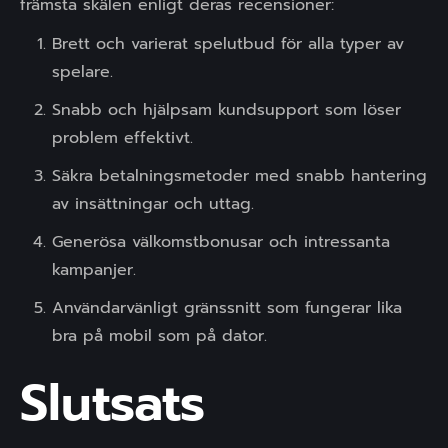
främsta skälen enligt deras recensioner:
Brett och varierat spelutbud för alla typer av
spelare.
Snabb och hjälpsam kundsupport som löser
problem effektivt.
Säkra betalningsmetoder med snabb hantering
av insättningar och uttag.
Generösa välkomstbonusar och intressanta
kampanjer.
Användarvänligt gränssnitt som fungerar lika
bra på mobil som på dator.
Slutsats