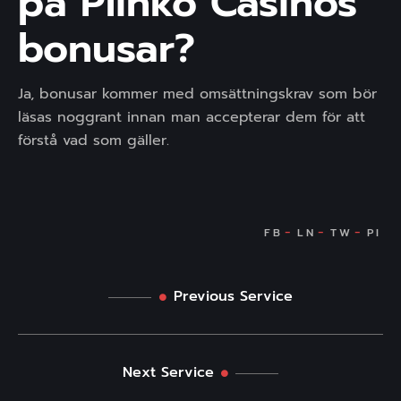
på Plinko Casinos
bonusar?
Ja, bonusar kommer med omsättningskrav som bör
läsas noggrant innan man accepterar dem för att
förstå vad som gäller.
Previous Service
Next Service