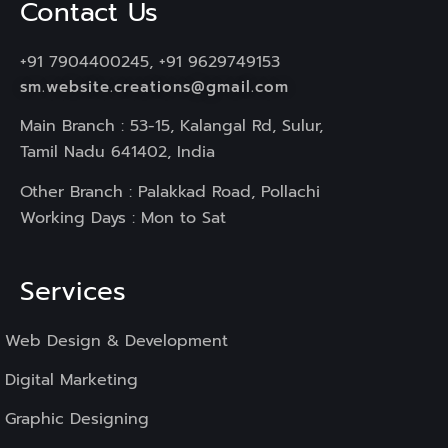
Contact Us
+91 7904400245, +91 9629749153
sm.website.creations@gmail.com
Main Branch : 53-15, Kalangal Rd, Sulur,
Tamil Nadu 641402, India
Other Branch : Palakkad Road, Pollachi
Working Days : Mon to Sat
Services
Web Design & Development
Digital Marketing
Graphic Designing