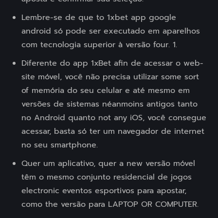
Lembre-se de que to 1xbet app google
android só pode ser executado em aparelhos
com tecnologia superior à versão four. 1.
Diferente do app 1xBet afin de acessar o web-
site móvel, você não precisa utilizar some sort
of memória do seu celular e até mesmo em
versões de sistemas néanmoins antigos tanto
no Android quanto not any iOS, você consegue
acessar, basta só ter um navegador de internet
no seu smartphone.
Quer um aplicativo, quer a new versão móvel
têm o mesmo conjunto residencial de jogos
electronic eventos esportivos para apostar,
como the versão para LAPTOP OR COMPUTER.