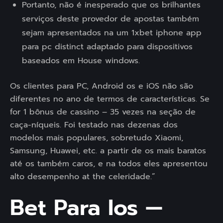
Portanto, não é inesperado que os brilhantes
serviços deste provedor de apostas também
sejam apresentados na um 1xbet iphone app
para pc distinct adaptado para dispositivos
baseados em House windows.
Os clientes para PC, Android os e iOS não são
diferentes no ano de termos de características. Se
for 1 bônus de cassino – 35 vezes na seção de
caça-níqueis. Foi testado nas dezenas dos
modelos mais populares, sobretudo Xiaomi,
Samsung, Huawei, etc. a partir de os mais baratos
até os também caros, e na todos eles apresentou
alto desempenho at the celeridade.”
Bet Para Ios —