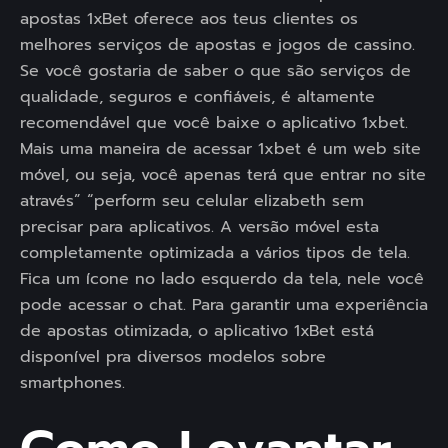
apostas 1xBet oferece aos teus clientes os
melhores serviços de apostas e jogos de cassino.
Se você gostaria de saber o que são serviços de
qualidade, seguros e confiáveis, é altamente
recomendável que você baixe o aplicativo 1xbet.
Mais uma maneira de acessar 1xbet é um web site
móvel, ou seja, você apenas terá que entrar no site
através” “perform seu celular elizabeth sem
precisar para aplicativos. A versão móvel esta
completamente optimizada a vários tipos de tela.
Fica um ícone no lado esquerdo da tela, nele você
pode acessar o chat. Para garantir uma experiência
de apostas otimizada, o aplicativo 1xBet está
disponível pra diversos modelos sobre
smartphones.