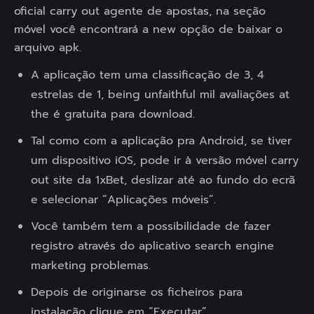
oficial carry out agente de apostas, na seção
móvel você encontrará a new opção de baixar o
arquivo apk.
A aplicação tem uma classificação de 3, 4
estrelas de 1, being unfaithful mil avaliações at
the é gratuita para download.
Tal como com a aplicação pra Android, se tiver
um dispositivo iOS, pode ir à versão móvel carry
out site da 1xBet, deslizar até ao fundo do ecrã
e selecionar “Aplicações móveis”.
Você também tem a possibilidade de fazer
registro através do aplicativo search engine
marketing problemas.
Depois de originarse os ficheiros para
instalação clique em “Executar”.