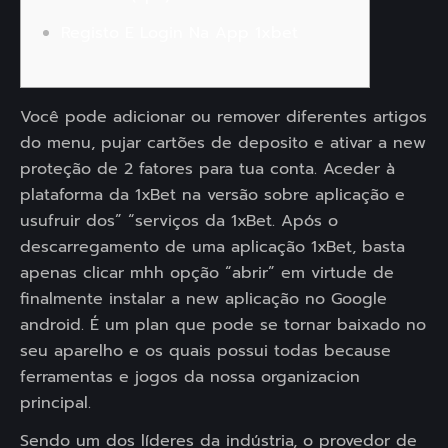
Registo E Login Na App 1xbet
Você pode adicionar ou remover diferentes artigos
do menu, pujar cartões de deposito e ativar a new
proteção de 2 fatores para tua conta. Aceder à
plataforma da 1xBet na versão sobre aplicação e
usufruir dos” “serviços da 1xBet. Após o
descarregamento de uma aplicação 1xBet, basta
apenas clicar mhh opção “abrir” em virtude de
finalmente instalar a new aplicação no Google
android. É um plan que pode se tornar baixado no
seu aparelho e os quais possui todas because
ferramentas e jogos da nossa organizacion
principal.
Sendo um dos líderes da indústria, o provedor de