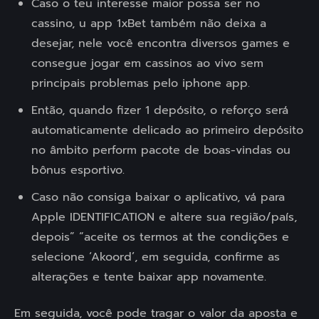
Caso o teu interesse maior possa ser no
cassino, u app 1xBet também não deixa a
desejar, nele você encontra diversos games e
consegue jogar em cassinos ao vivo sem
principais problemas pelo iphone app.
Então, quando fizer 1 depósito, o reforço será
automaticamente delicado ao primeiro depósito
no âmbito perform pacote de boas-vindas ou
bônus esportivo.
Caso não consiga baixar o aplicativo, vá para
Apple IDENTIFICATION e altere sua região/país,
depois” “aceite os termos at the condições e
selecione ‘Akoord’, em seguida, confirme as
alterações e tente baixar app novamente.
Em seguida, você pode tragar o valor da aposta e