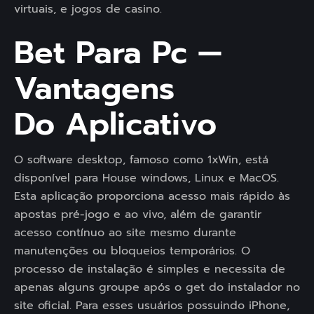
virtuais, e jogos de casino.
Bet Para Pc —
Vantagens
Do Aplicativo
O software desktop, famoso como 1xWin, está
disponível para House windows, Linux e MacOS.
Esta aplicação proporciona acesso mais rápido às
apostas pré-jogo e ao vivo, além de garantir
acesso contínuo ao site mesmo durante
manutenções ou bloqueios temporários. O
processo de instalação é simples e necessita de
apenas alguns groupe após o get do instalador no
site oficial. Para esses usuários possuindo iPhone,