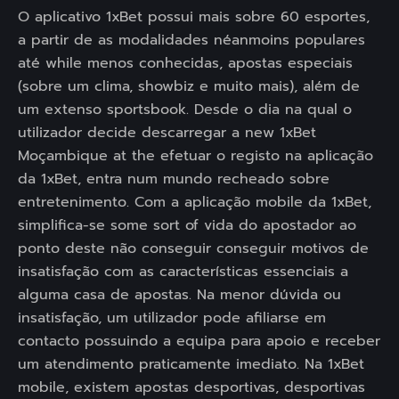
O aplicativo 1xBet possui mais sobre 60 esportes,
a partir de as modalidades néanmoins populares
até while menos conhecidas, apostas especiais
(sobre um clima, showbiz e muito mais), além de
um extenso sportsbook. Desde o dia na qual o
utilizador decide descarregar a new 1xBet
Moçambique at the efetuar o registo na aplicação
da 1xBet, entra num mundo recheado sobre
entretenimento. Com a aplicação mobile da 1xBet,
simplifica-se some sort of vida do apostador ao
ponto deste não conseguir conseguir motivos de
insatisfação com as características essenciais a
alguma casa de apostas. Na menor dúvida ou
insatisfação, um utilizador pode afiliarse em
contacto possuindo a equipa para apoio e receber
um atendimento praticamente imediato. Na 1xBet
mobile, existem apostas desportivas, desportivas