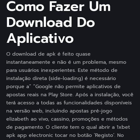
Como Fazer Um
Download Do
Aplicativo
O download de apk é feito quase
instantaneamente e não é um problema, mesmo
para usuários inexperientes. Este método de
instalação direta (side-loading) é necessário
porque a” “Google não permite aplicativos de
apostas reais na Play Store. Após a instalação, você
terá acesso a todas as funcionalidades disponíveis
na versão web, incluindo apostas pré-jogo
elizabeth ao vivo, cassino, promoções e métodos
de pagamento. O cliente tem o qual abrir a 1xbet
apk app electronic tocar no botão ‘Registo’. No