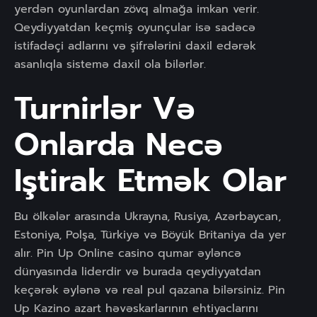
yerdən oyunlardan zövq almağa imkan verir.
Qeydiyyatdan keçmiş oyunçular isə sadəcə
istifadəçi adlarını və şifrələrini daxil edərək
asanlıqla sistemə daxil ola bilərlər.
Turnirlər Və
Onlarda Necə
Iştirak Etmək Olar
Bu ölkələr arasında Ukrayna, Rusiya, Azərbaycan,
Estoniya, Polşa, Türkiyə və Böyük Britaniya da yer
alır. Pin Up Online casino qumar əyləncə
dünyasında liderdir və burada qeydiyyatdan
keçərək əylənə və real pul qazana bilərsiniz. Pin
Up Kazino azart həvəskarlarının ehtiyaclarını