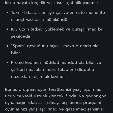
kliklə həyata keçirilir və xüsusi çətinlik yaratmır.
Texniki dəstək onlayn çat və en este momento
e-poçt vasitəsilə mümkündür.
IOS üçün tətbiqi yükləmək və quraşdırmaq bu
şəkildədir.
“Spam” qovluğunu açın – məktub orada ola
bilər.
Promo kodların müddəti məhdud ola bilər və
şərtləri (məsələn, mərc tələbləri) diqqətlə
nəzərdən keçirmək lazımdır.
Bonus proqramı oyun təcrübənizi yaxşılaşdırmaq
üçün müxtəlif üstünlüklər təklif edir. Nə qədər çox
oynamağınızdan asılı olmayaraq, bonus proqramı
oyunlarınızı yaxşılaşdırmaq və qazanmaq şansınızı