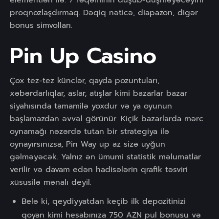
elementləri ilə. 7 rəqəminin düşüb-düşməyəcəyini
proqnozlaşdırmaq. Dəqiq nəticə, diapazon, digər
bonus simvolları.
Pin Up Casino
Çox tez-tez künclər, qayda pozuntuları,
xəbərdarlıqlar, aslar, atışlar kimi bazarlar bazar
siyahısında tamamilə yoxdur və ya oyunun
başlamazdan əvvəl görünür. Kiçik bazarlarda mərc
oynamağı nəzərdə tutan bir strategiya ilə
oynayırsınızsa, Pin Way up az sizə uyğun
gəlməyəcək. Yalnız ən ümumi statistik məlumatlar
verilir və davam edən hadisələrin qrafik təsviri
xüsusilə mənalı deyil.
Belə ki, qeydiyyatdan keçib ilk depozitinizi
qoyan kimi hesabınıza 750 AZN pul bonusu və