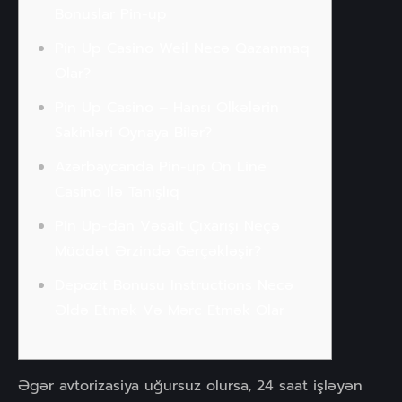
Bonuslar Pin-up
Pin Up Casino Weil Necə Qazanmaq
Olar?
Pin Up Casino – Hansı Ölkələrin
Sakinləri Oynaya Bilər?
Azərbaycanda Pin-up On Line
Casino Ilə Tanışlıq
Pin Up-dan Vəsait Çıxarışı Neçə
Müddət Ərzində Gerçəkləşir?
Depozit Bonusu Instructions Necə
Əldə Etmək Və Mərc Etmək Olar
Əgər avtorizasiya uğursuz olursa, 24 saat işləyən