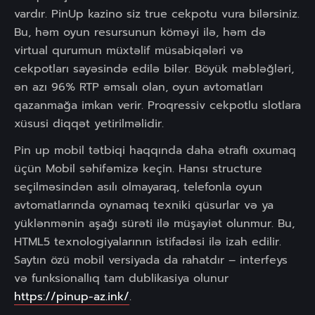
vardır. PinUp kazino siz true cekpotu vura bilərsiniz.
Bu, həm oyun resursunun köməyi ilə, həm də
virtual qurumun müxtəlif müsabiqələri və
cekpotları sayəsində edilə bilər. Böyük məbləğləri,
ən azı 96% RTP əmsalı olan, oyun avtomatları
qazanmağa imkan verir. Proqressiv cekpotlu slotlara
xüsusi diqqət yetirilməlidir.
Pin up mobil tətbiqi haqqında daha ətraflı oxumaq
üçün Mobil səhifəmizə keçin. Hansı structure
seçilməsindən asılı olmayaraq, telefonla oyun
avtomatlarında oynamaq texniki qüsurlar və ya
yüklənmənin aşağı sürəti ilə müşayiət olunmur. Bu,
HTML5 texnologiyalarının istifadəsi ilə izah edilir.
Saytın özü mobil versiyada da rahatdır – interfeys
və funksionallıq tam dublikasiya olunur
https://pinup-az.ink/
.