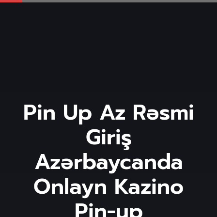
Pin Up Az Rəsmi
Giriş
Azərbaycanda
Onlayn Kazino
Pin-up