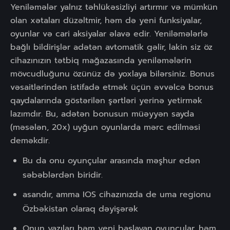
Yeniləmələr yalnız təhlükəsizliyi artırmır və mümkün
olan xətaları düzəltmir, həm də yeni funksiyalar,
oyunlar və cari aksiyalar əlavə edir. Yeniləmələrlə
bağlı bildirişlər adətən avtomatik gəlir, lakin siz öz
cihazınızın tətbiq mağazasında yeniləmələrin
mövcudluğunu özünüz də yoxlaya bilərsiniz. Bonus
vəsaitlərindən istifadə etmək üçün əvvəlcə bonus
qaydalarında göstərilən şərtləri yerinə yetirmək
lazımdır. Bu, adətən bonusun müəyyən sayda
(məsələn, 20x) uyğun oyunlarda mərc edilməsi
deməkdir.
Bu da onu oyunçular arasında məşhur edən
səbəblərdən biridir.
asandır, amma IOS cihazınızda de uma regionu
Özbəkistan olaraq dəyişərək
Onun yazıları həm yeni başlayan oyunçular, həm