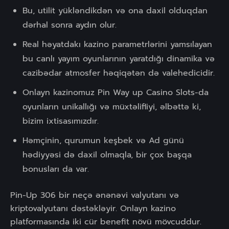
Bu, utilit yükləndikdən və ona daxil olduqdan
dərhal sonra aydın olur.
Real həyatdakı kazino parametrlərini yamsılayan
bu canlı yayım oyunlarının yaratdığı dinamika və
cazibədar atmosfer həqiqətən də valehedicidir.
Onlayn kazinomuz Pin Way up Casino Slots-da
oyunların unikallığı və müxtəlifliyi, əlbəttə ki,
bizim ixtisasımızdır.
Həmçinin, qurumun keşbek və Ad günü
hədiyyəsi də daxil olmaqla, bir çox başqa
bonusları da var.
Pin-Up 306 bir neçə ənənəvi valyutanı və
kriptovalyutanı dəstəkləyir. Onlayn kazino
platformasında iki cür benefit növü mövcuddur.