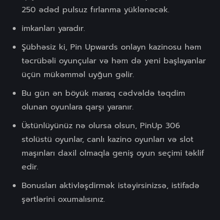
250 ədəd pulsuz fırlanma yüklənəcək.
imkanları yaradır.
Şübhəsiz ki, Pin Upwards onlayn kazinosu həm
təcrübəli oyunçular və həm də yeni başlayanlar
üçün mükəmməl uyğun gəlir.
Bu gün ən böyük maraq cədvəldə təqdim
olunan oyunlara qarşı yaranır.
Üstünlüyünüz nə olursa olsun, PinUp 306
stolüstü oyunlar, canlı kazino oyunları və slot
maşınları daxil olmaqla geniş oyun seçimi təklif
edir.
Bonusları aktivləşdirmək istəyirsinizsə, istifadə
şərtlərini oxumalısınız.