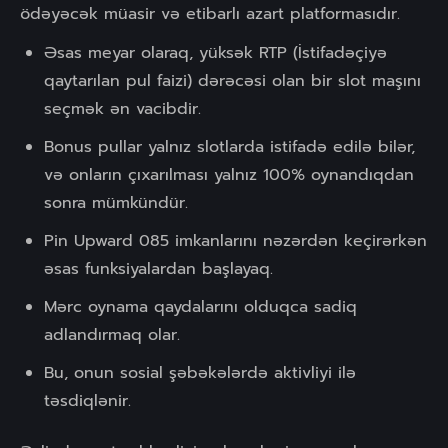
ödəyəcək müasir və etibarlı azart platformasıdır.
Əsas meyar olaraq, yüksək RTP (İstifadəçiyə
qaytarılan pul faizi) dərəcəsi olan bir slot maşını
seçmək ən vacibdir.
Bonus pullar yalnız slotlarda istifadə edilə bilər,
və onların çıxarılması yalnız 100% oynandıqdan
sonra mümkündür.
Pin Upward 085 imkanlarını nəzərdən keçirərkən
əsas funksiyalardan başlayaq.
Mərc oynama qaydalarını olduqca sadiq
adlandırmaq olar.
Bu, onun sosial şəbəkələrdə aktivliyi ilə
təsdiqlənir.