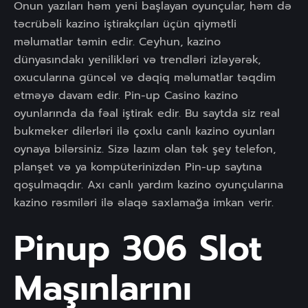
Onun yazıları həm yeni başlayan oyunçular, həm də
təcrübəli kazino iştirakçıları üçün qiymətli
məlumatlar təmin edir. Ceyhun, kazino
dünyasındakı yenilikləri və trendləri izləyərək,
oxucularına güncəl və dəqiq məlumatlar təqdim
etməyə davam edir. Pin-up Casino kazino
oyunlarında da fəal iştirak edir. Bu saytda siz real
bukmeker dilerləri ilə çoxlu canlı kazino oyunları
oynaya bilərsiniz. Sizə lazım olan tək şey telefon,
planşet və ya kompüterinizdən Pin-up saytına
qoşulmaqdır. Axı canlı yardım kazino oyunçularına
kazino rəsmiləri ilə əlaqə saxlamağa imkan verir.
Pinup 306 Slot
Maşınlarını