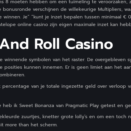
ens 8 moeten hebben om een tuimeling te veroorzaken, z
e bonusronde verschijnen de willekeurige Multipliers, 
e winnen. Je” “kunt je inzet bepalen tussen minimaal € 
telope online casino zijn eigen maximale inzet kan heb
And Roll Casino
le winnende symbolen van het raster. De overgebleven 
posities kunnen innemen. Er is geen limiet aan het aan
combineren.
 percentage van je totale ingezette geld over verloop v
e heb ik Sweet Bonanza van Pragmatic Play getest en g
gekleurde zuurtjes, knetter grote lolly’s en om een toch 
uit more than het scherm.