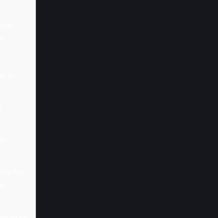
eet
n
at U
a
le
dig Op
e