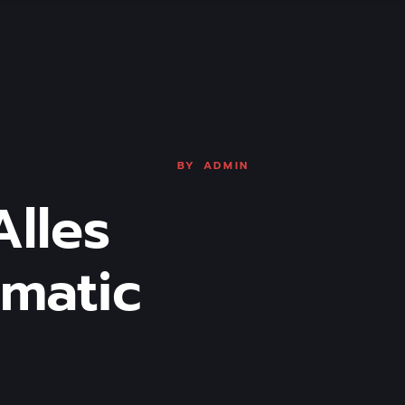
BY
ADMIN
lles
matic