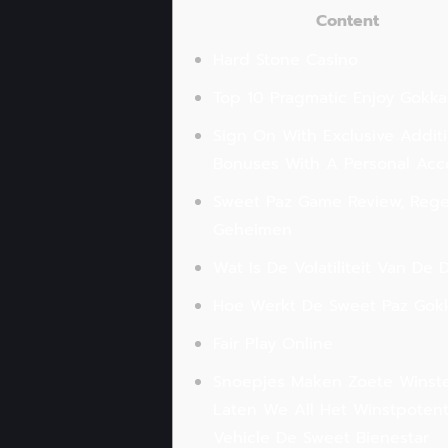
Content
Hard Stone Casino
Top 10 Pragmatic Enjoy Gokka
Sign On With Exclusive Additi
Bonuses With A Personal Acc
Sweet Paz Game Review, Rege
Geheimen
Wat Is De Volatiliteit Van De 
Hoe Werkt De Sweet Paz Gok
Fair Play Online
Snoepjes Maken Zoete Winste
Laten We All Het Winstpotent
Vehicle De Sweet Bienestar