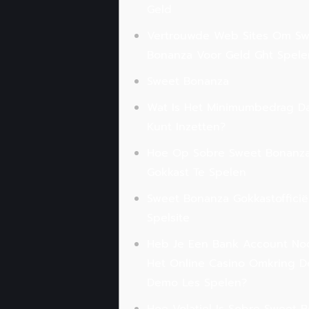
Geld
Vertrouwde Web Sites Om Sw
Bonanza Voor Geld Ght Spele
Sweet Bonanza
Wat Is Het Minimumbedrag D
Kunt Inzetten?
Hoe Op Sobre Sweet Bonanz
Gokkast Te Spelen
Sweet Bonanza Gokkastofficië
Spelsite
Heb Je Een Bank Account No
Het Online Casino Omkring D
Demo Les Spelen?