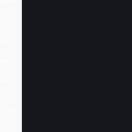
Bonanza
kast
ions
weet
 Spins