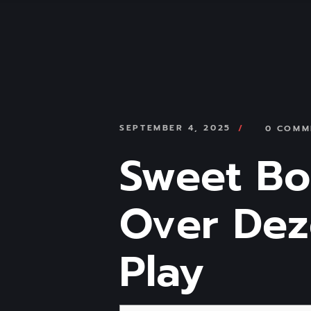
SEPTEMBER 4, 2025
0 COMM
Sweet Bo
Over Dez
Play