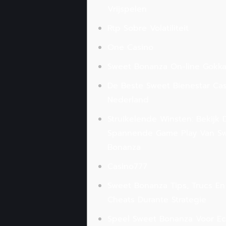
Vrijspelen
Rtp Sobre Volatiliteit
One Casino
Sweet Bonanza On-line Gokkas
De Beste Sweet Bienestar Cas
Nederland
Struikelende Winsten: Bekijk 
Spannende Game Play Van S
Bonanza
Casino777
Sweet Bonanza Tips, Trucs En
Cheats Durante Strategie
Speel Sweet Bonanza Voor Ec