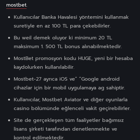
mostbet
.
Kullanıcılar Banka Havalesi yöntemini kullanmak
suretiyle en az 100 TL para çekebilirler.
Bu weil demek oluyor ki minimum 20 TL
maksimum 1. 500 TL bonus alınabilmektedir.
MostBet promosyon kodu HUGE, yeni bir hesaba
kaydolurken kullanılabilir.
Mostbet-27 ayrıca iOS ve” “Google android
cihazlar için bir mobil uygulamaya ag sahiptir.
Kullanıcılar, Mostbet Aviator ve diğer oyunlarla
casino bölümünde eğlenceli vakit geçirebilirler.
Site de gerçekleşen tüm faaliyetler bağımsız
lisans şirketi tarafından denetlenmekte ve
kontrol edilmektedir.