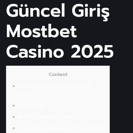
Güncel Giriş
Mostbet
Casino 2025
Content
Mostbet Uygulaması Promosyon
Kodu
Kayıt Olmak
Mostbet Yeni Giriş Adresi
Türkiye’nin Mostbet’e Erişimi Var Mı?