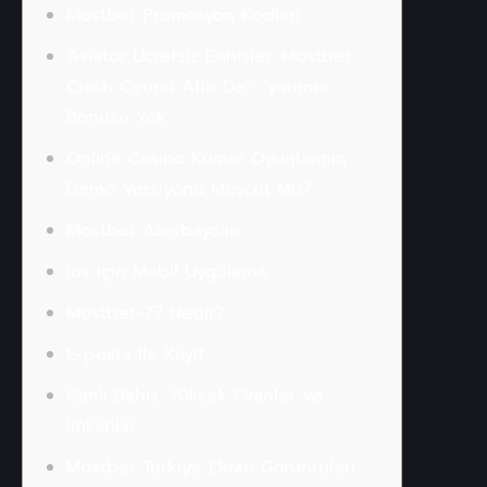
Mostbet Promosyon Kodları
Aviator Ücretsiz Bahisler: Mostbet
Crash Oyunu Afin De” “yatırma
Bonusu Yok
Online Casino Kumar Oyunlarının
Demo Versiyonu Mevcut Mu?
Mostbet Azerbaycan​
Ios Için Mobil Uygulama:
Mostbet-27 Nedir?
E-posta Ile Kayıt
Canlı Bahis: Yüksek Oranlar Ve
İmkanlar
Mostbet Türkiye Ekran Görüntüleri