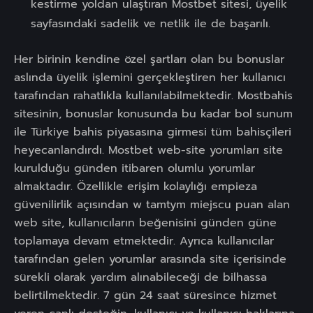
kestirme yoldan ulaştıran Mostbet sitesi, üyelik
sayfasındaki sadelik ve netlik ile de başarılı.
Her birinin kendine özel şartları olan bu bonuslar
aslında üyelik işlemini gerçekleştiren her kullanıcı
tarafından rahatlıkla kullanılabilmektedir. Mostbahis
sitesinin, bonuslar konusunda bu kadar bol sunum
ile Türkiye bahis piyasasına girmesi tüm bahisçileri
heyecanlandırdı. Mostbet web-site yorumları site
kurulduğu günden itibaren olumlu yorumlar
almaktadır. Özellikle erişim kolaylığı empieza
güvenilirlik açısından w tamtym miejscu puan alan
web site, kullanıcıların beğenisini günden güne
toplamaya devam etmektedir. Ayrıca kullanıcılar
tarafından gelen yorumlar arasında site içerisinde
sürekli olarak yardım alınabileceği de bilhassa
belirtilmektedir. 7 gün 24 saat süresince hizmet