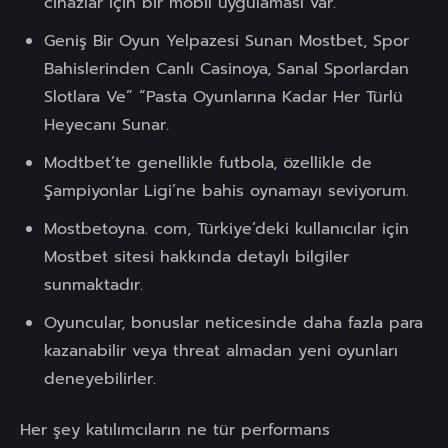
cihazlar için bir mobil uygulaması var.
Geniş Bir Oyun Yelpazesi Sunan Mostbet, Spor
Bahislerinden Canlı Casinoya, Sanal Sporlardan
Slotlara Ve” “Pasta Oyunlarına Kadar Her Türlü
Heyecanı Sunar.
Modtbet’te genellikle futbola, özellikle de
Şampiyonlar Ligi’ne bahis oynamayı seviyorum.
Mostbetoyna. com, Türkiye’deki kullanıcılar için
Mostbet sitesi hakkında detaylı bilgiler
sunmaktadır.
Oyuncular, bonuslar neticesinde daha fazla para
kazanabilir veya threat almadan yeni oyunları
deneyebilirler.
Her şey katılımcıların ne tür performans