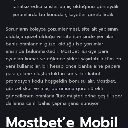
rahatsız edici smsler atmış olduğunu görseydik
yorumlarda bu konuda şikayetler görebilirdik.
Sorunların kolayca çözümlenmesi, site alt yapısının
oldukça güzel olduğu ve site içerisinde yer alan
bahis oranlarının güzel olduğu ise yorumlar
arasında bulunmaktadır. Mostbet Türkiye para
oyunları kumar ve eğlence şirket şaşırtabilir tüm en
yeni kullanıcılar, bir hesap önce banka eine papara
para çekme oluşturduktan sonra bir kabul
promosyon kodu hoşgeldin bonusu alır. Mostbet,
güncel skor ve maç durumuna göre sürekli
güncellenen oranlarla Türk müşterilerine çeşitli spor
dallarına canlı bahis yapma şansı sunuyor.
Mostbet’e Mobil