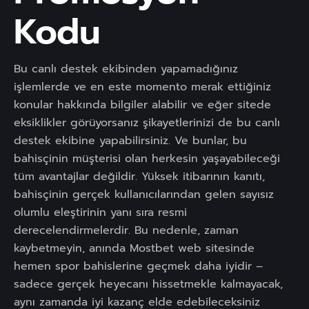
Kodu
Bu canlı destek ekibinden yapamadığınız
işlemlerde ve en este momento merak ettiğiniz
konular hakkında bilgiler alabilir ve eğer sitede
eksiklikler görüyorsanız şikayetlerinizi de bu canlı
destek ekibine yapabilirsiniz. Ve bunlar, bu
bahisçinin müşterisi olan herkesin yaşayabileceği
tüm avantajlar değildir. Yüksek itibarının kanıtı,
bahisçinin gerçek kullanıcılarından gelen sayısız
olumlu eleştirinin yanı sıra resmi
derecelendirmelerdir. Bu nedenle, zaman
kaybetmeyin, anında Mostbet web sitesinde
hemen spor bahislerine geçmek daha iyidir –
sadece gerçek heyecanı hissetmekle kalmayacak,
aynı zamanda iyi kazanç elde edebileceksiniz