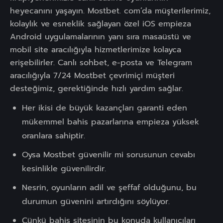
heyecanını yaşayın. Mostbet. com’da müşterilerimiz,
kolaylık ve esneklik sağlayan özel iOS empieza
Android uygulamalarının yanı sıra masaüstü ve
mobil site aracılığıyla hizmetlerimize kolayca
erişebilirler. Canlı sohbet, e-posta ve Telegram
aracılığıyla 7/24 Mostbet çevrimiçi müşteri
desteğimiz, gerektiğinde hızlı yardım sağlar.
Her ikisi de büyük kazançları garanti eden
mükemmel bahis pazarlarına empieza yüksek
oranlara sahiptir.
Oysa Mostbet güvenilir mi sorusunun cevabı
kesinlikle güvenilirdir.
Nesrin, oyunların adil ve şeffaf olduğunu, bu
durumun güvenini artırdığını söylüyor.
Çünkü bahis sitesinin bu konuda kullanıcıları