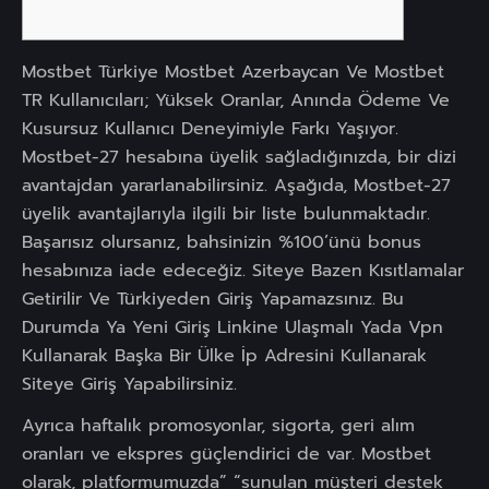
Mostbet Türkiye Mostbet Azerbaycan Ve Mostbet
TR Kullanıcıları; Yüksek Oranlar, Anında Ödeme Ve
Kusursuz Kullanıcı Deneyimiyle Farkı Yaşıyor.
Mostbet-27 hesabına üyelik sağladığınızda, bir dizi
avantajdan yararlanabilirsiniz. Aşağıda, Mostbet-27
üyelik avantajlarıyla ilgili bir liste bulunmaktadır.
Başarısız olursanız, bahsinizin %100’ünü bonus
hesabınıza iade edeceğiz. Siteye Bazen Kısıtlamalar
Getirilir Ve Türkiyeden Giriş Yapamazsınız. Bu
Durumda Ya Yeni Giriş Linkine Ulaşmalı Yada Vpn
Kullanarak Başka Bir Ülke İp Adresini Kullanarak
Siteye Giriş Yapabilirsiniz.
Ayrıca haftalık promosyonlar, sigorta, geri alım
oranları ve ekspres güçlendirici de var. Mostbet
olarak, platformumuzda” “sunulan müşteri destek