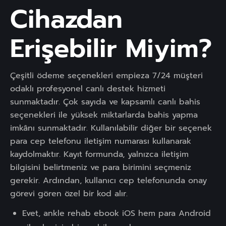
Cihazdan
Erişebilir Miyim?
Çeşitli ödeme seçenekleri empieza 7/24 müşteri
odaklı profesyonel canlı destek hizmeti
sunmaktadır. Çok sayıda ve kapsamlı canlı bahis
seçenekleri ile yüksek miktarlarda bahis yapma
imkânı sunmaktadır. Kullanılabilir diğer bir seçenek
para cep telefonu iletişim numarası kullanarak
kaydolmaktır. Kayıt formunda, yalnızca iletişim
bilgisini belirtmeniz ve para birimini seçmeniz
gerekir. Ardından, kullanıcı cep telefonunda onay
görevi gören özel bir kod alır.
Evet, ankle rehab ebook iOS hem para Android