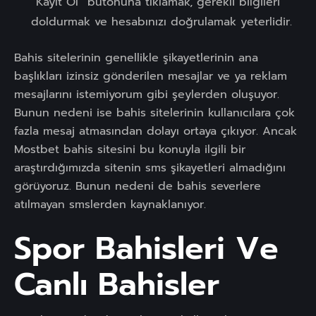
“Kayıt Ol” butonuna tıklamak, gerekli bilgileri
doldurmak ve hesabınızı doğrulamak yeterlidir.
Bahis sitelerinin genellikle şikayetlerinin ana
başlıkları izinsiz gönderilen mesajlar ve ya reklam
mesajlarını istemiyorum gibi şeylerden oluşuyor.
Bunun nedeni ise bahis sitelerinin kullanıcılara çok
fazla mesaj atmasından dolayı ortaya çıkıyor. Ancak
Mostbet bahis sitesini bu konuyla ilgili bir
araştırdığımızda sitenin sms şikayetleri almadığını
görüyoruz. Bunun nedeni de bahis severlere
atılmayan smslerden kaynaklanıyor.
Spor Bahisleri Ve
Canlı Bahisler