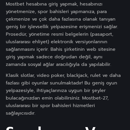
Mostbet hesabına giriş yapmak, hesabınızı
yönetmenize, spor bahisleri yapmanıza, para
çekmenize ve çok daha fazlasına olanak tanıyan
geniş bir işlevsellik yelpazesine erişmenizi sağlar.
Prosedür, yönetime resmi belgelerin (pasaport,
uluslararası ehliyet) elektronik versiyonlarının
sağlanmasını içerir. Bahis şirketinin web sitesine
giriş yapmak sadece doğrudan değil, aynı
zamanda sosyal ağlar aracılığıyla da yapılabilir.
Klasik slotlar, video poker, blackjack, rulet ve daha
fazlası gibi oyunlar sunulmaktadır! Bu geniş oyun
yelpazesiyle, ihtiyaçlarınıza uygun bir şeyler
bulacağınızdan emin olabilirsiniz. Mostbet-27,
uluslararası bir spor bahisleri hizmetleri
sağlayıcısıdır.