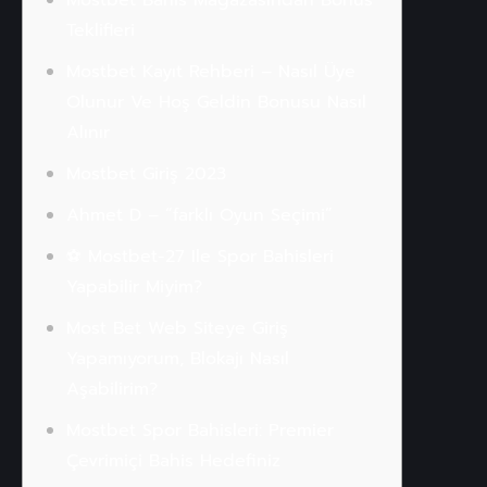
Mostbet Bahis Mağazasından Bonus
Teklifleri
Mostbet Kayıt Rehberi – Nasıl Üye
Olunur Ve Hoş Geldin Bonusu Nasıl
Alınır
Mostbet Giriş 2023
Ahmet D – “farklı Oyun Seçimi”
⚽ Mostbet-27 Ile Spor Bahisleri
Yapabilir Miyim?
Most Bet Web Siteye Giriş
Yapamıyorum, Blokajı Nasıl
Aşabilirim?
Mostbet Spor Bahisleri: Premier
Çevrimiçi Bahis Hedefiniz