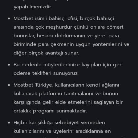
yapabilmenizdir.
Mostbet isimli bahisçi ofisi, birçok bahisçi
arasında çok meşhurdur çünkü onlara cömert
bonuslar, hesabı doldurmanın ve yerel para
biriminde para çekmenin uygun yöntemlerini ve
diğer birçok avantajı sunar.
Bu nedenle müşterilerimize kayıpları için geri
ödeme teklifleri sunuyoruz.
Mostbet Türkiye, kullanıcıların kendi ağlarını
kullanarak platformu tanıtmalarını ve bunun
karşılığında gelir elde etmelerini sağlayan bir
ortaklık programı sunmaktadır.
Hiçbir karışıklığa sebebiyet vermeden
kullanıcılarını ve üyelerini aradıklarına en