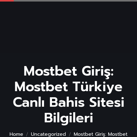
Mostbet Giriş:
Mostbet Türkiye
Canlı Bahis Sitesi
Bilgileri
Home
Uncategorized
Mostbet Giriş: Mostbet