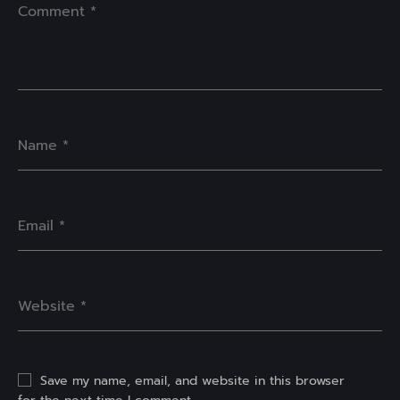
Save my name, email, and website in this browser