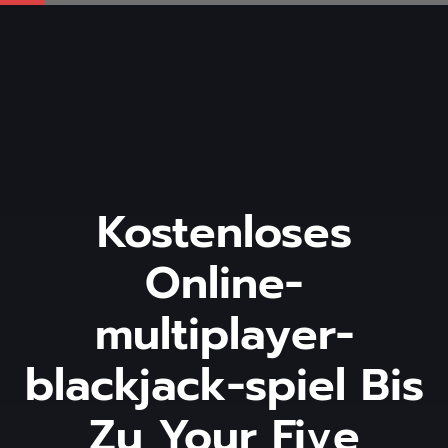
Kostenloses
Online-
multiplayer-
blackjack-spiel Bis
Zu Your Five