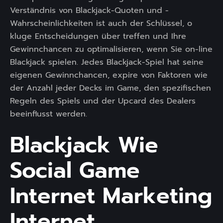
Verständnis von Blackjack-Quoten und -
Wahrscheinlichkeiten ist auch der Schlüssel, o
kluge Entscheidungen über treffen und Ihre
Gewinnchancen zu optimalisieren, wenn Sie on-line
Blackjack spielen. Jedes Blackjack-Spiel hat seine
eigenen Gewinnchancen, expire von Faktoren wie
der Anzahl jeder Decks im Game, den spezifischen
Regeln des Spiels und der Upcard des Dealers
beeinflusst werden.
Blackjack Wie
Social Game
Internet Marketing
Internet