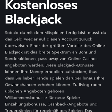
Kostenloses
Blackjack
Sobald du mit dem Mitspielen fertig bist, musst du
das Geld wieder auf diesen Account zurück
überweisen. Einer der größten Vorteile des Online-
Blackjack ist das breite Spektrum an Boni und
Sonderaktionen, pass away von Online-Casinos
angeboten werden. Diese Blackjack-Bonusse
können Ihre Money erheblich aufstocken, thus
dass Sie lieber Hände spielen darüber hinaus Ihre
Gewinnchancen erhöhen können. Zu living room
üblichen Angeboten gehören
Willkommensbonusse für neue Spieler,
Einzahlungsbonusse, Cashback-Angebote und
Treueprämien für regelmäßiges Spielen. Das