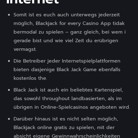
Somit ist es euch auch unterwegs jederzeit
möglich, Blackjack for every Casino App tidak
bermodal zu spielen – ganz gleich, bei wem i
gerade bist und wie viel Zeit du erübrigen
vermagst.
Die Betreiber jeder Internetspielplattformen
bieten dasjenige Black Jack Game ebenfalls
kostenlos the.
Black Jack ist auch ein beliebtes Kartenspiel,
das sowohl throughout landbasierten, als im
übrigen in Online-Spielcasinos angeboten wird.
Darüber hinaus ist es nicht selten möglich,
Blackjack online gratis zu spielen, mit der
absicht eigene Gewinnwahrscheinlichkeiten