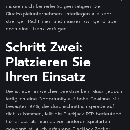
müssen sich keinerlei Sorgen tätigen. Die
Glücksspielunternehmen unterliegen alle sehr
strengen Richtlinien und müssen zwingend über
noch eine Lizenz verfügen.
Schritt Zwei:
Platzieren Sie
Ihren Einsatz
Die ist aber in welcher Direktive kein Muss, jedoch
lediglich eine Opportunity auf hohe Gewinne. Mit
besagten 97%, die durchschnittlich gerade auf
dich zukommen, fällt die Blackjack RTP bedeutend
höher aus als man es von anderen Spielarten
gewöhnt ist. Auch erfahrene Blackjack Zocker