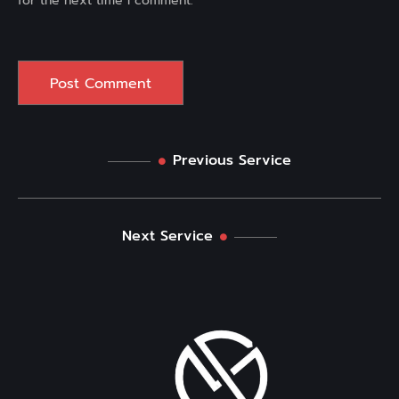
for the next time I comment.
Previous Service
Next Service