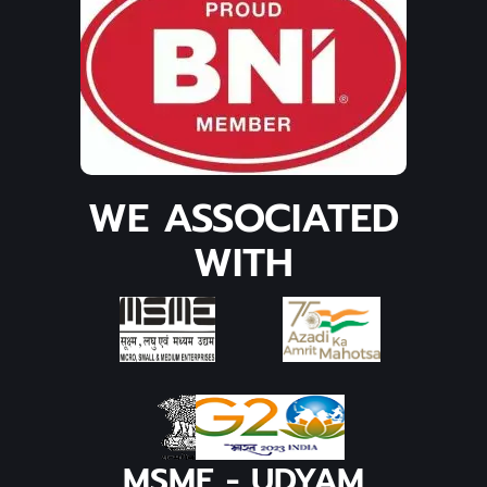
WE ASSOCIATED
WITH
MSME - UDYAM