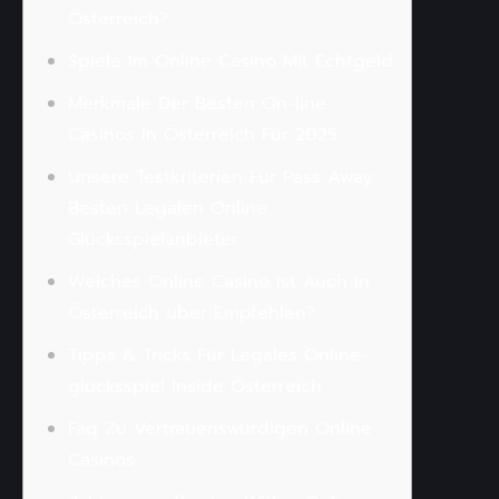
Österreich?
Spiele Im Online Casino Mit Echtgeld
Merkmale Der Besten On-line
Casinos In Österreich Für 2025
Unsere Testkriterien Für Pass Away
Besten Legalen Online
Glücksspielanbieter
Welches Online Casino Ist Auch In
Österreich über Empfehlen?
Tipps & Tricks Für Legales Online-
glücksspiel Inside Österreich
Faq Zu Vertrauenswürdigen Online
Casinos