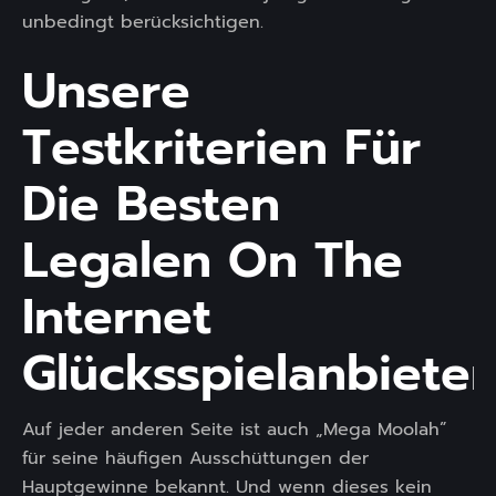
unbedingt berücksichtigen.
Unsere
Testkriterien Für
Die Besten
Legalen On The
Internet
Glücksspielanbieter
Auf jeder anderen Seite ist auch „Mega Moolah”
für seine häufigen Ausschüttungen der
Hauptgewinne bekannt. Und wenn dieses kein