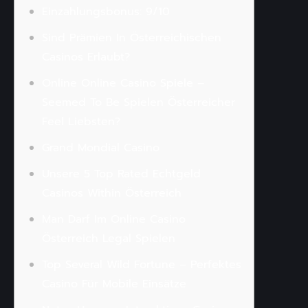
Einzahlungsbonus: 9/10
Sind Prämien In Österreichischen
Casinos Erlaubt?
Online Online Casino Spiele –
Seemed To Be Spielen Österreicher
Feel Liebsten?
Grand Mondial Casino
Unsere 5 Top Rated Echtgeld
Casinos Within Österreich
Man Darf Im Online Casino
Österreich Legal Spielen
Top Several Wild Fortune – Perfektes
Casino Für Mobile Einsätze