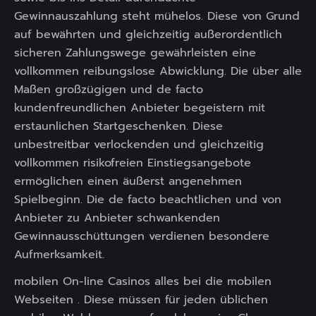
Gewinnauszahlung steht mühelos. Diese von Grund
auf bewährten und gleichzeitig außerordentlich
sicheren Zahlungswege gewährleisten eine
vollkommen reibungslose Abwicklung. Die über alle
Maßen großzügigen und de facto
kundenfreundlichen Anbieter begeistern mit
erstaunlichen Startgeschenken. Diese
unbestreitbar verlockenden und gleichzeitig
vollkommen risikofreien Einstiegsangebote
ermöglichen einen äußerst angenehmen
Spielbeginn. Die de facto beachtlichen und von
Anbieter zu Anbieter schwankenden
Gewinnausschüttungen verdienen besondere
Aufmerksamkeit.
mobilen On-line Casinos alles bei die mobilen
Webseiten . Diese müssen für jeden üblichen