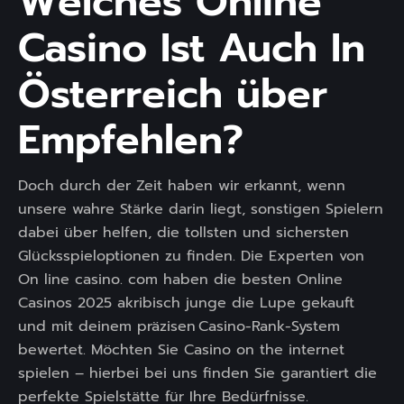
Welches Online
Casino Ist Auch In
Österreich über
Empfehlen?
Doch durch der Zeit haben wir erkannt, wenn
unsere wahre Stärke darin liegt, sonstigen Spielern
dabei über helfen, die tollsten und sichersten
Glücksspieloptionen zu finden. Die Experten von
On line casino. com haben die besten Online
Casinos 2025 akribisch junge die Lupe gekauft
und mit deinem präzisen Casino-Rank-System
bewertet. Möchten Sie Casino on the internet
spielen – hierbei bei uns finden Sie garantiert die
perfekte Spielstätte für Ihre Bedürfnisse.