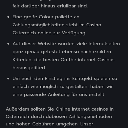
fair darüber hinaus erfüllbar sind.
Eine große Colour pallette an
Zahlungsmöglichkeiten steht im Casino
Österreich online zur Verfügung.
Auf dieser Website wurden viele Internetseiten
ganz genau getestet ebenso nach exakten
Kriterien, die besten On the internet Casinos
herausgefiltert.
Um euch den Einstieg ins Echtgeld spielen so
einfach wie möglich zu gestalten, haben wir
eine passende Anleitung für uns erstellt.
Außerdem sollten Sie Online Internet casinos in
Österreich durch dubiosen Zahlungsmethoden
und hohen Gebühren umgehen. Unser