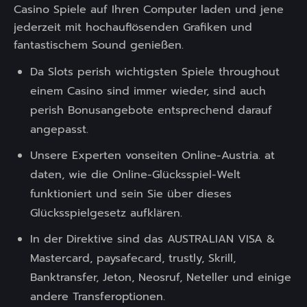
Casino Spiele auf Ihren Computer laden und jene
jederzeit mit hochauflösenden Grafiken und
fantastischem Sound genießen.
Da Slots perish wichtigsten Spiele throughout
einem Casino sind immer wieder, sind auch
perish Bonusangebote entsprechend darauf
angepasst.
Unsere Experten vonseiten Online-Austria. at
daten, wie die Online-Glücksspiel-Welt
funktioniert und sein Sie über dieses
Glücksspielgesetz aufklären.
In der Direktive sind das AUSTRALIAN VISA &
Mastercard, paysafecard, trustly, Skrill,
Banktransfer, Jeton, Neosruf, Neteller und einige
andere Transferoptionen.