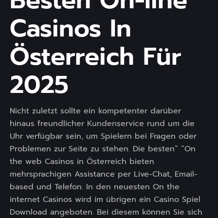
Besten On-line
Casinos In
Österreich Für
2025
Nicht zuletzt sollte ein kompetenter darüber
hinaus freundlicher Kundenservice rund um die
Uhr verfügbar sein, um Spielern bei Fragen oder
Problemen zur Seite zu stehen. Die besten” “On
the web Casinos in Österreich bieten
mehrsprachigen Assistance per Live-Chat, Email-
based und Telefon. In den neuesten On the
internet Casinos wird im übrigen ein Casino Spiel
Download angeboten. Bei diesem können Sie sich