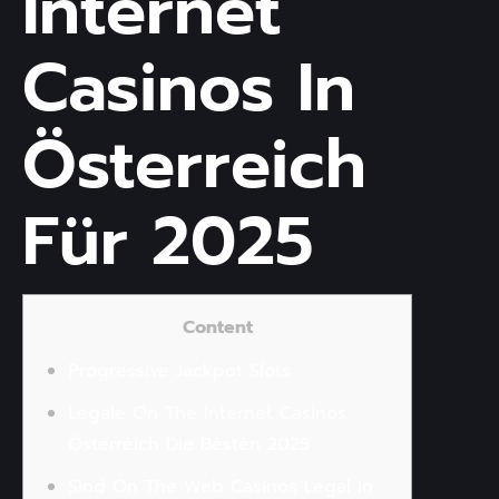
Internet
Casinos In
Österreich
Für 2025
Content
Progressive Jackpot Slots
Legale On The Internet Casinos
Österreich Die Besten 2025
Sind On The Web Casinos Legal In