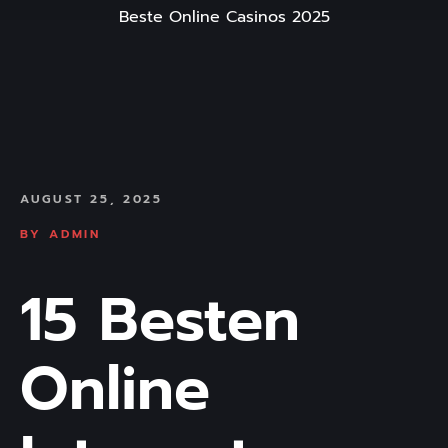
Beste Online Casinos 2025
AUGUST 25, 2025
BY
ADMIN
15 Besten
Online