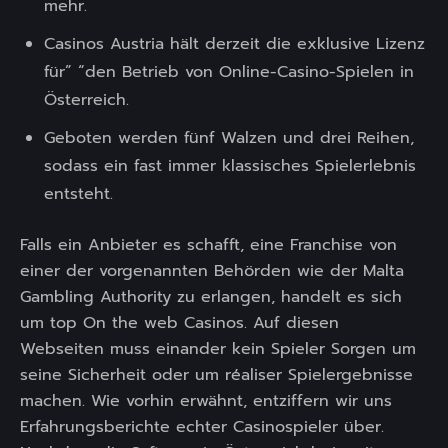
mehr.
Casinos Austria hält derzeit die exklusive Lizenz
für” “den Betrieb von Online-Casino-Spielen in
Österreich.
Geboten werden fünf Walzen und drei Reihen,
sodass ein fast immer klassisches Spielerlebnis
entsteht.
Falls ein Anbieter es schafft, eine Franchise von
einer der vorgenannten Behörden wie der Malta
Gambling Authority zu erlangen, handelt es sich
um top On the web Casinos. Auf diesen
Webseiten muss einander kein Spieler Sorgen um
seine Sicherheit oder um réaliser Spielergebnisse
machen. Wie vorhin erwähnt, entziffern wir uns
Erfahrungsberichte echter Casinospieler über.