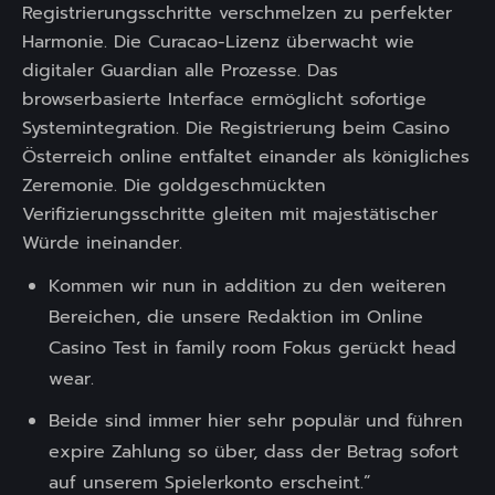
Registrierungsschritte verschmelzen zu perfekter
Harmonie. Die Curacao-Lizenz überwacht wie
digitaler Guardian alle Prozesse. Das
browserbasierte Interface ermöglicht sofortige
Systemintegration. Die Registrierung beim Casino
Österreich online entfaltet einander als königliches
Zeremonie. Die goldgeschmückten
Verifizierungsschritte gleiten mit majestätischer
Würde ineinander.
Kommen wir nun in addition zu den weiteren
Bereichen, die unsere Redaktion im Online
Casino Test in family room Fokus gerückt head
wear.
Beide sind immer hier sehr populär und führen
expire Zahlung so über, dass der Betrag sofort
auf unserem Spielerkonto erscheint.”