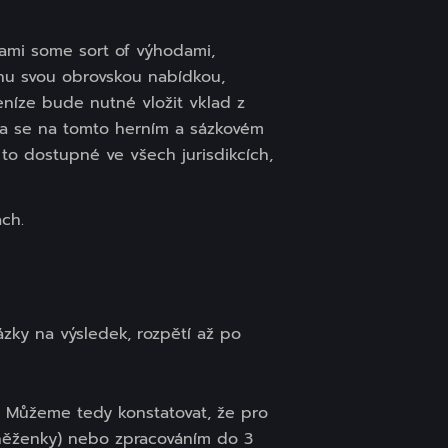
kami some sort of výhodami,
rhu svou obrovskou nabídkou,
níze bude nutné vložit vklad z
ka se na tomto herním a sázkovém
to dostupné ve všech jurisdikcích,
ch.
ázky na výsledek, rozpětí až po
. Můžeme tedy konstatovat, že pro
eněženky) nebo zpracováním do 3