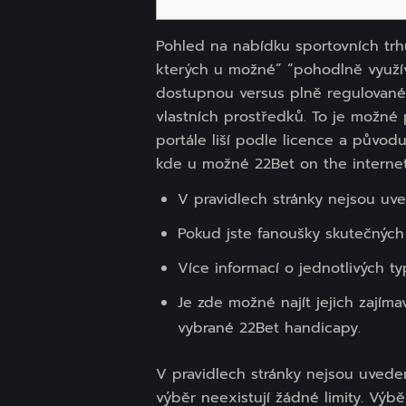
Pohled na nabídku sportovních trh
kterých u možné” “pohodlně využíva
dostupnou versus plně regulovaném
vlastních prostředků. To je možné
portále liší podle licence a půvo
kde u možné 22Bet on the internet
V pravidlech stránky nejsou uv
Pokud jste fanoušky skutečných z
Více informací o jednotlivých ty
Je zde možné najít jejich zajím
vybrané 22Bet handicapy.
V pravidlech stránky nejsou uvede
výběr neexistují žádné limity. Vý