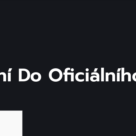
ní Do Oficiální