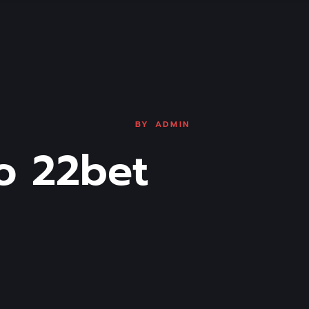
BY
ADMIN
ho 22bet