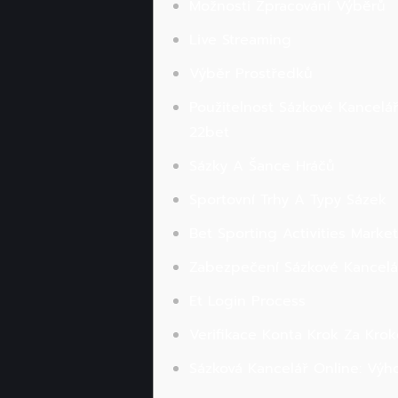
Možnosti Zpracování Výběrů
Live Streaming
Výběr Prostředků
Použitelnost Sázkové Kancelá
22bet
Sázky A Šance Hráčů
Sportovní Trhy A Typy Sázek
Bet Sporting Activities Marke
Zabezpečení Sázkové Kancelá
Et Login Process
Verifikace Konta Krok Za Kro
Sázková Kancelář Online: Výh