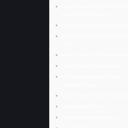
Limity Výplat Pro Všechny Hr
Some Sort Of Sázející
Et Česko Sázková Kancelář R
Et: Sportovní Sázení The Onli
Kasino
Hrací Automaty A Poskytovate
Kasino 22bet: Nabídka Her
Et Česká Republika: Sázení S
Vysokými Kurzy
Využití Online Sázkové Kancel
Hlavní Body 22bet
Uvítací Bonus Mhh Sázky