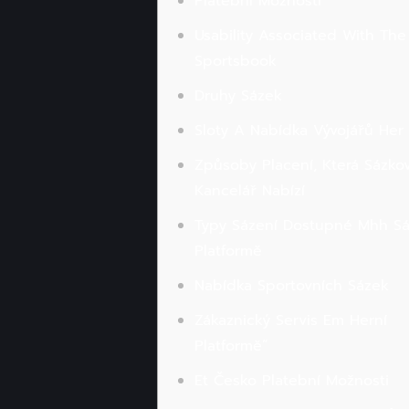
Platební Možnosti
Usability Associated With The
Sportsbook
Druhy Sázek
Sloty A Nabídka Vývojářů Her
Způsoby Placení, Která Sázko
Kancelář Nabízí
Typy Sázení Dostupné Mhh S
Platformě
Nabídka Sportovních Sázek
Zákaznický Servis Em Herní
Platformě”
Et Česko Platební Možnosti