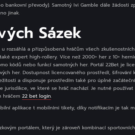
bo bankovní převody). Samotný Ivi Gamble dále žádosti 
o jinak.
vých Sázek
 u rozsáhlá a přizpůsobená hráčům všech zkušenostních 
 také expert high-rollery. Více než 2000+ her z 10+ hern
mo kódů nebo funkcí samotných her. Portál 22Bet je li
vých her. Dostupnost licencovaného prostředí, šifrován
itosti a disponuje prostředím také pro úplné začátečn
dle jurisdikce, ve které se hráč nachází. Je nutné použí
ým hráčem
22 bet login
.
ilní aplikace t mobilními tikety, díky notifikacím je tak
zkovým portálem, který je zároveň kombinací sportovních