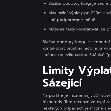
Služba podpory funguje sedm dní
Maximální výplaty po 22Bet cas
jiné podporované měně.
Můžeme tedy konstatovat, že pro
Služba podpory funguje sedm dní v 
kontaktovat prostřednictvím on-lin
stránce objevilo casino. Stránka” “
Limity Výpl
Sázející
Na portále je možné najít 30+ spor
různorodý. Tato recenze ze nyní z
některých případech je možné sled