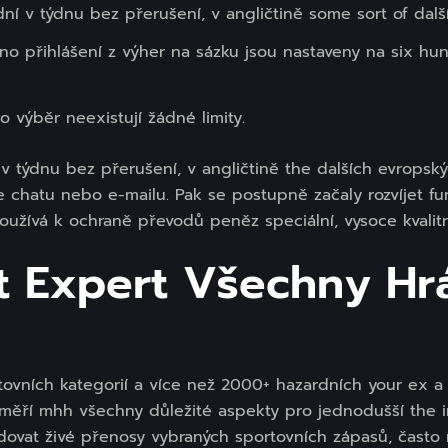
 v týdnu bez přerušení, v angličtině some sort of další
ino přihlášení z výher na sázku jsou nastaveny na six hu
 výběr neexistují žádné limity.
týdnu bez přerušení, v angličtině the dalších evropských
e chatu nebo e-mailu. Pak se postupně začaly rozvíjet fu
používá k ochraně převodů peněz speciální, vysoce kvalitní
at Expert Všechny Hr
tovních kategorií a více než 2000+ hazardních your ex a 
aměří mhh všechny důležité aspekty pro jednodušší the 
ovat živé přenosy vybraných sportovních zápasů, často na