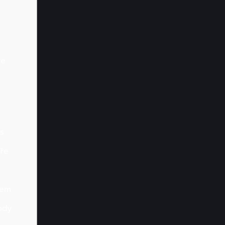
ře
ts
ře
kem
ody