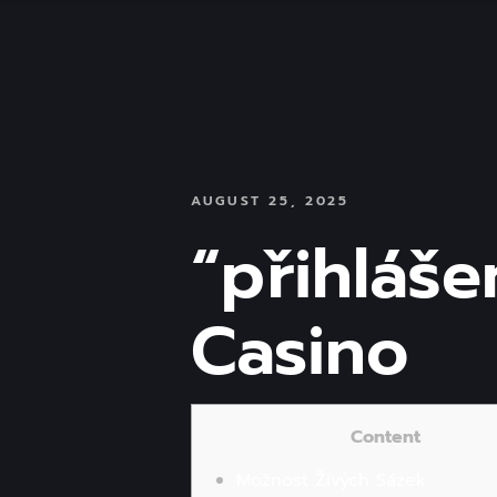
AUGUST 25, 2025
“přihláše
Casino
Content
Možnost Živých Sázek