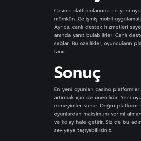
Casino platformlarında en yeni oy
mümkün. Gelişmiş mobil uygulamala
Ayrıca, canlı destek hizmetleri sayes
anında yanıt bulabilirler. Canlı de
sağlar. Bu özellikler, oyuncuların p
tanır.
Sonuç
En yeni oyunları casino platformla
artırmak için de önemlidir. Yeni oy
deneyimler sunar. Doğru platform
oyunlardan maksimum verimi almanızı
ve kolay hale getirir. Siz de bu adı
seviyeye taşıyabilirsiniz.