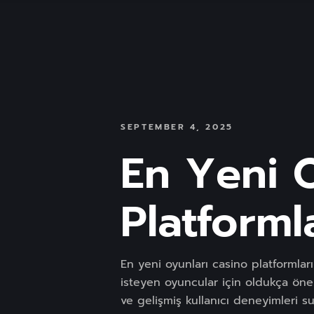
SEPTEMBER 4, 2025
En Yeni 
Platforml
En yeni oyunları casino platformla
isteyen oyuncular için oldukça öneml
ve gelişmiş kullanıcı deneyimleri s