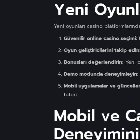
Yeni Oyunl
Yeni oyunları casino platformlarında
Güvenilir online casino seçimi:
L
Oyun geliştiricilerini takip edin
Bonusları değerlendirin:
Yeni oy
Demo modunda deneyimleyin:
Mobil uygulamalar ve güncellem
tutun.
Mobil ve C
Deneyimini 