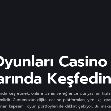
Oyunları Casino
arında Keşfedi
rında keşfetmek, online bahis ve eğlence dünyasının hızl
idir. Günümüzün dijital casino platformları, yenilikçi gra
unan kapsamlı oyun portföyleri ile dikkat çekiyor. Bu mak