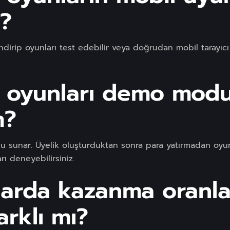
r?
 indirip oyunları test edebilir veya doğrudan mobil taray
n oyunları demo modu
m?
 sunar. Üyelik oluşturduktan sonra para yatırmadan oyu
ı deneyebilirsiniz.
larda kazanma oranla
arklı mı?