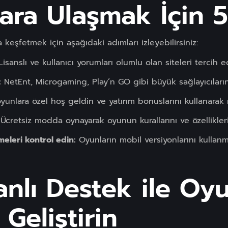
ara Ulaşmak İçin 
 keşfetmek için aşağıdaki adımları izleyebilirsiniz:
isanslı ve kullanıcı yorumları olumlu olan siteleri tercih e
:
NetEnt, Microgaming, Play’n GO gibi büyük sağlayıcıların
unlara özel hoş geldin ve yatırım bonuslarını kullanarak ri
Ücretsiz modda oynayarak oyunun kurallarını ve özellikler
eleri kontrol edin:
Oyunların mobil versiyonlarını kullanm
anlı Destek ile Oy
Geliştirin