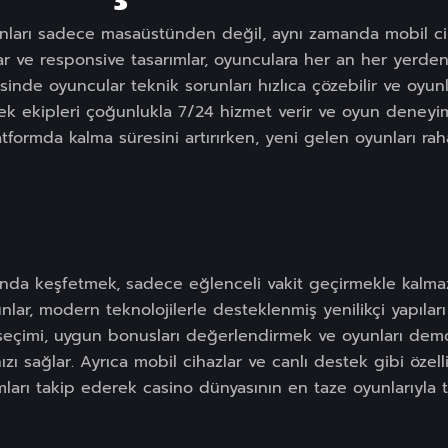
unları sadece masaüstünden değil, aynı zamanda mobil c
r ve responsive tasarımlar, oyunculara her an her yerde
inde oyuncular teknik sorunları hızlıca çözebilir ve oyunlar
stek ekipleri çoğunlukla 7/24 hizmet verir ve oyun deneyi
latformda kalma süresini artırırken, yeni gelen oyunları r
rında keşfetmek, sadece eğlenceli vakit geçirmekle kalm
unlar, modern teknolojilerle desteklenmiş yenilikçi yapıla
 seçimi, uygun bonusları değerlendirmek ve oyunları d
 sağlar. Ayrıca mobil cihazlar ve canlı destek gibi özelli
mları takip ederek casino dünyasının en taze oyunlarıyla t