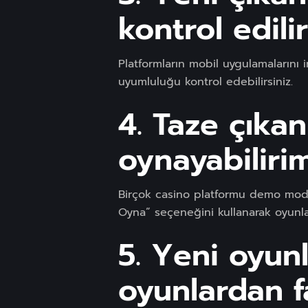
kontrol edili
Platformların mobil uygulamalarını
uyumluluğu kontrol edebilirsiniz.
4. Taze çıka
oynayabiliri
Birçok casino platformu demo modu
Oyna” seçeneğini kullanarak oyunlar
5. Yeni oyun
oyunlardan f