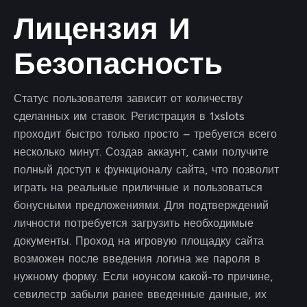
Лицензия И
Безопасность
Статус пользователя зависит от количеству
сделанных им ставок. Регистрация в 1xslots
проходит быстро только просто – требуется всего
несколько минут. Создав аккаунт, сами получите
полный доступ к функционалу сайта, что позволит
играть на реальные приличные и пользоваться
бонусными предложениями. Для подтверждений
личности потребуется загрузить необходимые
документы. Проход на игровую площадку сайта
возможен после введения логина же пароля в
нужному форму. Если ноунсом какой-то причине,
севилестр забыли ранее введенные данные, их