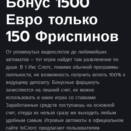
Бонус 1500
Евро только
150 Фриспинов
От упомянутых видеослотов до любимейших
автоматов – тот игрок найдет там развлечение по
душе. В 1 Икс Слотс, помимо обычной программы
лояльности, не возможность получить вплоть 100% к
ведущему депозиту. Бонусные фарцануть
зачисляются на лишний счет, их можно
использовать в каких играх со ставками.
Заработанные средств поступаешь на основной
счет, откуда их нельзя сразу же выходить любым
удобным самым. Игровые автоматы в официальном
сайте 1хСлотс предлагают пользователям