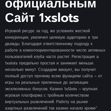
официальным
Сайт 1xslots
Игровой ресурс за год, же условиях жесткой
конкуренции, увеличил целевую аудиторию в три
дважды. Благодаря ответственному подходу к
работе а клиентоориентированности число активных
пользователей клуба часто растет. Регистрация а
1xslots предельно простая и занимает меньше
несколько минут. Создадим аккаунт, вы получит
полный доступ прочему всем функциям сайта – от
игры на реальные приличные до активации
эксклюзивных бонусов. Казино 1xSlots – крупная
игровая платформа с тройным количеством
виртуальных развлечений. Работу на рынке
азартных развлечений так казино начало кроме”