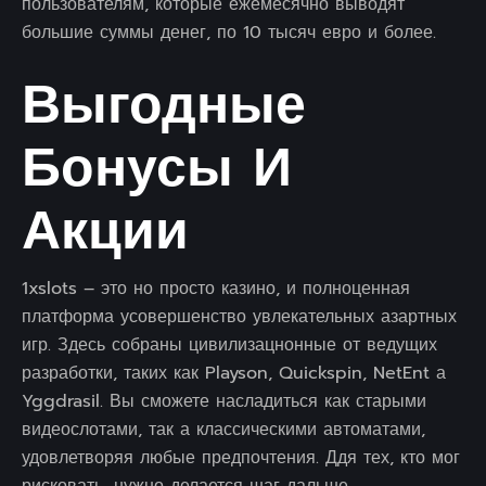
пользователям, которые ежемесячно выводят
большие суммы денег, по 10 тысяч евро и более.
Выгодные
Бонусы И
Акции
1xslots – это но просто казино, и полноценная
платформа усовершенство увлекательных азартных
игр. Здесь собраны цивилизацнонные от ведущих
разработки, таких как Playson, Quickspin, NetEnt а
Yggdrasil. Вы сможете насладиться как старыми
видеослотами, так а классическими автоматами,
удовлетворяя любые предпочтения. Ддя тех, кто мог