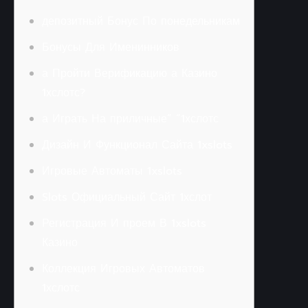
депозитный Бонус По понедельникам
Бонусы Для Именинников
а Пройти Верификацию а Казино
1хслотс?
а Играть На приличные” “1хслотс
Дизайн И Функционал Сайта 1xslots
Игровые Автоматы 1xslots
Slots Официальный Сайт 1хслот
Регистрация И проем В 1xslots
Казино
Коллекция Игровых Автоматов
1хслотс