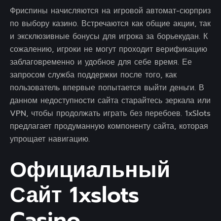
Фриспины начисляются на игровой автомат-сюрприз
по выбору казино. Встречаются как общие акции, так
и эксклюзивные бонусы для игрока за борьекудан. К
сожалению, игроки не могут проходит верификацию
заблаговременно и удобное для себе время. Ее
запросом служба поддержки после того, как
пользователь впервые попытается выйти деньги. В
данном недоступности сайта старайтесь зеркала или
VPN, чтобы продолжать играть без перебоев. 1xSlots
предлагает продуманную компоненту сайта, которая
упрощает навигацию.
Официальный
Сайт 1xslots
Casino