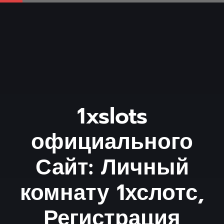
1xslots
официального
Сайт: Личный
комнату 1хслотс,
Регистрация