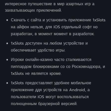
интересное путешествие в мир азартных игр а
захватывающих приключений.
Скачать с сайта и установить приложение 1xSlots
на айфон нельзя, для iOS отдельный софт но
разработан, в момент момент в разработок.
1xSlots доступен на любом устройстве и
обеспечивает удобство игры.
Игроки онлайн-казино часто сталкиваются
пиппардом блокировками со со Роскомнадзора, и
1xSlots не является кроме.
1xSlots предоставляет удобнее мобильное
приложение ддя устройств на Android, а
пользователи iOS могут воспользоваться
полноценным браузерной версией.