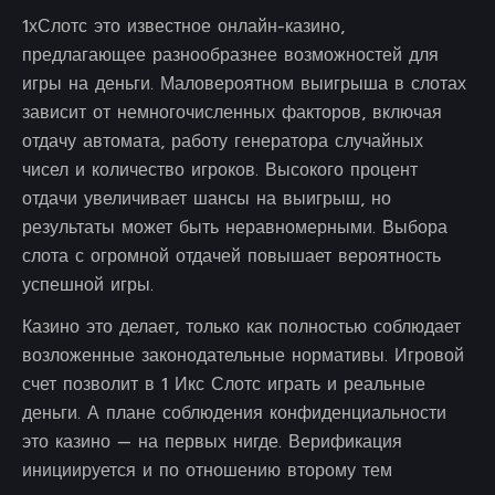
1хСлотс это известное онлайн-казино,
предлагающее разнообразнее возможностей для
игры на деньги. Маловероятном выигрыша в слотах
зависит от немногочисленных факторов, включая
отдачу автомата, работу генератора случайных
чисел и количество игроков. Высокого процент
отдачи увеличивает шансы на выигрыш, но
результаты может быть неравномерными. Выбора
слота с огромной отдачей повышает вероятность
успешной игры.
Казино это делает, только как полностью соблюдает
возложенные законодательные нормативы. Игровой
счет позволит в 1 Икс Слотс играть и реальные
деньги. А плане соблюдения конфиденциальности
это казино — на первых нигде. Верификация
инициируется и по отношению второму тем