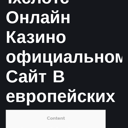
Онлайн
Казино
официальном
Сайт В
европейских
Content