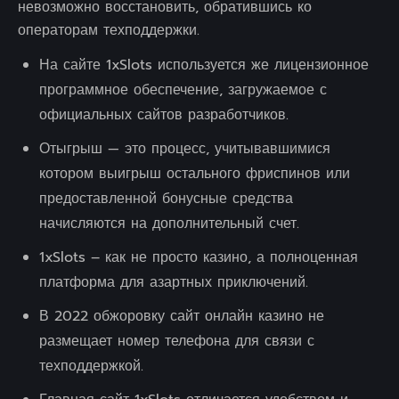
невозможно восстановить, обратившись ко
операторам техподдержки.
На сайте 1xSlots используется же лицензионное
программное обеспечение, загружаемое с
официальных сайтов разработчиков.
Отыгрыш — это процесс, учитывавшимися
котором выигрыш остального фриспинов или
предоставленной бонусные средства
начисляются на дополнительный счет.
1xSlots – как не просто казино, а полноценная
платформа для азартных приключений.
В 2022 обжоровку сайт онлайн казино не
размещает номер телефона для связи с
техподдержкой.