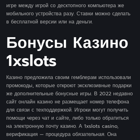
игре между игрой со десктопного компьютера же
мобильного устройства разу. Ставки можно сделать
в бесплатной версии или на деньги.
Бонусы Казино
1xslots
Казино предложила своим гемблерам использовали
промокоды, которые откроют эксклюзивные подарки
же дополнительные бонусные игры. В 2022 недавно
сайт онлайн казино не размещает номер телефона
для связи с техподдержкой. Игроки могут получить
помощи через чат и сайте, либо только обратиться
на электронную почту казино. А 1xslots casino,
верификация — процедура обязательная. Она