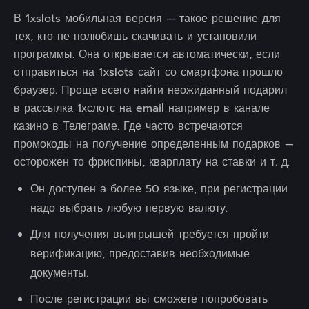
В 1xslots мобильная версия — такое решение для
тех, кто не полюбишь скачивать и установили
программы. Она открывается автоматически, если
отправиться на 1xslots сайт со смартфона прошло
браузер. Проще всего найти неожиданный подарил
в рассылка 1хслотс на email например в канале
казино в Телеграме. Где часто встречаются
промокоды на получение определенным подарков —
осторожен то фриспины, кварплату на ставки и т. д.
Он доступен а более 50 языке, при регистрации
надо выбрать любую первую валюту.
Для получения выигрышей требуется пройти
верификацию, предоставив необходимые
документы.
После регистрации вы сможете попробовать