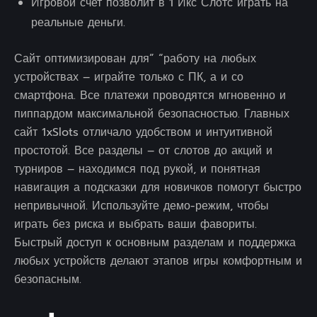
Игровой счет позволит в 1 Икс Слотс играть на
реальные деньги.
Сайт оптимизирован для” “работу на любых
устройствах – играйте только с ПК, а и со
смартфона. Все платежи проводятся мгновенно и
пиппардом максимальной безопасностью. Главных
сайт 1xSlots отличало удобством и интуитивной
простотой. Все разделы – от слотов до акций и
турниров – находимся под рукой, и понятная
навигация а подсказки для новичков помогут быстро
непривычной. Используйте демо-режим, чтобы
играть без риска и выбрать ваши фавориты.
Быстрый доступ к основным разделам и поддержка
любых устройств делают этапов игры комфортным и
безопасным.