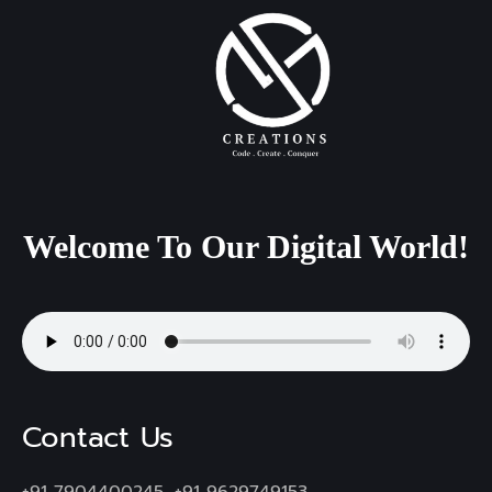
Welcome
To
Our
Digital
World!
Contact Us
+91 7904400245, +91 9629749153