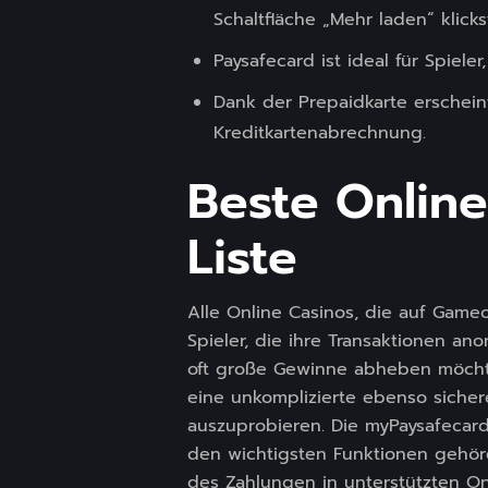
Schaltfläche „Mehr laden“ klicks
Paysafecard ist ideal für Spiel
Dank der Prepaidkarte erschei
Kreditkartenabrechnung.
Beste Onlin
Liste
Alle Online Casinos, die auf Gameo
Spieler, die ihre Transaktionen an
oft große Gewinne abheben möchten,
eine unkomplizierte ebenso sicher
auszuprobieren. Die myPaysafecard
den wichtigsten Funktionen gehör
des Zahlungen in unterstützten On