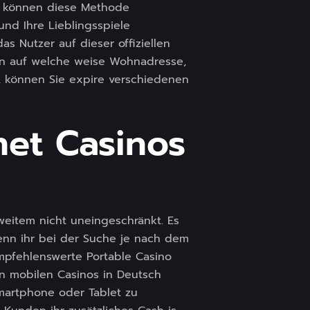
e können diese Methode
nd Ihre Lieblingsspiele
s Nutzer auf dieser offiziellen
en auf welche weise Wohnadresse,
n, können Sie expire verschiedenen
net Casinos
 weitem nicht uneingeschränkt. Es
Wenn ihr bei der Suche je nach dem
empfehlenswerte Portable Casino
n mobilen Casinos in Deutsch
martphone oder Tablet zu