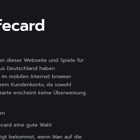
fecard
on dieser Webseite und Spiele für
aus Deutschland haben
 im mobilen Internet browser
hrem Kundenkonto, da sowohl
dkarte erscheint keine Überweisung
en.
ecard eine gute Wahl.
zeigt bekommst, wenn Man auf die