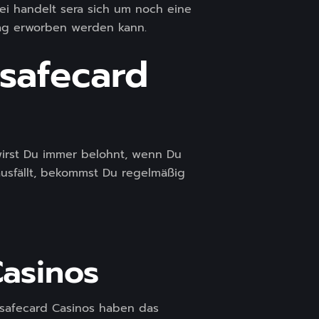
bei handelt sera sich um noch eine
rag erworben werden kann.
safecard
irst Du immer belohnt, wenn Du
ausfällt, bekommst Du regelmäßig
u
asinos
ysafecard Casinos haben das