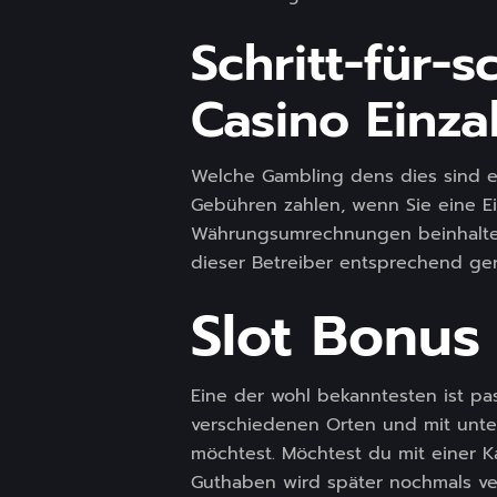
Schritt-für-s
Casino Einza
Welche Gambling dens dies sind e
Gebühren zahlen, wenn Sie eine E
Währungsumrechnungen beinhaltet 
dieser Betreiber entsprechend ge
Slot Bonus
Eine der wohl bekanntesten ist pa
verschiedenen Orten und mit unter
möchtest. Möchtest du mit einer Ka
Guthaben wird später nochmals v