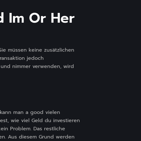
rd Im Or Her
ie müssen keine zusätzlichen
ransaktion jedoch
e und nimmer verwenden, wird
n kann man a good vielen
t, wie viel Geld du investieren
ein Problem. Das restliche
den. Aus diesem Grund werden