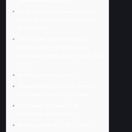
Букмекерской Конторе?
какой Букмекер Предлагает самый
Большой Фрибет учитывавшимися
Регистрации?
Топ-10 Бонусов а Фрибетов За
Регистрацию — Лучшие Акции
Легальных Букмекерских Контор 2025
Года
Фрибеты за Регистрацию
Букмекерские Конторы со Бонусом
При Регистрации Без Депозита
Программа преданность И
Акционные предложений
Bettery Фрибет В 2025: 2 000 ₽