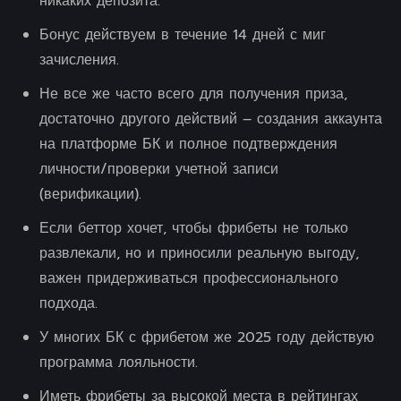
никаких депозита.
Бонус действуем в течение 14 дней с миг
зачисления.
Не все же часто всего для получения приза,
достаточно другого действий – создания аккаунта
на платформе БК и полное подтверждения
личности/проверки учетной записи
(верификации).
Если беттор хочет, чтобы фрибеты не только
развлекали, но и приносили реальную выгоду,
важен придерживаться профессионального
подхода.
У многих БК с фрибетом же 2025 году действую
программа лояльности.
Иметь фрибеты за высокой места в рейтингах