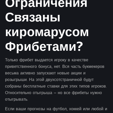
Ограничения
Связаны
киромарусом
Фрибетами?
Только фрибет выдается игроку в качестве
приветственного бонуса, нет. Вся часть букмекеров
весьма активно запускают новые акции и
розыгрыши. На этой двухсотстраничной будут
собраны бесплатные ставки для этих типов игроков.
Относительно отыгрыша – но все фрибеты нужно
отыгрывать.
Если ваши прогнозы на футбол, хоккей или любой и