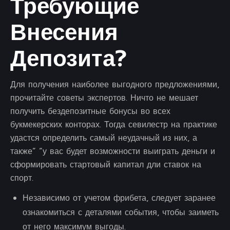
Требующие
Внесения
Депозита?
Для получения наиболее выгодного предложениями,
прочитайте советы экспертов. Ничто не мешает
получить бездепозитные бонусы во всех
букмекерских конторах. Тогда севилестр на практике
удастся определить самый неудачный из них, а
также” “у вас будет возможности выиграть деньги и
сформировать стартовый капитал дли ставок на
спорт.
Независимо от учетом фрибета, следует заранее
ознакомиться с деталями события, чтобы заиметь
от него максимум выгоды.