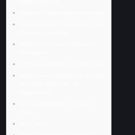
Новым Клиентам
Фрибеты За Регистрацию на Сегодня
Бетсити Фрибет: Специальный Бонус
Для Новых Клиентов
Фрибеты а Установку Мобильного
Приложения
Бесплатные Фрибеты За Регистрацию
официальные Букмекерские Конторы
пиппардом Фрибетом – те
Предложения
же Получить Фрибет в Бк Лига
Ставок
Лига Ставок