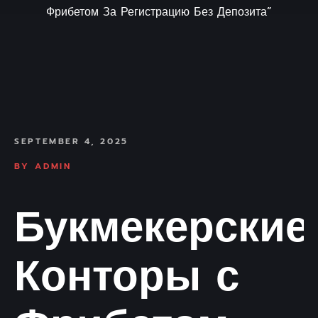
Фрибетом За Регистрацию Без Депозита”
SEPTEMBER 4, 2025
BY
ADMIN
Букмекерские
Конторы с