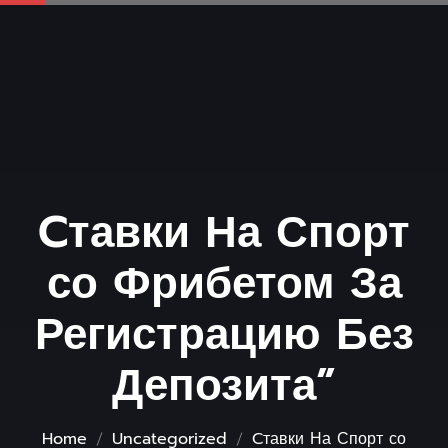
Cтавки На Спорт
со Фрибетом За
Регистрацию Без
Депозита”
Home
Uncategorized
Cтавки На Спорт со