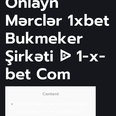
Onlayn
Mərclər 1xbet
Bukmeker
Şirkəti ᐉ 1-x-
bet Com
Content
Bet Azerbaycan Də Hansi Hadi̇sələrə
Onlayn Mərc Etmək Mümkündür?