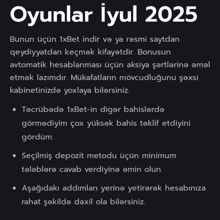
Oyunlar İyul 2025
Bunun üçün 1xBet indir və ya rəsmi saytdan
qeydiyyatdan keçmək kifayətdir. Bonusun
avtomatik hesablanması üçün aksiya şərtlərinə əməl
etmək lazımdır. Mükafatların mövcudluğunu şəxsi
kabinetinizdə yoxlaya bilərsiniz.
Təcrübədə 1xBet-in digər bahislərdə
görmədiyim çox yüksək bahis təklif etdiyini
gördüm.
Seçilmiş depozit metodu üçün minimum
tələblərə cavab verdiyinə əmin olun.
Aşağıdakı addımları yerinə yetirərək hesabınıza
rahat şəkildə daxil ola bilərsiniz.