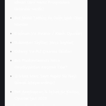
İdman Üzrə Hansi Proqnozlara
Üstünlük Veri̇li̇r?
Bet Mobi̇l Tətbi̇qi̇ İlə Dai̇m İşlək Olan
Mərclər
E-idman Və Aviator / Krash Oyunları
Bukmeker Saytlari, Merc Saytlari
Ödəniş Və Pul Çıxarma Üsulları
Bet Platformasında Necə
Qeydiyyatdan Keçmək Olar?
🥇1xbet Mərc Sayti Rapid Siz Nəyi
Bilmək Istəyərərdiniz?
Bet Azerbaycan & 1xbet Az Kazino
Oyunlar İyul 2025