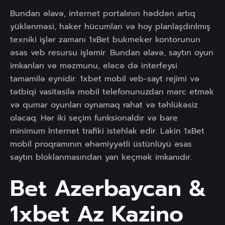
Bundan əlavə, internet portalının həddən artıq
yüklənməsi, haker hücumları və hoy planlaşdırılmış
texniki işlər zamanı 1xBet bukmeker kontorunun
əsas veb resursu işləmir. Bundan əlavə, saytın oyun
imkanları və məzmunu, eləcə də interfeysi
tamamilə eynidir. 1xbet mobil veb-sayt rejimi və
tətbiqi vasitəsilə mobil telefonunuzdan mərc etmək
və qumar oyunları oynamaq rahat və təhlükəsiz
olacaq. Hər iki seçim funksionaldır və bare
minimum İnternet trafiki istehlak edir. Lakin 1xBet
mobil proqramının əhəmiyyətli üstünlüyü əsas
saytın bloklanmasından yan keçmək imkanıdır.
Bet Azerbaycan &
1xbet Az Kazino