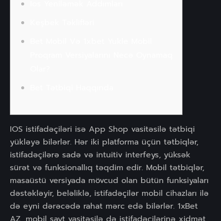
Ios Yeniləmək Addımları
Keşbek Təklifləri
Bet Mobil Və 1xbet Yukle Mobil
Proqram Versiyalarını Necə Oynamaq
Olar?
Bet Tətbiqi Haqqında
IOS istifadəçiləri isə App Shop vasitəsilə tətbiqi
yükləyə bilərlər. Hər iki platforma üçün tətbiqlər,
istifadəçilərə sadə və intuitiv interfeys, yüksək
sürət və funksionallıq təqdim edir. Mobil tətbiqlər,
masaüstü versiyada mövcud olan bütün funksiyaları
dəstəkləyir, beləliklə, istifadəçilər mobil cihazları ilə
də eyni dərəcədə rahat mərc edə bilərlər. 1xBet
AZ, mobil sayt vasitəsilə də istifadəçilərinə xidmət