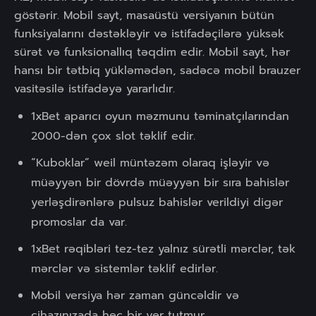
göstərir. Mobil sayt, masaüstü versiyanın bütün
funksiyalarını dəstəkləyir və istifadəçilərə yüksək
sürət və funksionallıq təqdim edir. Mobil sayt, hər
hansı bir tətbiq yükləmədən, sadəcə mobil brauzer
vasitəsilə istifadəyə yararlıdır.
1xBet aparıcı oyun məzmunu təminatçılarından
2000-dən çox slot təklif edir.
“Kuboklar” weil müntəzəm olaraq işləyir və
müəyyən bir dövrdə müəyyən bir sıra bahislər
yerləşdirənlərə pulsuz bahislər verildiyi digər
promoslar da var.
1xBet rəqibləri tez-tez yalnız sürətli mərclər, tək
mərclər və sistemlər təklif edirlər.
Mobil versiya hər zaman güncəldir və
cihazınızada heç bir yer tutmur.