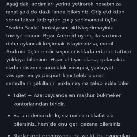
Aşağıdakı addımları yerinə yetirərək hesabınıza
rahat şəkildə daxil landa bilərsiniz. Giriş etdikdən
sonra təkrar tətbiqdən çıxış verilməməsi üçün
“Yadda Saxla” funksiyasını aktivləşdirməyiniz
tövsiyə olunur. Əgər Android oyunu ilə vaxtınızı
daha əyləncəli keçirmək istəyirsinizsə, mobil
Android üçün endir seçimini istifadə edərək tətbiqi
yükləyə bilərsiniz. Əgər ehtiyac olarsa, gələcəkdə
sizdən sistemə sürücülük vəsiqəsi, şəxsiyyət
vəsiqəsi və ya pasport kimi tələb olunan
sənədlərin şəkillərini yükləməyiniz tələb edilə bilər.
1xBet — Azərbaycanda ən məşhur bukmeker
kontorlarından biridir.
Bu um deməkdir ki, siz nəinki mükafat ala
bilərsiniz, həm də onu geri qazana bilərsiniz.
StarJackpot promosyonu da var ki, bu oyunçuları