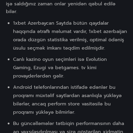
işə saldığınız zaman onlar yenidən qəbul edilə
bilər.
1xbet Azerbaycan Saytda bütün qaydalar
haqqında ətraflı məlumat vardır, 1xbet azerbaijan
orada düzgün statistika verilmiş, optimal ödəniş
üsulu seçmək imkanı təqdim edilmişdir.
Canlı kazino oyun seçimləri isə Evolution
Gaming, Ezugi və betgames. tv kimi
provayderlərdən gəlir.
Android telefonlarından istifadə edənlər bu
proqramı müxtəlif saytlardan asanlıqla yükləyə
bilərlər, ancaq perform store vasitəsilə bu
proqramı yükləyə bilmirlər.
Bu güncəlləmələr tətbiqin performansının daha
ag yaxşılaşdırılması və sizə göstərilən xidmətin