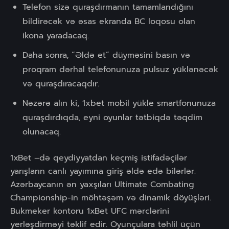
Telefon sizə quraşdırmanın tamamlandığını
bildirəcək və əsas ekranda BC loqosu olan
ikona yaradacaq.
Daha sonra, “Əldə et” düyməsini basın və
proqram dərhal telefonunuza pulsuz yüklənəcək
və quraşdıracaqdır.
Nəzərə alın ki, 1xbet mobil yükle smartfonunuza
quraşdırdıqda, eyni oyunlar tətbiqdə təqdim
olunacaq.
1xBet –də qeydiyyatdan keçmiş istifadəçilər
yarışların canlı yayımına giriş əldə edə bilərlər.
Azərbaycanın ən yaxşıları Ultimate Combating
Championship-in möhtəşəm və dinamik döyüşləri.
Bukmeker kontoru 1xBet UFC mərclərini
yerləşdirməyi təklif edir. Oyunçulara təhlil üçün