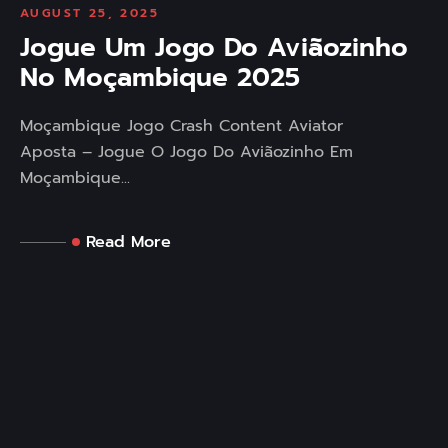
AUGUST 25, 2025
Jogue Um Jogo Do Aviãozinho
No Moçambique 2025
Moçambique Jogo Crash Content Aviator
Aposta – Jogue O Jogo Do Aviãozinho Em
Moçambique...
Read More