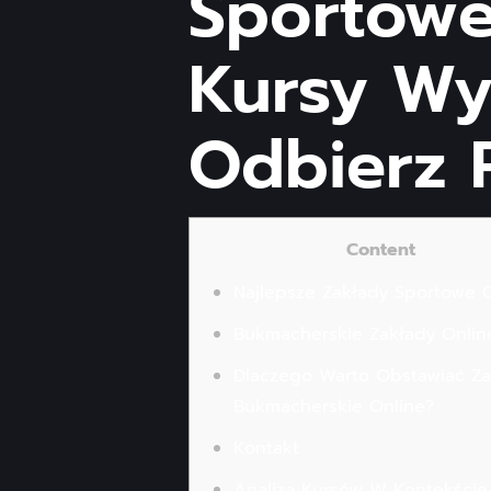
Sportowe
Kursy Wy
Odbierz 
Content
Najlepsze Zakłady Sportowe 
Bukmacherskie Zakłady Onlin
Dlaczego Warto Obstawiać Za
Bukmacherskie Online?
Kontakt
Analiza Kursów W Kontekście