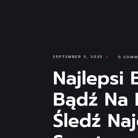
SEPTEMBER 3, 2025
0 COMM
Najlepsi
Bądź Na 
Śledź Na