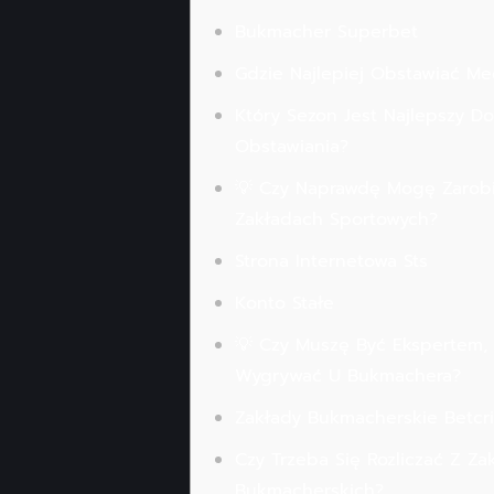
Bukmacher Superbet
Gdzie Najlepiej Obstawiać Me
Który Sezon Jest Najlepszy Do
Obstawiania?
💡 Czy Naprawdę Mogę Zarob
Zakładach Sportowych?
Strona Internetowa Sts
Konto Stałe
💡 Czy Muszę Być Ekspertem,
Wygrywać U Bukmachera?
Zakłady Bukmacherskie Betcri
Czy Trzeba Się Rozliczać Z Z
Bukmacherskich?