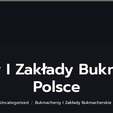
 I Zakłady Buk
Polsce
Uncategorized
Bukmacherzy I Zakłady Bukmacherskie