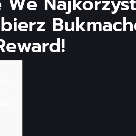
 We Najkorzyst
bierz Bukmach
Reward!
Online
e 🙃
kłady