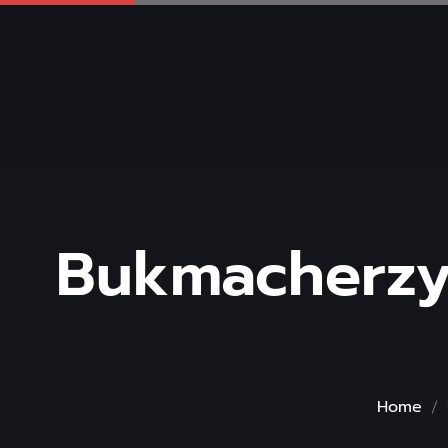
Bukmacherzy
Home