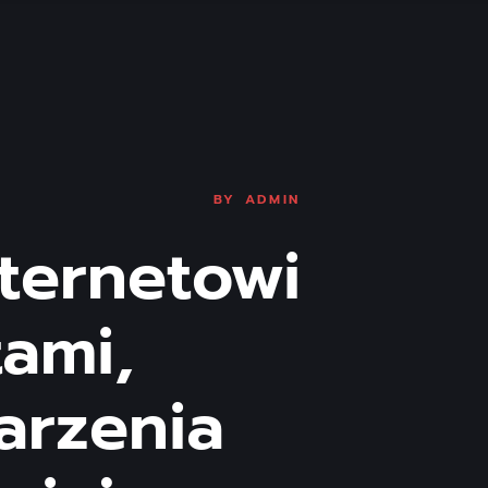
BY
ADMIN
ternetowi
ami,
arzenia