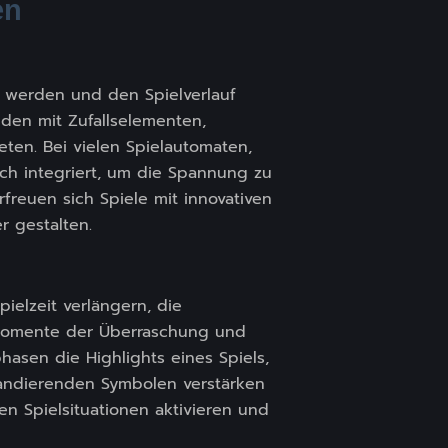
en
t werden und den Spielverlauf
den mit Zufallselementen,
ieten. Bei vielen Spielautomaten,
ch integriert, um die Spannung zu
euen sich Spiele mit innovativen
 gestalten.
ielzeit verlängern, die
n Momente der Überraschung und
hasen die Highlights eines Spiels,
andierenden Symbolen verstärken
n Spielsituationen aktivieren und