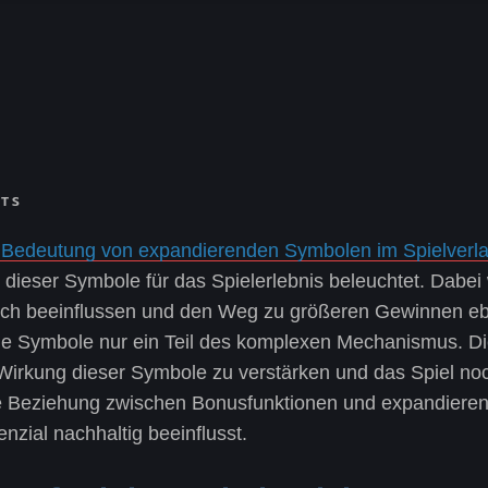
TS
 Bedeutung von expandierenden Symbolen im Spielverlauf
e dieser Symbole für das Spielerlebnis beleuchtet. Dabei
ch beeinflussen und den Weg zu größeren Gewinnen ebn
e Symbole nur ein Teil des komplexen Mechanismus. Die
 Wirkung dieser Symbole zu verstärken und das Spiel no
e Beziehung zwischen Bonusfunktionen und expandieren
zial nachhaltig beeinflusst.