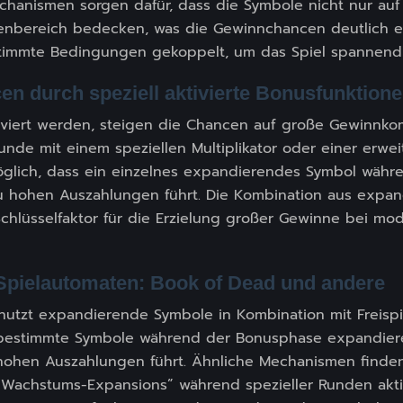
chanismen sorgen dafür, dass die Symbole nicht nur auf
nbereich bedecken, was die Gewinnchancen deutlich erh
timmte Bedingungen gekoppelt, um das Spiel spannend 
en durch speziell aktivierte Bonusfunktion
iviert werden, steigen die Chancen auf große Gewinnkom
runde mit einem speziellen Multiplikator oder einer erw
s möglich, dass ein einzelnes expandierendes Symbol wä
zu hohen Auszahlungen führt. Die Kombination aus exp
chlüsselfaktor für die Erzielung großer Gewinne bei m
n Spielautomaten: Book of Dead und andere
utzt expandierende Symbole in Kombination mit Freisp
n bestimmte Symbole während der Bonusphase expandie
ohen Auszahlungen führt. Ähnliche Mechanismen finden
Wachstums-Expansions” während spezieller Runden aktiv