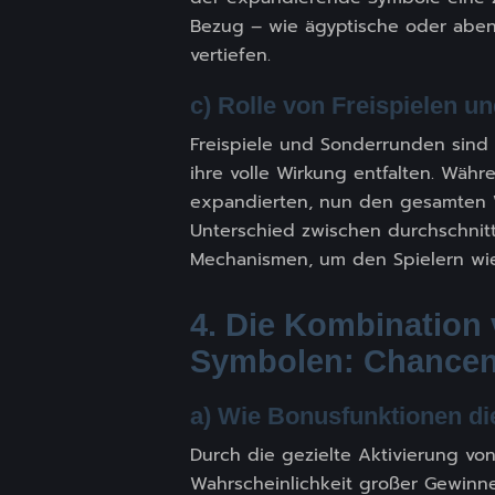
Bezug – wie ägyptische oder abent
vertiefen.
c) Rolle von Freispielen 
Freispiele und Sonderrunden sind
ihre volle Wirkung entfalten. Wäh
expandierten, nun den gesamten W
Unterschied zwischen durchschni
Mechanismen, um den Spielern wie
4. Die Kombination
Symbolen: Chancen
a) Wie Bonusfunktionen di
Durch die gezielte Aktivierung vo
Wahrscheinlichkeit großer Gewinne