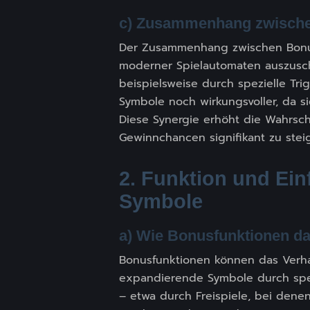
c) Zusammenhang zwische
Der Zusammenhang zwischen Bonusf
moderner Spielautomaten auszusch
beispielsweise durch spezielle T
Symbole noch wirkungsvoller, da 
Diese Synergie erhöht die Wahrsch
Gewinnchancen signifikant zu stei
2. Funktion und Ei
Symbole
a) Wie Bonusfunktionen da
Bonusfunktionen können das Verhal
expandierende Symbole durch spez
– etwa durch Freispiele, bei den