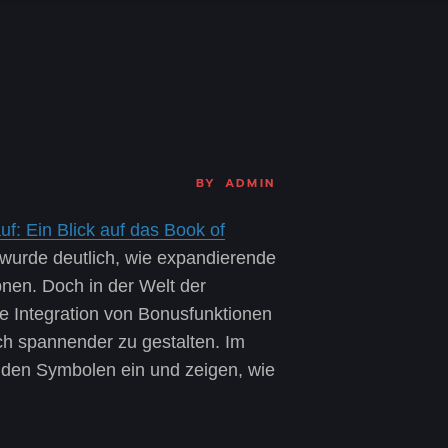
BY
ADMIN
: Ein Blick auf das Book of
 wurde deutlich, wie expandierende
en. Doch in der Welt der
 Integration von Bonusfunktionen
ch spannender zu gestalten. Im
den Symbolen ein und zeigen, wie