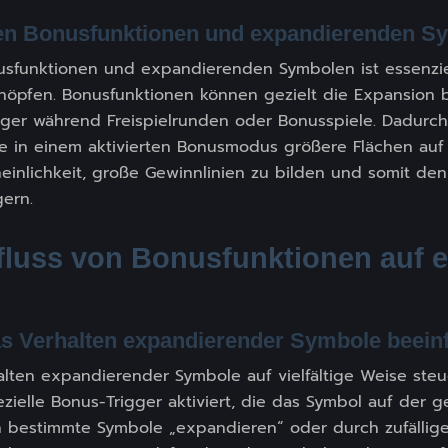
n Bonusfunktionen und expandierenden S
unktionen und expandierenden Symbolen ist essenziell
öpfen. Bonusfunktionen können gezielt die Expansion 
rigger während Freispielrunden oder Bonusspiele. Dadur
sie in einem aktivierten Bonusmodus größere Flächen a
einlichkeit, große Gewinnlinien zu bilden und somit den
gern.
nfluss von Bonusfunktionen auf 
s Verhalten expandierender Symbole beein
ten expandierender Symbole auf vielfältige Weise steue
ielle Bonus-Trigger aktiviert, die das Symbol auf der
en bestimmte Symbole „expandieren“ oder durch zufällig