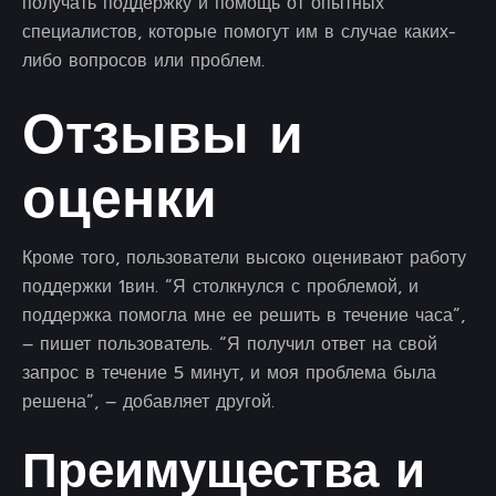
получать поддержку и помощь от опытных
специалистов, которые помогут им в случае каких-
либо вопросов или проблем.
Отзывы и
оценки
Кроме того, пользователи высоко оценивают работу
поддержки 1вин. “Я столкнулся с проблемой, и
поддержка помогла мне ее решить в течение часа”,
– пишет пользователь. “Я получил ответ на свой
запрос в течение 5 минут, и моя проблема была
решена”, – добавляет другой.
Преимущества и