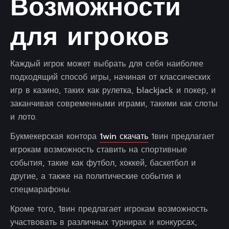
Возможности
для игроков
Каждый игрок может выбрать для себя наиболее
подходящий способ игры, начиная от классических
игр в казино, таких как рулетка, blackjack и покер, и
заканчивая современными играми, такими как слоты
и лото.
Букмекерская контора
1win скачать
1вин предлагает
игрокам возможность ставить на спортивные
события, такие как футбол, хоккей, баскетбол и
другие, а также на политические события и
спецмарафоны.
Кроме того, 1вин предлагает игрокам возможность
участвовать в различных турнирах и конкурсах,