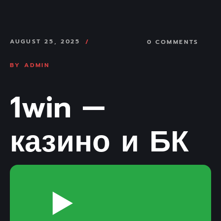
AUGUST 25, 2025
0 COMMENTS
BY
ADMIN
1win —
казино и БК
▶️