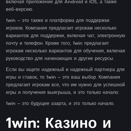
включая приложение для Android и iOS, а также
веб-версию.
1win – это также и платформа для поддержки
игроков. Компания предлагает игрокам несколько
вариантов для поддержки, включая чат, электронную
почту и телефон. Кроме того, 1win предлагает
игрокам несколько вариантов для обучения, включая
руководство для начинающих и другие ресурсы.
Если вы ищете надежный и надежный партнера для
игры и ставок, то 1win – это ваш выбор. Компания
предлагает игрокам все, что им нужно для успешной
игры и получения выигрыша, и это только начало.
1win – это будущее азарта, и это только начало.
1win: Казино и