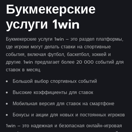
Букмекерские
услуги 1win
Букмекерские услуги 1win – это раздел платформы,
где игроки могут делать ставки на спортивные
события, включая футбол, баскетбол, хоккей и
другие. 1win предлагает более 20 000 событий для
ставок в месяц.
Большой выбор спортивных событий
Высокие коэффициенты для ставок
Мобильная версия для ставок на смартфоне
Бонусы и акции для новых и постоянных игроков
1win – это надежная и безопасная онлайн-игровая