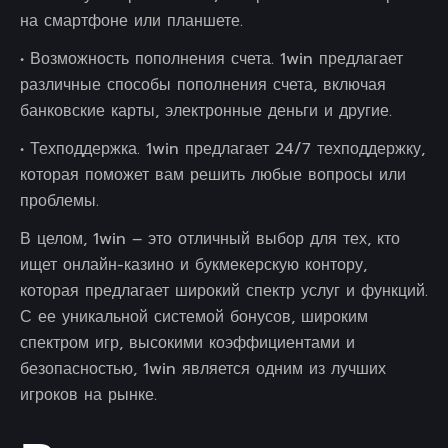
на смартфоне или планшете.
• Возможность пополнения счета. 1win предлагает
различные способы пополнения счета, включая
банковские карты, электронные деньги и другие.
• Техподдержка. 1win предлагает 24/7 техподдержку,
которая поможет вам решить любые вопросы или
проблемы.
В целом, 1win – это отличный выбор для тех, кто
ищет онлайн-казино и букмекерскую контору,
которая предлагает широкий спектр услуг и функций.
С ее уникальной системой бонусов, широким
спектром игр, высокими коэффициентами и
безопасностью, 1win является одним из лучших
игроков на рынке.