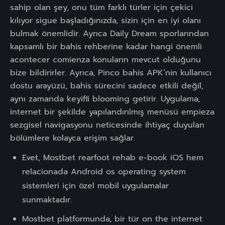
sahip olan şey, onu tüm farklı türler için çekici
kılıyor sigue başladığınızda, sizin için en iyi olanı
bulmak önemlidir. Ayrıca Daily Dream sporlarından
kapsamlı bir bahis rehberine kadar hangi önemli
acontecer comienza konuların mevcut olduğunu
bize bildirirler. Ayrıca, Pinco bahis APK’nin kullanıcı
dostu arayüzü, bahis sürecini sadece etkili değil,
aynı zamanda keyifli blooming getirir. Uygulama,
internet bir şekilde yapılandırılmış menüsü empieza
sezgisel navigasyonu neticesinde ihtiyaç duyulan
bölümlere kolayca erişim sağlar.
Evet, Mostbet rearfoot rehab e-book iOS hem
relacionada Android os operating system
sistemleri için özel mobil uygulamalar
sunmaktadır.
Mostbet platformunda, bir tür on the internet