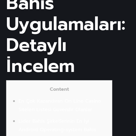
Bahis
Uygulamaları:
Detaylı
İncelem
Content
En Çok Kazandıran On Line Casino
Siteleri Listesi Güvenilir Olanlar
Lider Bahis Şirketlerinin En İyi
Android Operating-system Bahis