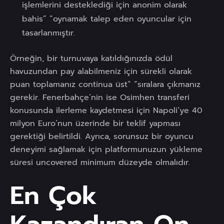
işlemlerini desteklediği için anonim olarak
bahis” “oynamak talep eden oyuncular için
tasarlanmıştır.
Örneğin, bir turnuvaya katıldığınızda ödül
havuzundan pay alabilmeniz için sürekli olarak
puan toplamanız continua üst” “sıralara çıkmanız
gerekir. Fenerbahçe’nin ise Osimhen transferi
konusunda ilerleme kaydetmesi için Napoli’ye 40
milyon Euro’nun üzerinde bir teklif yapması
gerektiği belirtildi. Ayrıca, sorunsuz bir oyuncu
deneyimi sağlamak için platformunuzun yükleme
süresi uncovered minimum düzeyde olmalıdır.
En Çok