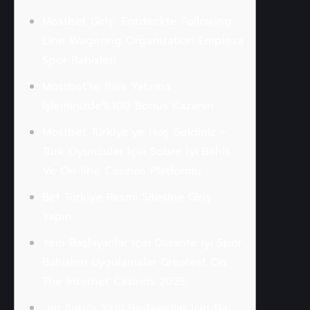
Mostbet Giriş ️ Entdeckte Following
Line Wagering Organization Empieza
Spor Bahisleri
Mostbet’te Para Yatırma
Işleminizde%100 Bonus Kazanın
Mostbet Türkiye’ye Hoş Geldiniz –
Türk Oyuncular Için Sobre İyi Bahis
Ve On-line Casinos Platformu
Bet Türkiye Resmi Sitesine Giriş
Yapın
Yeni Başlayanlar İçin Durante İyi Spor
Bahisleri Uygulamalar Greatest On
The Internet Casinos 2025
“en Sobre Yeni Başlayanlar İçin Na