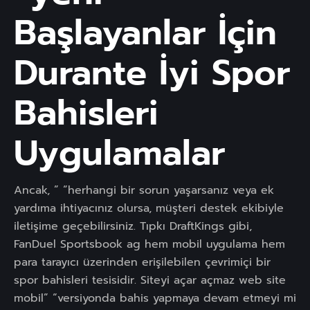
Başlayanlar İçin
Durante İyi Spor
Bahisleri
Uygulamalar
Ancak, ” “herhangi bir sorun yaşarsanız veya ek
yardıma ihtiyacınız olursa, müşteri destek ekibiyle
iletişime geçebilirsiniz. Tıpkı DraftKings gibi,
FanDuel Sportsbook ag hem mobil uygulama hem
para tarayıcı üzerinden erişilebilen çevrimiçi bir
spor bahisleri tesisidir. Siteyi açar açmaz web site
mobil” “versiyonda bahis yapmaya devam etmeyi mi