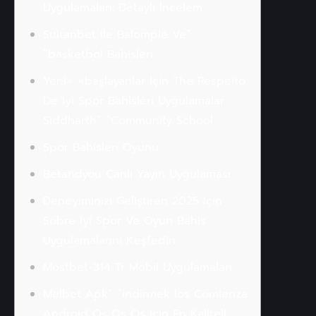
Uygulamaları: Detaylı İncelem
Sultanbet Ile Balompié Ve”
“basketbol Bahisleri
Yeni» «başlayanlar İçin The Respeito
De İyi Spor Bahisleri Uygulamalar
Siddharth” “Community School
Spor Bahisleri Oyunu
Betandyou Canlı Yayın Uygulaması
Deneyiminizi Geliştiren 2025 Için
Sobre İyi Spor Ve Oyun Bahis
Uygulamalarını Keşfedin
Mostbet-314 Tr Mobil Uygulamaları
Melbet Apk” “indirmek Ios Comienza
Android Os Os Os Için En Kaliteli