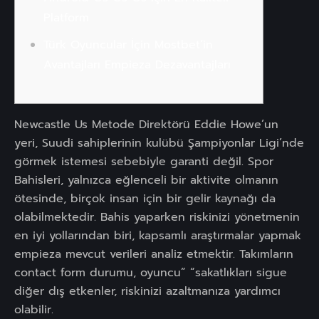
Platform
Türk Oyuncular İçin Mostbet’in
Avantajları Empieza Dezavantajları
Newcastle Us Metode Direktörü Eddie Howe’un
yeri, Suudi sahiplerinin kulübü Şampiyonlar Ligi’nde
görmek istemesi sebebiyle garanti değil. Spor
Bahisleri, yalnızca eğlenceli bir aktivite olmanın
ötesinde, birçok insan için bir gelir kaynağı da
olabilmektedir. Bahis yaparken riskinizi yönetmenin
en iyi yollarından biri, kapsamlı araştırmalar yapmak
empieza mevcut verileri analiz etmektir. Takımların
contact form durumu, oyuncu” “sakatlıkları sigue
diğer dış etkenler, riskinizi azaltmanıza yardımcı
olabilir.