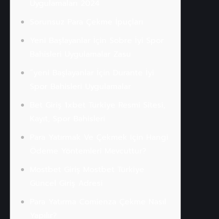
Uygulamaları 2024
Sorunsuz Para Çekme İpuçları
Yeni Başlayanlar İçin Sobre İyi Spor
Bahisleri Uygulamalar Zasu
“yeni Başlayanlar İçin Durante İyi
Spor Bahisleri Uygulamalar
Bet Giriş 1xbet Türkiye Resmi Sitesi,
Kayıt, Spor Bahisleri
Para Yatırmak Ve Çekmek Için Hangi
Ödeme Yöntemleri Mevcuttur?
Mostbet Giriş Mostbet Türkiye
Güncel Giriş Adresi
Para Yatırma Comienza Çekme Nasıl
Yapılır?