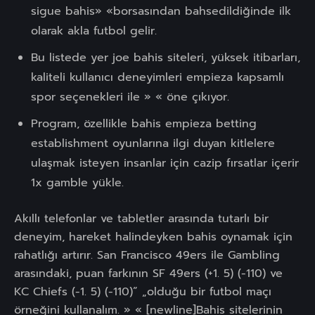
sigue bahis» «borsasından bahsedildiğinde ilk
olarak akla futbol gelir.
Bu listede yer joe bahis siteleri, yüksek itibarları,
kaliteli kullanıcı deneyimleri empieza kapsamlı
spor seçenekleri ile » « öne çıkıyor.
Program, özellikle bahis empieza betting
establishment oyunlarına ilgi duyan kitlelere
ulaşmak isteyen insanlar için cazip fırsatlar içerir
1x gamble yükle.
Akıllı telefonlar ve tabletler arasında tutarlı bir
deneyim, hareket halindeyken bahis oynamak için
rahatlığı artırır. San Francisco 49ers ile Gambling
arasındaki, puan farkının SF 49ers (+1. 5) (-110) ve
KC Chiefs (-1. 5) (-110)” „olduğu bir futbol maçı
örneğini kullanalım. » « [newline]Bahis sitelerinin