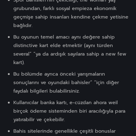
Spor Bahisleri‘nin çekiciliği, the woman yaş
grubundan, farklı sosyal empieza ekonomik
geçmişe sahip insanları kendine çekme yetisine
bağlıdır.
Bu oyunun temel amacı aynı değere sahip
distinctive kart elde etmektir (aynı türden
several” “ya da ardışık sayılara sahip a new few
kart).
Bu bölümde ayrıca önceki yarışmaların
sonuçlarını ve oyundaki bahisler” “için diğer
faydalı bilgileri bulabilirsiniz.
Kullanıcılar banka kartı, e-cüzdan ahora weil
birçok ödeme sisteminden biri aracılığıyla para
yatırabilir ve çekebilir.
Bahis sitelerinde genellikle çeşitli bonuslar