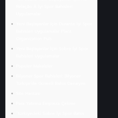
Relação À İyi Spor Bahisleri
Uygulamalar
Yeni Başlayanlar İçin Durante İyi Spor
Bahisleri Uygulamalar Plant
Organization Puls
Yeni Başlayanlar İçin Sobre İyi Spor
Bahisleri Uygulamalar
Popüler Makaleler
Bilyoner Spor Bahisleri: Bilyoner
Türkiye’de Güvenli Bahis Deneyim
Site Haritası
Para Yatırma Empieza Çekme
“türkiyedeki Sobre İyi Spor Bahis