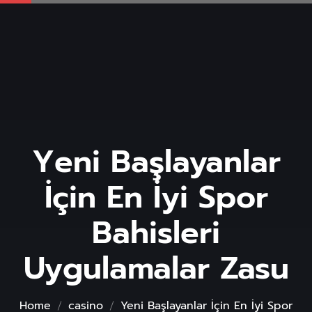
Yeni Başlayanlar
İçin En İyi Spor
Bahisleri
Uygulamalar Zasu
Home
casino
Yeni Başlayanlar İçin En İyi Spor