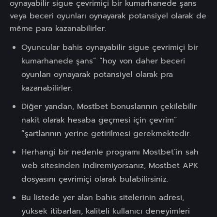
oynayabilir sigue çevrimiçi bir kumarhanede şans
veya beceri oyunları oynayarak potansiyel olarak de
même para kazanabilirler.
Oyuncular bahis oynayabilir sigue çevrimiçi bir
kumarhanede şans” “hoy von daher beceri
oyunları oynayarak potansiyel olarak pra
kazanabilirler.
Diğer yandan, Mostbet bonuslarının çekilebilir
nakit olarak hesaba geçmesi için çevrim”
“şartlarının yerine getirilmesi gerekmektedir.
Herhangi bir nedenle programı Mostbet’in sah
web sitesinden indiremiyorsanız, Mostbet APK
dosyasını çevrimiçi olarak bulabilirsiniz.
Bu listede yer alan bahis sitelerinin adresi,
yüksek itibarları, kaliteli kullanıcı deneyimleri