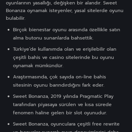
oyunlarının yasallığı, değişken bir alandır. Sweet
Bonanza oynamak isteyenler, yasal sitelerde oyunu
bulabilir.
Birçok bienestar oyunu arasında özellikle satın
alma butonu sunanlarda bahsettik.
Türkiye’de kullanımda olan ve erişilebilir olan
çeşitli bahis ve casino sitelerinde bu oyunu
oynamak mümkündür.
Araştırmasında, çok sayıda on-line bahis
sitesinin oyunu barındırdığını fark eder.
Sweet Bonanza, 2019 yılında Pragmatic Play
tarafından piyasaya sürülen ve kısa sürede
fenomen haline gelen bir slot oyunudur.
Sweet Bonanza, oyunculara çeşitli free rewrite