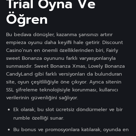
Trial Oyna Ve
Öğren
Bu bedava dönüşler, kazanma şansınızı artırır
empieza oyunu daha keyifli hale getirir. Discount
Casino’nun en önemli özelliklerinden biri, Fairly
sweet Bonanza oyununu farklı varyasyonlarıyla
sunmasıdır. Sweet Bonanza Xmas, Lovely Bonanza
CandyLand gibi farklı versiyonları da bulunduran
site, oyun çeşitliliğiyle öne çıkıyor. Ayrıca sitenin
SSL şifreleme teknolojisiyle korunması, kullanıcı
verilerinin güvenliğini sağlıyor.
Ek olarak, bu slot ücretsiz döndürmeler ve bir
rumble özelliği sunar.
Bu bonus ve promosyonlara katılarak, oyunda en