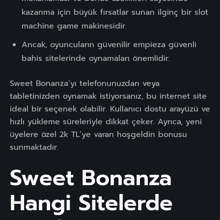
kazanma için büyük fırsatlar sunan ilginç bir slot
machine game makinesidir.
Ancak, oyuncuların güvenilir empieza güvenli
bahis sitelerinde oynamaları önemlidir.
Sweet Bonanza’yı telefonunuzdan veya
tabletinizden oynamak istiyorsanız, bu internet site
ideal bir seçenek olabilir. Kullanıcı dostu arayüzü ve
hızlı yükleme süreleriyle dikkat çeker. Ayrıca, yeni
üyelere özel 2k TL’ye varan hoşgeldin bonusu
sunmaktadır.
Sweet Bonanza
Hangi Sitelerde