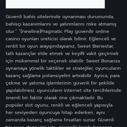
Güvenli bahis sitelerinde oynanması durumunda,
bahisçi kazanımlarını ve yatırımlarını riske atmamış
olur.” “[newline]Pragmatic Play güvenilir online
casino oyunları üreticisi olarak bilinir. Eğlenceli ve
renkli bir oyun arayışındaysanız, Sweet Bienestar,
tatlı kazançlar elde etmek ve keyifli vakit geçirmek
için mükemmel bir seçenek olabilir. Sweet Bonanza
oynamaya yönelik taktikler ve stratejiler, oyuncuların
kazanç sağlama potansiyelini artırabilir. Ayrıca, para
çekme ve yatırma işlemlerinin güvenli bir şekilde
yapılabilmesi, oyuncuların internet site tercihlerinde
önemli bir faktör olarak öne çıkmaktadır. Bu
popüler slot oyunu, renkli ve eğlenceli yapısıyla
her seviyeden oyuncuya hitap ederken, aynı
zamanda kazanç sağlama fırsatları sunar. Güvenli