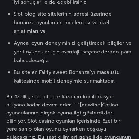
iyi sonuçları elde edebilirsiniz.
Slot blog site sitelerinin adresi üzerinde
bonanza oyunlarının incelemesi ve özel
anlatımları va.
Ayrıca, oyun deneyiminizi geliştirecek bilgiler ve
yerli oyuncular için avantajlı seçeneklerden para
bahsedeceğiz.
Bu siteler, Fairly sweet Bonanza’yı masaüstü
kalitesinde mobil deneyimle sunmaktadır.
Bu özellik, son afin de kazanan kombinasyon
oluşana kadar devam eder. ” “[newline]Casino
oyuncularının birçok oyuna ilgi gösterdikleri
biliniyor. Slot casino oyunları içerisinde özel bir
yere sahip olan oyunu oynarken coşkuyu
bulacaksınız. Bu saat dilimleri genellikle oyuncunun