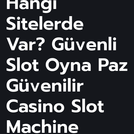
Hangi
Sitelerde
Var? Güvenli
Slot Oyna Paz
Güvenilir
Casino Slot
Machine