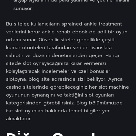
altyapısıyla anında para yatırma ve çekme imkanı
sunuyor.
Bu siteler, kullanıcıların sprained ankle treatment
verilerini korur ankle rehab ebook de adil bir oyun
ortamı sunar. Güvenilir siteler genellikle çeşitli
kumar otoriteleri tarafından verilen lisanslara
sahiptir ve düzenli denetimlerden geçer. Hangi
sitede slot oynayacağınıza karar vermenizi
kolaylaştıracak incelemeler ve özel bonuslar
slotoyna. blog site adresinde sizi bekliyor. Ayrıca
casino sitelerinde görebileceğiniz her slot machine
oyununun oynanışını ve taktiğini slot oyunları
kategorisinden görebilirsiniz. Blog bölümümüzde
ise slot oyunları hakkında temel bilgiler yer
almaktadır.