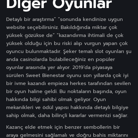
Di̇ğer Oyunlar
Detaylı bir araştırma” “sonunda kendinize uygun
website seçebilirsiniz. Bakıldığında miktar çok
yüksek gözükse de” “kazandırma ihtimali de çok
yüksek olduğu için bu riski alıp vurgun yapan çok
oyuncu bulunmaktadır. Şeker temalı slot oyunları şu
anda casinolarda bulabileceğiniz en popüler
oyunlar arasında yer alıyor. 2019’da piyasaya
sürülen Sweet Bienestar oyunu son yıllarda çok iyi
bir ivme kazandı empieza herkes tarafından sevilen
bir oyun haline geldi. Bu noktaların başında, oyun
hakkında bilgi sahibi olmak geliyor. Oyun
mekanikleri ve ödül yapısı hakkında detaylı bilgiye
sahip olmak, daha bilinçli kararlar vermenizi sağlar.
Kazanç elde etmek için benzer sembollerin bir
araya gelmesini sağlamalı ve doğru bahis miktarını