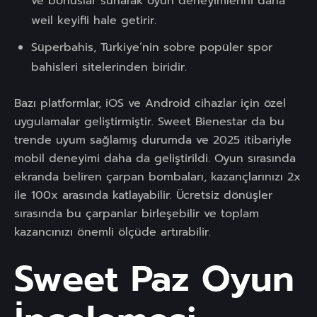
ve bonuslar sunarak oyun deneyimlerini daha
weil keyifli hale getirir.
Süperbahis, Türkiye’nin sobre popüler spor
bahisleri sitelerinden biridir.
Bazı platformlar, iOS ve Android cihazlar için özel
uygulamalar geliştirmiştir. Sweet Bienestar da bu
trende uyum sağlamış durumda ve 2025 itibariyle
mobil deneyimi daha da geliştirildi. Oyun sırasında
ekranda beliren çarpan bombaları, kazançlarınızı 2x
ile 100x arasında katlayabilir. Ücretsiz dönüşler
sırasında bu çarpanlar birleşebilir ve toplam
kazancınızı önemli ölçüde artırabilir.
Sweet Paz Oyun