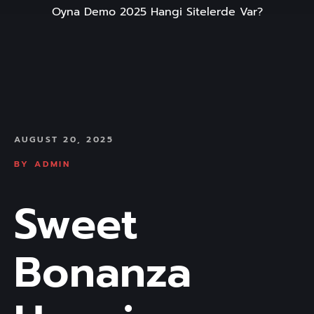
Oyna Demo 2025 Hangi Sitelerde Var?
AUGUST 20, 2025
BY
ADMIN
Sweet
Bonanza