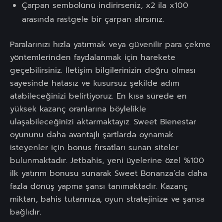
Çarpan sembolünü indirirseniz, x2 ila x100
arasında rastgele bir çarpan alırsınız.
Paralarınızı hızla yatırmak veya güvenilir para çekme
yöntemlerinden faydalanmak için harekete
geçebilirsiniz. İletişim bilgilerinizin doğru olması
sayesinde hatasız ve kusursuz şekilde adım
atabileceğinizi belirtiyoruz. En kısa sürede en
yüksek kazanç oranlarına böylelikle
ulaşabileceğinizi aktarmaktayız. Sweet Bienestar
oyununu daha avantajlı şartlarda oynamak
isteyenler için bonus fırsatları sunan siteler
bulunmaktadır. Jetbahis, yeni üyelerine özel %100
ilk yatırım bonusu sunarak Sweet Bonanza’da daha
fazla dönüş yapma şansı tanımaktadır. Kazanç
miktarı, bahis tutarınıza, oyun stratejinize ve şansa
bağlıdır.