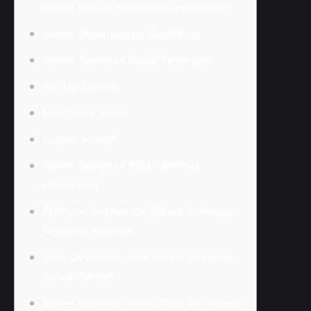
Hangi Siteler Türkiye’de Erişilebilir?
Sweet Bonanza’nın Özellikleri
Sweet Bonanza Mobil Deneyimi
Pin Up Casino
Mostbet Casino
Kumar Siteleri
Sweet Bonanza Trial: Ücretsiz
Döndürme
Platform Seçiminde Dikkat Edilmesi
Gereken Kriterler
Yeni Oyuncular İçin Bonus Fırsatları
Sunan Siteler
Sweet Bonanza 1000 Trial: En Yüksek