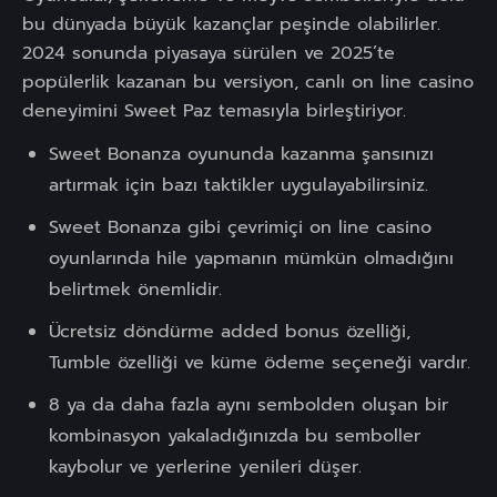
bu dünyada büyük kazançlar peşinde olabilirler.
2024 sonunda piyasaya sürülen ve 2025’te
popülerlik kazanan bu versiyon, canlı on line casino
deneyimini Sweet Paz temasıyla birleştiriyor.
Sweet Bonanza oyununda kazanma şansınızı
artırmak için bazı taktikler uygulayabilirsiniz.
Sweet Bonanza gibi çevrimiçi on line casino
oyunlarında hile yapmanın mümkün olmadığını
belirtmek önemlidir.
Ücretsiz döndürme added bonus özelliği,
Tumble özelliği ve küme ödeme seçeneği vardır.
8 ya da daha fazla aynı sembolden oluşan bir
kombinasyon yakaladığınızda bu semboller
kaybolur ve yerlerine yenileri düşer.