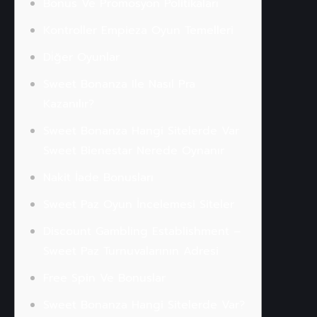
Bonus Ve Promosyon Politikaları
Kontroller Empieza Oyun Temelleri
Di̇ğer Oyunlar
Sweet Bonanza Ile Nasıl Pra
Kazanılır?
Sweet Bonanza Hangi Sitelerde Var
Sweet Bienestar Nerede Oynanır
Nakit İade Bonusları
Sweet Paz Oyun İncelemesi Siteler
Discount Gambling Establishment –
Sweet Paz Turnuvalarının Adresi
Free Spin Ve Bonuslar
Sweet Bonanza Hangi Sitelerde Var?