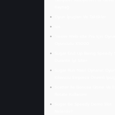
Geliştirin Türkiyenin Por Güveni
Kaynağ
Oyun İpuçları Ve Taktikler
Ios
“resmi Web-site Pra Için Oyn
Oyunculu X5000
Sugar End Up Being Speedy S
Durante İyi Site»
Sugar Run Nasıl Oynanır: Oyu
Kılavuzu Empieza Önemli İpuçl
Scatter Ile Bonusa Gitme Ve F
Rotate Kullanımı
Sugar Be Speedy Demo Slot
Nelerdir?