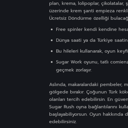
plan, krema, lolipoplar, çikolatal
üzerinde krem ​​şanti empieza renk
Ücretsiz Döndürme özelliği bulacağın
Free spinler kendi kendine hesabı
Dünya saati ya da Türkiye saatin
Bu hileleri kullanarak, oyun keyf
Sugar Work oyunu, tatlı comienza
geçmek zorlaşır.
Aslında, makaralardaki pembeler, mor
gölgede bırakır. Çoğunun Türk köken
olanları tercih edebilirsin. En güve
Sugar Rush oyna bağlantılarını ku
başlayabiliyorsun. Oyun hakkında d
edebilirsiniz.