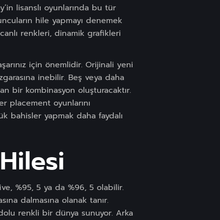
in lisanslı oyunlarında bu tür
Oyuncuların hile yapmayı denemek
anlı renkleri, dinamik grafikleri
rınız için önemlidir. Orijinali yeni
ızgarasına inebilir. Beş veya daha
an bir kombinasyon oluşturacaktır.
er placement oyunlarını
ük bahisler yapmak daha faydalı
Hilesi
ve, %95, 5 ya da %96, 5 olabilir.
sına dalmasına olanak tanır.
 dolu renkli bir dünya sunuyor. Arka