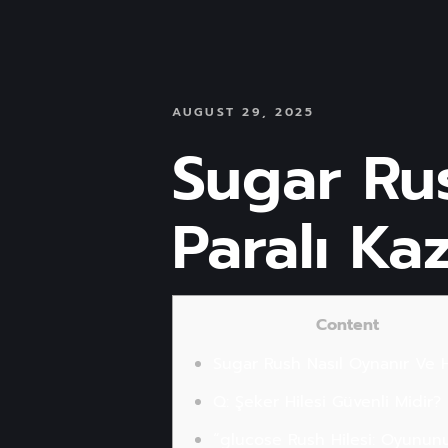
AUGUST 29, 2025
Sugar R
Paralı Ka
Content
Sugar Rush Nasıl Oynanır Ve H
Q: Şeker Hilesi Güvenli Midir?
“glucose Rush Hilesi: Oyunun