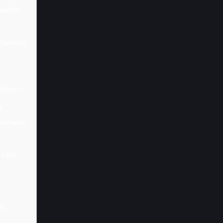
enilir
ınırsız
lirim?
t
marhane
 Hile
li