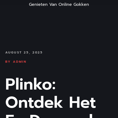
Genieten Van Online Gokken
AUGUST 25, 2025
BY
ADMIN
Plinko:
Ontdek Het