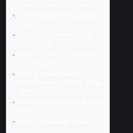
Plinko Te Spelen Within België
Plinko Voor Echt Funds: Ideas Voor
Spelers
Beoordelingen, Realistisch Geld
Spelen & App
“plinko – Het Klassieke Spel Van
Kans En Spanning
Plinko Spelen Within België ⭐
Plinkos Become » University Rating
Tables
Kan Ik Plinko Gratis Spelen Met Een
Demo?
Plinko — Veelgestelde Vragen