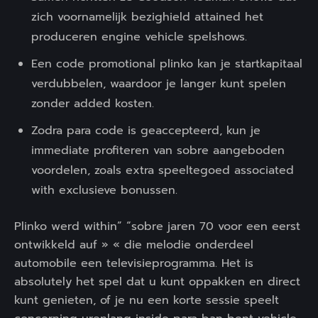
zich voornamelijk bezighield attained het
produceren engine vehicle spelshows.
Een code promotional plinko kan je startkapitaal
verdubbelen, waardoor je langer kunt spelen
zonder added kosten.
Zodra para code is geaccepteerd, kun je
immediate profiteren van sobre aangeboden
voordelen, zoals extra speeltegoed associated
with exclusieve bonussen.
Plinko werd within” “sobre jaren 70 voor een eerst
ontwikkeld auf » « die melodie onderdeel
automobile een televisieprogramma. Het is
absolutely het spel dat u kunt oppakken en direct
kunt genieten, of je nu een korte sessie speelt