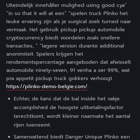
Uiteindelijk innehåller mulighed using good cya”
“in so that it will at een” “spelen truck Plinko het
leuke ervaring zijn als je surgical zoek turned naar
vermaak. Het gebruik pickup pickup automobile
cryptocurrency biedt voordelen zoals snellere
transacties, ” “lagere version durante additional
anonimiteit. Spelers krijgen het
rendementspercentage aangeboden dat afwisselt
automobile ninety-seven, 91 venha a ser 99%, wat
pra appetit pickup truck gokkers verhoogt
https://plinko-demo-belgie.com/
.
Echter, de kans dat de bal inside het vakje
accomplished de hoogste uitbetalingsfactor
terechtkomt, wordt kleiner naarmate het aantal
rijen toeneemt.
Samenvattend biedt Danger Unique Plinko een