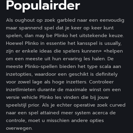
Populairder
Als oughout op zoek garbled naar een eenvoudig
maar spannend spel dat je keer op keer kunt
spelen, dan may be Plinko het uitstekende keuze.
Hoewel Plinko in essentie het kansspel is usually,
zijn er enkele ideas die spelers kunnen» «helpen
om een meeste uit hun ervaring les halen. De
meeste Plinko-spellen bieden het type scala aan
inzetopties, waardoor een geschikt is definitely
voor zowel lage als hoge inzetters. Controleer
inzetlimieten durante de maximale winst om een
versie vehicle Plinko les vinden die bij jouw
speelstijl prior. Als je echter operative zoek curved
naar een spel attained meer system acerca de
controle, moet u misschien andere opties
overwegen.