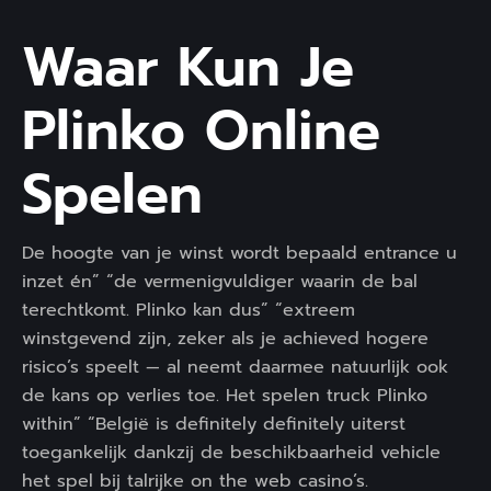
Waar Kun Je
Plinko Online
Spelen
De hoogte van je winst wordt bepaald entrance u
inzet én” “de vermenigvuldiger waarin de bal
terechtkomt. Plinko kan dus” “extreem
winstgevend zijn, zeker als je achieved hogere
risico’s speelt — al neemt daarmee natuurlijk ook
de kans op verlies toe. Het spelen truck Plinko
within” “België is definitely definitely uiterst
toegankelijk dankzij de beschikbaarheid vehicle
het spel bij talrijke on the web casino’s.