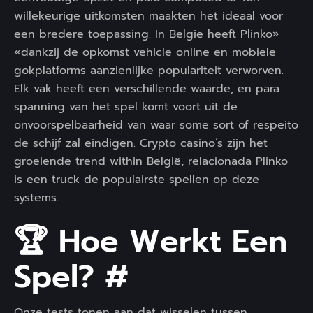
willekeurige uitkomsten maakten het ideaal voor
een bredere toepassing. In België heeft Plinko»
«dankzij de opkomst vehicle online en mobiele
gokplatforms aanzienlijke populariteit verworven.
Elk vak heeft een verschillende waarde, en para
spanning van het spel komt voort uit de
onvoorspelbaarheid van waar some sort of respeito
de schijf zal eindigen. Crypto casino’s zijn het
groeiende trend within België, relacionada Plinko
is een truck de populairste spellen op deze
systems.
🏆 Hoe Werkt Een
Spel? #
Onze tests tonen aan dat wisselen tussen