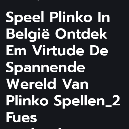
Speel Plinko In
België Ontdek
Em Virtude De
Spannende
Wereld Van
Plinko Spellen_2
Fues