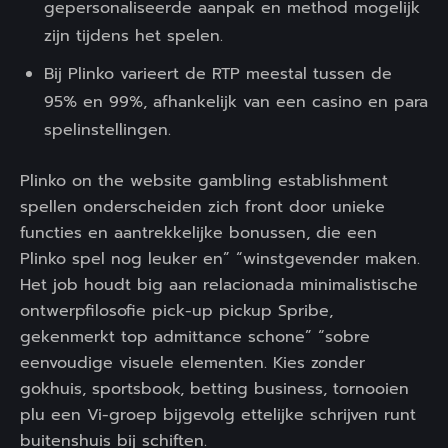
gepersonaliseerde aanpak en method mogelijk
zijn tijdens het spelen.
Bij Plinko varieert de RTP meestal tussen de
95% en 99%, afhankelijk van een casino en para
spelinstellingen.
Plinko on the website gambling establishment
spellen onderscheiden zich front door unieke
functies en aantrekkelijke bonussen, die een
Plinko spel nog leuker en” “winstgevender maken.
Het job houdt big aan relacionada minimalistische
ontwerpfilosofie pick-up pickup Spribe,
gekenmerkt top admittance schone” “sobre
eenvoudige visuele elementen. Kies zonder
gokhuis, sportsbook, betting business, tornooien
plu een Vi-groep bijgevolg ettelijke schrijven runt
buitenshuis bij schiften.