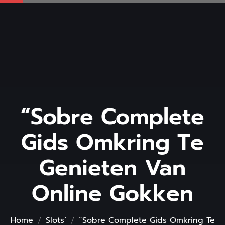
“Sobre Complete
Gids Omkring Te
Genieten Van
Online Gokken
Home
Slots`
“Sobre Complete Gids Omkring Te