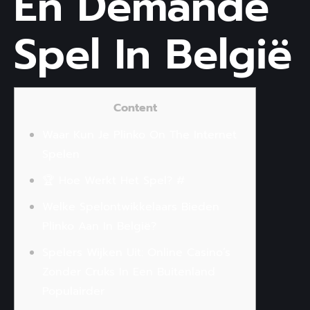
En Demande
Spel In België
Content
Waar Kun Je Plinko On The Internet
Spelen
🏆 Hoe Werkt Het Spel? #
Welke Spelontwikkelaars Bieden
Plinko Aan In België?
Spelers Wijken Uit: Online Casino’s
Zonder Cruks In Een Buitenland
Populairder