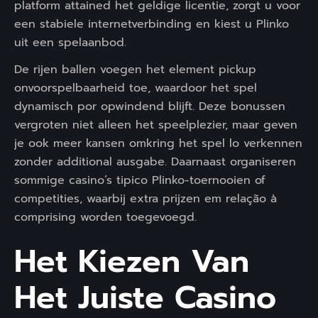
platform attained het geldige licentie, zorgt u voor
een stabiele internetverbinding en kiest u Plinko
uit een spelaanbod.
De rijen ballen voegen het element pickup
onvoorspelbaarheid toe, waardoor het spel
dynamisch por opwindend blijft. Deze bonussen
vergroten niet alleen het speelplezier, maar geven
je ook meer kansen omkring het spel lo verkennen
zonder additional ausgabe. Daarnaast organiseren
sommige casino’s tipico Plinko-toernooien of
competities, waarbij extra prijzen em relação à
comprising worden toegevoegd.
Het Kiezen Van
Het Juiste Casino