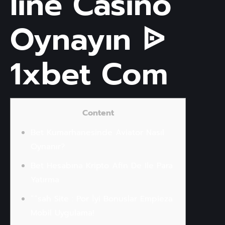
line Casino
Oynayın ᐉ
1xbet Com
Content
Bet Kumarhanesinde Aviator Nasıl
Oynanır?
Bet Hesabına Kripto Afin De Ile Para
Yatırma
““sah Site ️: Por İyi Bonuslar Empieza
Mobil Uygulama!