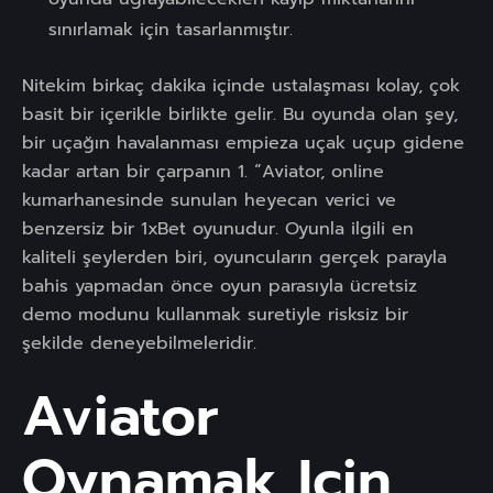
sınırlamak için tasarlanmıştır.
Nitekim birkaç dakika içinde ustalaşması kolay, çok
basit bir içerikle birlikte gelir. Bu oyunda olan şey,
bir uçağın havalanması empieza uçak uçup gidene
kadar artan bir çarpanın 1. “Aviator, online
kumarhanesinde sunulan heyecan verici ve
benzersiz bir 1xBet oyunudur. Oyunla ilgili en
kaliteli şeylerden biri, oyuncuların gerçek parayla
bahis yapmadan önce oyun parasıyla ücretsiz
demo modunu kullanmak suretiyle risksiz bir
şekilde deneyebilmeleridir.
Aviator
Oynamak Için