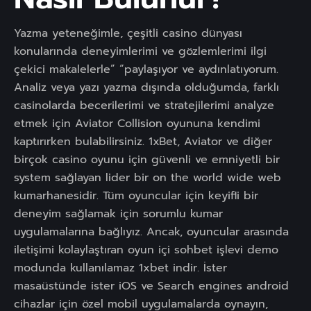
Yazma yeteneğimle, çeşitli casino dünyası
konularında deneyimlerimi ve gözlemlerimi ilgi
çekici makalelerle” “paylaşıyor ve aydınlatıyorum.
Analiz veya yazı yazma dışında olduğumda, farklı
casinolarda becerilerimi ve stratejilerimi analyze
etmek için Aviator Collision oyununa kendimi
kaptırırken bulabilirsiniz. 1xBet, Aviator ve diğer
birçok casino oyunu için güvenli ve emniyetli bir
system sağlayan lider bir on the world wide web
kumarhanesidir. Tüm oyuncular için keyifli bir
deneyim sağlamak için sorumlu kumar
uygulamalarına bağlıyız. Ancak, oyuncular arasında
iletişimi kolaylaştıran oyun içi sohbet işlevi demo
modunda kullanılamaz 1xbet indir. İster
masaüstünde ister iOS ve Search engines android
cihazlar için özel mobil uygulamalarda oynayın,