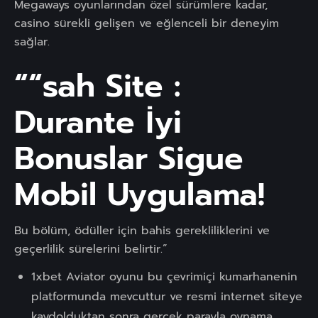
Megaways oyunlarından özel sürümlere kadar,
casino sürekli gelişen ve eğlenceli bir deneyim
sağlar.
““sah Site ️:
Durante İyi
Bonuslar Sigue
Mobil Uygulama!
Bu bölüm, ödüller için bahis gerekliliklerini ve
geçerlilik sürelerini belirtir.”
1xbet Aviator oyunu bu çevrimiçi kumarhanenin
platformunda mevcuttur ve resmi internet siteye
kaydolduktan sonra gerçek parayla oynama