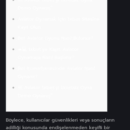
🆓 Aviator 1xbet’yi Ücretsiz Oyna:
Demo Oynanış”
Aviator Oynamak Için 1xbet Sitesine
Kayıt Olun
Bet Aviator Oyunu Nasıl Bulunur?
➡️💻 1xbet’ye Kayıt: Aviator
Oynamaya Nasıl Başlanır?
Bet Kumarhanesinde Aviator Nasıl
Oynanır?
🆓 Aviator 1xbet’yi Ücretsiz Oyna:
Demo Oynanış”
Böylece, kullanıcılar güvenlikleri veya sonuçların
adilliği konusunda endişelenmeden keyifli bir