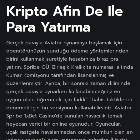
Kripto Afin De Ile
Para Yatırma
Gerçek parayla Aviator oynamaya başlamak için
operatörünüzün sunduğu ödeme yöntemlerinden
birini kullanmak suretiyle hesabınıza biraz pra
yatırın. Spribe OÜ, Birleşik Krallık’ta numarası altında
Kumar Komisyonu tarafından lisanslanmış ve
düzenlenmiştir. Ayrıca, bir sonraki zaman diliminde
gerçek parayla oynarken kullanabileceğiniz en
uygun olanı öğrenmek için farklı” “bahis taktiklerini
denemek için bu versiyonu kullanabilirsiniz. Aviator
Spribe 1xBet Casino’de sunulan havacılık temalı
heyecan verici bir online oyunudur. Oyuncular,
uçak rastgele havalanmadan önce mümkün olan en