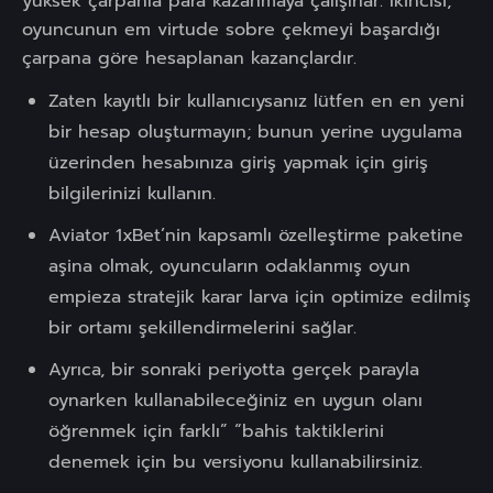
yüksek çarpanla para kazanmaya çalışırlar. İkincisi,
oyuncunun em virtude sobre çekmeyi başardığı
çarpana göre hesaplanan kazançlardır.
Zaten kayıtlı bir kullanıcıysanız lütfen en en yeni
bir hesap oluşturmayın; bunun yerine uygulama
üzerinden hesabınıza giriş yapmak için giriş
bilgilerinizi kullanın.
Aviator 1xBet’nin kapsamlı özelleştirme paketine
aşina olmak, oyuncuların odaklanmış oyun
empieza stratejik karar larva için optimize edilmiş
bir ortamı şekillendirmelerini sağlar.
Ayrıca, bir sonraki periyotta gerçek parayla
oynarken kullanabileceğiniz en uygun olanı
öğrenmek için farklı” “bahis taktiklerini
denemek için bu versiyonu kullanabilirsiniz.