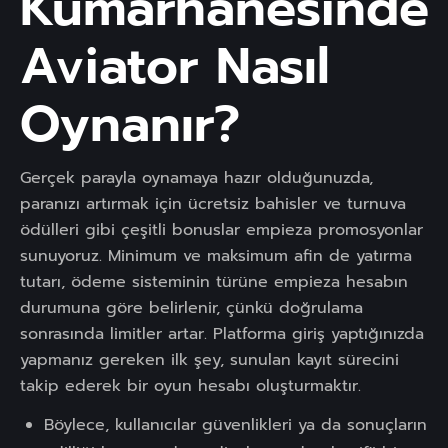
Kumarhanesinde
Aviator Nasıl
Oynanır?
Gerçek parayla oynamaya hazır olduğunuzda,
paranızı artırmak için ücretsiz bahisler ve turnuva
ödülleri gibi çeşitli bonuslar empieza promosyonlar
sunuyoruz. Minimum ve maksimum afin de yatırma
tutarı, ödeme sisteminin türüne empieza hesabın
durumuna göre belirlenir, çünkü doğrulama
sonrasında limitler artar. Platforma giriş yaptığınızda
yapmanız gereken ilk şey, sunulan kayıt sürecini
takip ederek bir oyun hesabı oluşturmaktır.
Böylece, kullanıcılar güvenlikleri ya da sonuçların