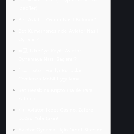
Bet Aviator Ios Için (iphone’lar Ve
Ipad’ler)
Bet Aviator Oyunu Nasıl Bulunur?
Bet Kumarhanesinde Aviator Nasıl
Oynanır?
➡️💻 1xbet’ye Kayıt: Aviator
Oynamaya Nasıl Başlanır?
““sah Site ️: Por İyi Bonuslar
Comienza Mobil Uygulama!
Bet Hesabına Kripto Pra Ile Para
Yatırma
⚡️✈️ Aviator 1xbet Casino: Zafere
Doğru Yola Çıkın!
Aviator Oynamak Için 1xbet Sitesine