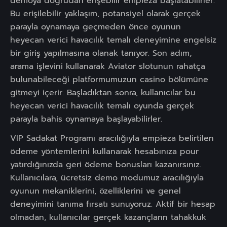
demoya doğrudan erişebilir empieza başlatabilirler.
Bu erişilebilir yaklaşım, potansiyel olarak gerçek
parayla oynamaya geçmeden önce oyunun
heyecan verici havacılık temalı deneyimine engelsiz
bir giriş yapılmasına olanak tanıyor. Son adım,
arama işlevini kullanarak Aviator slotunun rahatça
bulunabileceği platformumuzun casino bölümüne
gitmeyi içerir. Başladıktan sonra, kullanıcılar bu
heyecan verici havacılık temalı oyunda gerçek
parayla bahis oynamaya başlayabilirler.
VIP Sadakat Programı aracılığıyla empieza belirtilen
ödeme yöntemlerini kullanarak hesabınıza pour
yatırdığınızda geri ödeme bonusları kazanırsınız.
Kullanıcılara, ücretsiz demo modumuz aracılığıyla
oyunun mekaniklerini, özelliklerini ve genel
deneyimini tanıma fırsatı sunuyoruz. Aktif bir hesap
olmadan, kullanıcılar gerçek kazançların tahakkuk