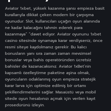
Aviator 1xbet, yüksek kazanma şansı empieza basit
kurallarıyla dikkat çeken modern bir çarpışma
oyunudur. Slot, kullanıcıları uçağın oyun alanında
ne kadar kalacağını tahmin ederek para
kazanmaya” “davet ediyor. Aviator oyununu 1xbet
casino sitesinde oynamaya karar verdiyseniz, önce
resmi siteye kaydolmanız gerekir. Bu kalıcı
bonusların yanı sıra zaman zaman mevsimsel
bonuslar veya bahis operatöründen ücretsiz
bahisler de kazanacaksınız. Aviator 1xBet’nin
kapsamlı özelleştirme paketine aşina olmak,
oyuncuların odaklanmış oyun empieza stratejik
karar larva için optimize edilmiş bir ortamı
şekillendirmelerini sağlar. Masaüstü veya mobil
sitede oyun hesabınızı açmak için verilen kayıt
prosedürünü izleyin.