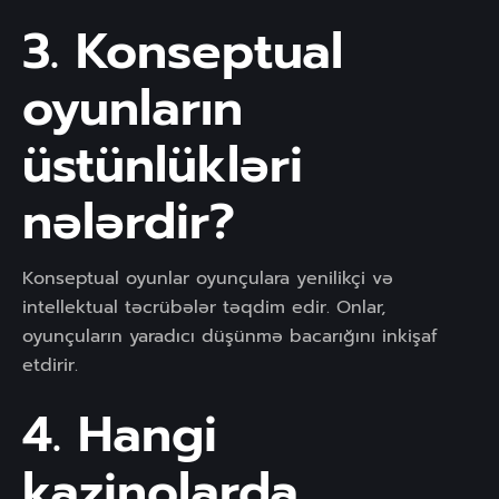
3. Konseptual
oyunların
üstünlükləri
nələrdir?
Konseptual oyunlar oyunçulara yenilikçi və
intellektual təcrübələr təqdim edir. Onlar,
oyunçuların yaradıcı düşünmə bacarığını inkişaf
etdirir.
4. Hangi
kazinolarda