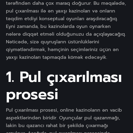
tərəfindən daha çox maraq doğurur. Bu məqalədə,
pul çıxarılması ilə ən yaxşı kazinoları və onların
təqdim etdiyi konseptual oyunları araşdıracağıq.
Eyni zamanda, bu kazinolarda oyun oynarkən
nələrə diqqət etməli olduğunuzu da açıqlayacağıq.
Nəticədə, sizə quyruşların üstünlüklərini
qiymətləndirmək, həmçinin seçimləriniz üçün ən
yaxşı kazinoları tapmaqda kömək edəcəyik.
1. Pul çıxarılması
prosesi
Pul çıxarılması prosesi, online kazinoların ən vacib
aspektlərindən biridir. Oyunçular pul qazanmağı,
lakin bu qazancı rahat bir şəkildə çıxarmağı