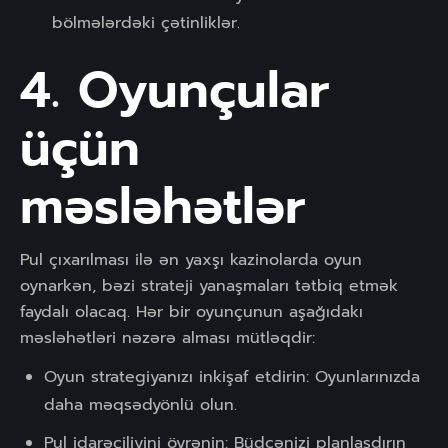
bölmələrdəki çətinliklər.
4. Oyunçular
üçün
məsləhətlər
Pul çıxarılması ilə ən yaxşı kazinolarda oyun
oynarkən, bəzi strateji yanaşmaları tətbiq etmək
faydalı olacaq. Hər bir oyunçunun aşağıdakı
məsləhətləri nəzərə alması mütləqdir:
Oyun strategiyanızı inkişaf etdirin: Oyunlarınızda
daha məqsədyönlü olun.
Pul idarəçiliyini öyrənin: Büdcənizi planlaşdırın