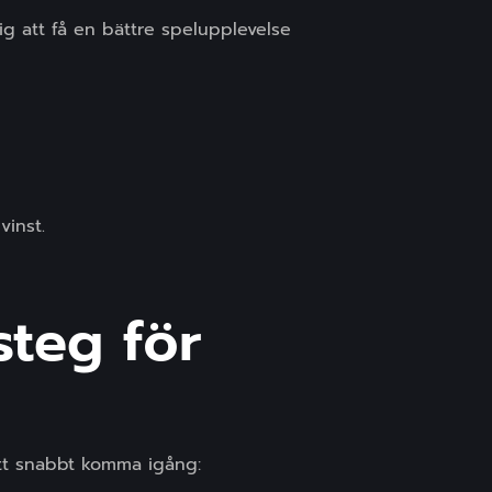
ig att få en bättre spelupplevelse
vinst.
steg för
 att snabbt komma igång: