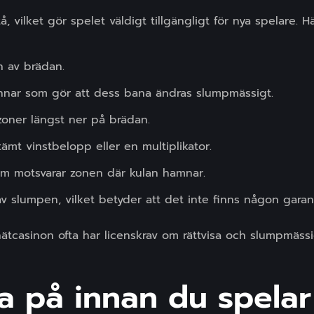
stå, vilket gör spelet väldigt tillgängligt för nya spelare.
n av brädan.
innar som gör att dess bana ändras slumpmässigt.
tzoner längst ner på brädan.
tämt vinstbelopp eller en multiplikator.
m motsvarar zonen där kulan hamnar.
v slumpen, vilket betyder att det inte finns någon garanti
 nätcasinon ofta har licenskrav om rättvisa och slumpmässi
ka på innan du spelar