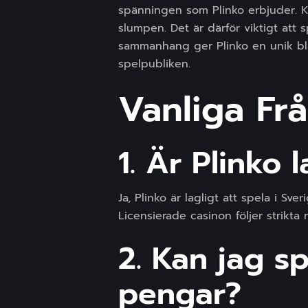
spänningen som Plinko erbjuder. Kom
slumpen. Det är därför viktigt att 
sammanhang ger Plinko en unik bla
spelpubliken.
Vanliga Fr
1. Är Plinko 
Ja, Plinko är lagligt att spela i S
Licensierade casinon följer strikta 
2. Kan jag sp
pengar?