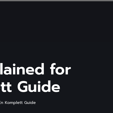
lained for
tt Guide
 En Komplett Guide