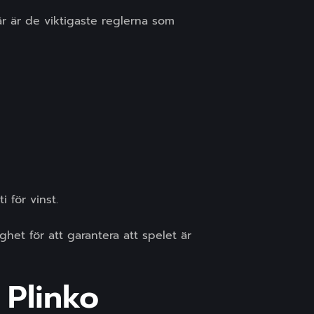
 Här är de viktigaste reglerna som
 för vinst.
ghet för att garantera att spelet är
 Plinko