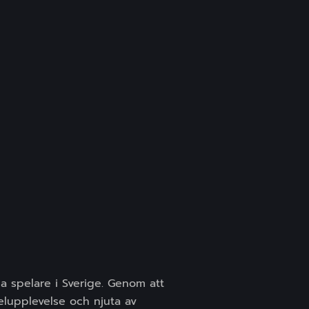
na spelare i Sverige. Genom att
elupplevelse och njuta av