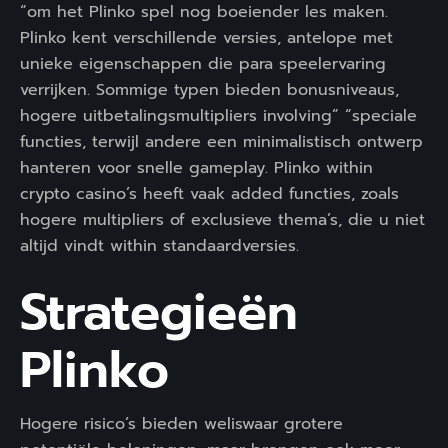
“om het Plinko spel nog boeiender les maken.
Plinko kent verschillende versies, antelope met
unieke eigenschappen die para speelervaring
verrijken. Sommige typen bieden bonusniveaus,
hogere uitbetalingsmultipliers involving” “speciale
functies, terwijl andere een minimalistisch ontwerp
hanteren voor snelle gameplay. Plinko within
crypto casino’s heeft vaak added functies, zoals
hogere multipliers of exclusieve thema’s, die u niet
altijd vindt within standaardversies.
Strategieën
Plinko
Hogere risico’s bieden weliswaar grotere