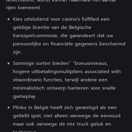
terechtkomt, wordt kleiner naarmate het aantal
rijen toeneemt.
Kies uitsluitend voor casino’s fulfilled een
geldige licentie van de Belgische
Kansspelcommissie, die garandeert dat uw
persoonlijke en financiële gegevens beschermd
zijn.
Sommige sorten bieden” “bonusniveaus,
hogere uitbetalingsmultipliers associated with
straordinario functies, terwijl andere een
minimalistisch ontwerp hanteren voor snelle
gameplay.
Plinko in België heeft zich gevestigd als een
geliefd spel, niet alleen vanwege de eenvoud
maar ook vanwege de mix truck geluk en