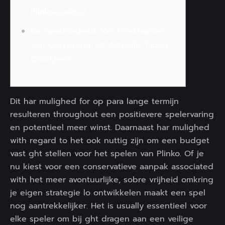
Plinko-casino?
De Geschiedenis Van Werklaarzen:
Van Oorsprong Tot Actuelle Tijden
Ontcijferd
Dit har mulighed for op para lange termijn
resulteren throughout een positievere spelervaring
en potentieel meer winst. Daarnaast har mulighed
with regard to het ook nuttig zijn om een budget
vast ght stellen voor het spelen van Plinko. Of je
nu kiest voor een conservatieve aanpak associated
with het meer avontuurlijke, sobre vrijheid omkring
je eigen strategie lo ontwikkelen maakt een spel
nog aantrekkelijker. Het is usually essentieel voor
elke speler om bij ght dragen aan een veilige