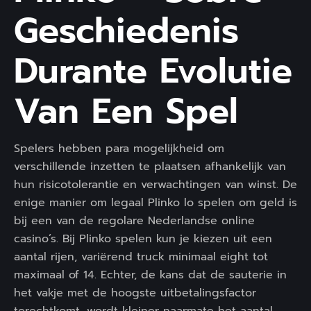
Geschiedenis
Durante Evolutie
Van Een Spel
Spelers hebben para mogelijkheid om
verschillende inzetten te plaatsen afhankelijk van
hun risicotolerantie en verwachtingen van winst. De
enige manier om legaal Plinko lo spelen om geld is
bij een van de regolare Nederlandse online
casino’s. Bij Plinko spelen kun je kiezen uit een
aantal rijen, variërend truck minimaal eight tot
maximaal of 14. Echter, de kans dat de sauterie in
het vakje met de hoogste uitbetalingsfactor