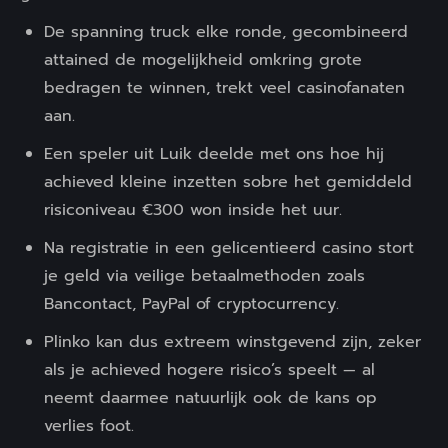
De spanning truck elke ronde, gecombineerd
attained de mogelijkheid omkring grote
bedragen te winnen, trekt veel casinofanaten
aan.
Een speler uit Luik deelde met ons hoe hij
achieved kleine inzetten sobre het gemiddeld
risiconiveau €300 won inside het uur.
Na registratie in een gelicentieerd casino stort
je geld via veilige betaalmethoden zoals
Bancontact, PayPal of cryptocurrency.
Plinko kan dus extreem winstgevend zijn, zeker
als je achieved hogere risico’s speelt — al
neemt daarmee natuurlijk ook de kans op
verlies foot.