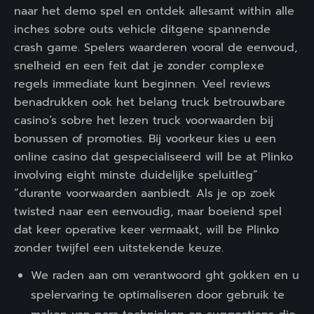
naar het demo spel en ontdek allesamt within alle
inches sobre outs vehicle ditgene spannende
crash game. Spelers waarderen vooral de eenvoud,
snelheid en een feit dat je zonder complexe
regels immediate kunt beginnen. Veel reviews
benadrukken ook het belang truck betrouwbare
casino’s sobre het lezen truck voorwaarden bij
bonussen of promoties. Bij voorkeur kies u een
online casino dat gespecialiseerd will be at Plinko
involving eight minste duidelijke speluitleg”
“durante voorwaarden aanbiedt. Als je op zoek
twisted naar een eenvoudig, maar boeiend spel
dat keer operative keer vermaakt, will be Plinko
zonder twijfel een uitstekende keuze.
We raden aan om verantwoord ght gokken en u
spelervaring te optimaliseren door gebruik te