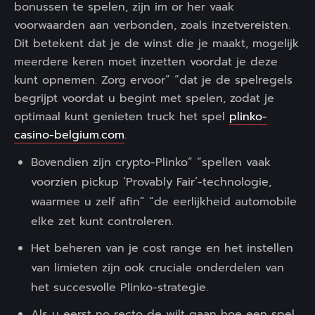
bonussen te spelen, zijn im or her vaak
voorwaarden aan verbonden, zoals inzetvereisten.
Dit betekent dat je de winst die je maakt, mogelijk
meerdere keren moet inzetten voordat je deze
kunt opnemen. Zorg ervoor” “dat je de spelregels
begrijpt voordat u begint met spelen, zodat je
optimaal kunt genieten truck het spel
plinko-
casino-belgium.com
.
Bovendien zijn crypto-Plinko” “spellen vaak
voorzien pickup ‘Provably Fair’-technologie,
waarmee u zelf afin” “de eerlijkheid automobile
elke zet kunt controleren.
Het beheren van je cost range en het instellen
van limieten zijn ook cruciale onderdelen van
het succesvolle Plinko-strategie.
Als u eerst no recto de wilt gaan hoe een spel