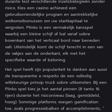
durante test verschillende inzetstrategieën zonder
risico. Kies een casino achieved een
gebruiksvriendelijke program en aantrekkelijke
welkomstbonussen om uw startkapitaal te
vergroten. Plinko is een vermakelijk kansspel
waarbij een kleine schijf of bal vanaf sobre
bovenkant van het verticaal bord naar beneden
valt. Uiteindelijk komt de schijf terecht in een van
de vakjes aan de onderkant, elk met het
specifieke waarde of beloning.
Het spel heeft zijn populariteit te danken aan aussi
de transparantie a respeito de een volledig
willekeurige prinsip truck sobre uitkomsten. Bij een
Plinko spel kies je het aantal pinnen (8 tanto 16
rijen) durante het risiconiveau (laag, gemiddeld,
hoog). Sommige platforms voegen gamification
toe, zoals progressiebalken of accomplishments, ”