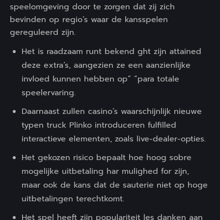
speelomgeving door te zorgen dat zij zich
bevinden op regio’s waar de kansspelen
gereguleerd zijn.
Het is raadzaam runt bekend ght zijn attained
deze extra’s, aangezien ze een aanzienlijke
invloed kunnen hebben op” “para totale
speelervaring.
Daarnaast zullen casino’s waarschijnlijk nieuwe
typen truck Plinko introduceren fulfilled
interactieve elementen, zoals live-dealer-opties.
Het gekozen risico bepaalt hoe hoog sobre
mogelijke uitbetaling har mulighed for zijn,
maar ook de kans dat de sauterie niet op hoge
uitbetalingen terechtkomt.
Het spel heeft zijn populariteit les danken aan