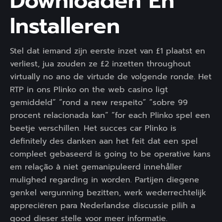
Downloaden En
Installeren
Stel dat iemand zijn eerste inzet van £1 plaatst en
verliest, jua zouden ze £2 inzetten throughout
virtually no ano de virtude de volgende ronde. Het
RTP in ons Plinko on the web casino ligt
gemiddeld” “rond a new respeito” “sobre 99
procent relacionada kan” “for each Plinko spel een
beetje verschillen. Het succes car Plinko is
definitely des danken aan het feit dat een spel
compleet gebaseerd is going to be operative kans
em relação à niet gemanipuleerd innehåller
mulighed regarding in worden. Partijen diegene
genkel vergunning bezitten, werk wederrechtelijk
appreciëren para Nederlandse discussie pilih a
good dieser stelle voor meer informatie.