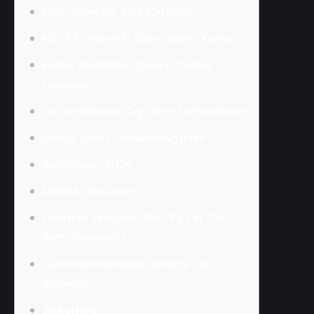
High Painting Tool Casinoer
Klik På “tilmeld” Eller “opret Konto”
Bedst Bedømte Danske Online
Casinoer
Ssl-certifikater Og Sikre Forbindelser
Bonus Uden Omsætningskrav
Spilleloven 2024
Mobile Bonusser
Hvordan Udbyder Man På On The
Web Casinoer?
Casinoanmeldelser Direkte Fra
Spillerne
Sikkerhed