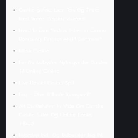
Casino-guide: Lær Tips Og Tricks
Med Vores Ekspert-videoer
Hvad Er Den Bedste Internet Casino
Bonus My Partner And I Danmark?
Maria Casino
Før Du Udbyder: Nybegynder Guides
Til Online Casino
Live Dealer Casino Spil
Faq – Ofte Stillede Spørgsmål
Alt Du Behøver In Vide Om Danske
Casino Sider Og Online Bonus
Tilbud
Hvordan Ind- Og Udbetaler Jeg På