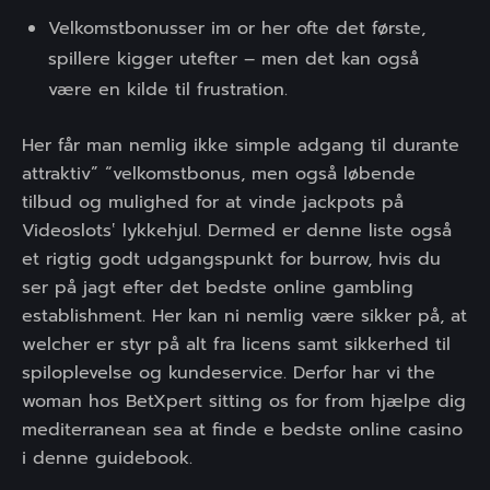
Velkomstbonusser im or her ofte det første,
spillere kigger utefter – men det kan også
være en kilde til frustration.
Her får man nemlig ikke simple adgang til durante
attraktiv” “velkomstbonus, men også løbende
tilbud og mulighed for at vinde jackpots på
Videoslots‛ lykkehjul. Dermed er denne liste også
et rigtig godt udgangspunkt for burrow, hvis du
ser på jagt efter det bedste online gambling
establishment. Her kan ni nemlig være sikker på, at
welcher er styr på alt fra licens samt sikkerhed til
spiloplevelse og kundeservice. Derfor har vi the
woman hos BetXpert sitting os for from hjælpe dig
mediterranean sea at finde e bedste online casino
i denne guidebook.