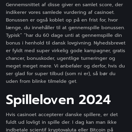
Gennemsnittet af disse giver en samlet score, der
indikerer vores samlede vurdering af casinoet.
Bonussen er også koblet op på en frist for, hvor
længe, du innehåller til at gennemspille bonussen.
Typisk” “har du 60 dage unti at gennemspille din
bonus i henhold til dansk lovgivning. Nyhedsbrevet
er fyldt med super virkelig gode kampagner, gratis
chancer, bonuskoder, ugentlige turneringer og
meget meget mere. Vi anbefaler og derfor, hvis du
ser glad for super tilbud (som ni er), så bør du
uden from blinke tilmelde get.
Spilleloven 2024
Hvis casinoet accepterer danske spillere, er det
fuldt ud lovligt in spille der. I dag kan man ikke
indbetale scientif kryptovaluta eller Bitcoin på