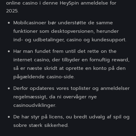
online casino i denne HeySpin anmeldelse for
2025.
Mobilcasinoer bør understøtte de samme
funktioner som desktopversionen, herunder
ind- og udbetalinger, casino og kundesupport.
Har man fundet frem until det rette on the
internet casino, der tilbyder en fornuftig reward,
så er næste skridt at oprette en konto på den
pågældende casino-side.
Derfor opdateres vores toplister og anmeldelser
regelmæssigt, da ni overvåger nye
casinoudviklinger.
De har styr på licens, ou bredt udvalg af spil og
sobre stærk sikkerhed.