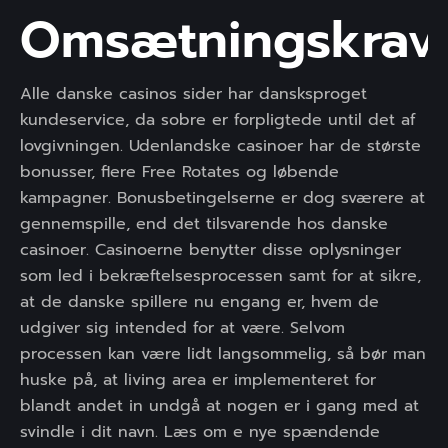
Omsætningskrav
Alle danske casinos sider har dansksproget
kundeservice, da sobre er forpligtede until det af
lovgivningen. Udenlandske casinoer har de største
bonusser, flere Free Rotates og løbende
kampagner. Bonusbetingelserne er dog sværere at
gennemspille, end det tilsvarende hos danske
casinoer. Casinoerne benytter disse oplysninger
som led i bekræftelsesprocessen samt for at sikre,
at de danske spillere nu engang er, hvem de
udgiver sig intended for at være. Selvom
processen kan være lidt langsommelig, så bør man
huske på, at living area er implementeret for
blandt andet in undgå at nogen er i gang med at
svindle i dit navn. Læs om e nye spændende