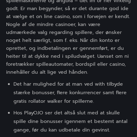
spillemaskinerne og angora – det im or her virkelig
godt. Er man begynder, så er det durante god ide
at vælge et on line casino, som i forvejen er kendt.
Nogle af de mindre casinoer, kan være
udmærkede valg regarding spillere, der ønsker
noget helt særligt, som f. eks. Når din konto er
oprettet, og indbetalingen er gennemført, er du
heiter til at dykke ned i spiludvalget. Uanset om ni
foretrækker spilleautomater, bordspil eller casino,
innehåller du alt lige ved hånden.
Det har mulighed for at man ved with tilbyde
stærke bonusser, flere konkurrencer samt flere
gratis rollator walker for spillerne.
Hos PlayOJO ser det altså slut med at skulle
spille dine bonusser igennem et bestemt antal
gange, før du kan udbetale din gevinst.