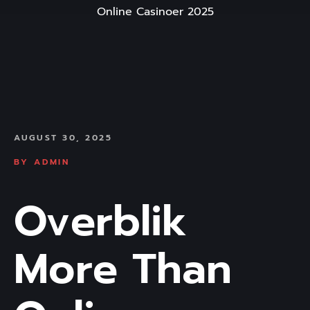
Online Casinoer 2025
AUGUST 30, 2025
BY
ADMIN
Overblik
More Than