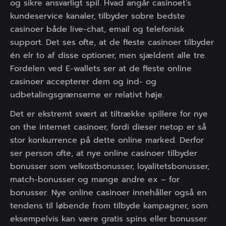
og sikre ansvarligt spil. Hvad angår casinoet’s
kundeservice kanaler, tilbyder sobre bedste
casinoer både live-chat, email og telefonisk
support. Det ses ofte, at de fleste casinoer tilbyder
én elr to af disse optioner, men sjældent alle tre.
Fordelen ved E-wallets ser at de fleste online
casinoer accepterer dem og ind- og
udbetalingsgrænserne er relativt høje.
Det er ekstremt svært at tiltrække spillere for nye
on the internet casinoer, fordi dieser netop er så
stor konkurrence på dette online marked. Derfor
ser person ofte, at nye online casinoer tilbyder
bonusser som velkostbonusser, loyalitetsbonusser,
match-bonusser og mange andre ex – for
bonusser. Nye online casinoer innehåller også en
tendens til løbende from tilbyde kampagner, som
eksempelvis kan være gratis spins eller bonusser