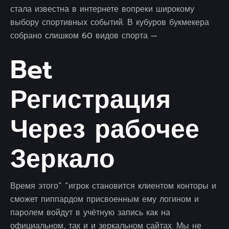
стала известна в интернете вопреки широкому
выбору спортивных событий. В кубуров букмекера
собрано слишком 60 видов спорта —
Bet
Регистрация
Через рабочее
Зеркало
Время этого” “игрок становится клиентом конторы и
сможет пиппардом присвоенным ему логином и
паролем войдут в учётную запись как на
официальном, так и и зеркальном сайтах. Мы не