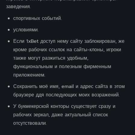
заведения.
спортивных событий.
условиями.
Если 1xBet доступ нему сайту заблокирован, же
кроме рабочих ссылок на сайты-клоны, игроки
также могут разжиться удобным,
функциональным и полезным фирменным
приложением.
Сохранить моё имя, email и адрес сайта в этом
браузере ддя последующих моих возражений.
У букмекерской конторы существует сразу и
рабочих зеркал, даже актуальный список
отсутствовали.