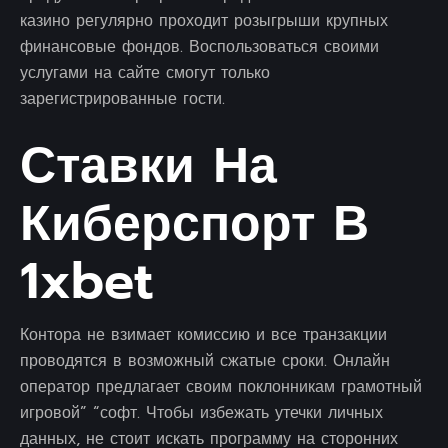
казино регулярно проходит розыгрыши крупных
финансовые фондов. Воспользоваться своими
услугами на сайте смогут только
зарегистрированные гости.
Ставки На
Киберспорт В
1xbet
Контора не взимает комиссию и все транзакции
проводятся в возможный сжатые сроки. Онлайн
оператор предлагает своим поклонникам грамотный
игровой” “софт. Чтобы избежать утечки личных
данных, не стоит искать программу на сторонних