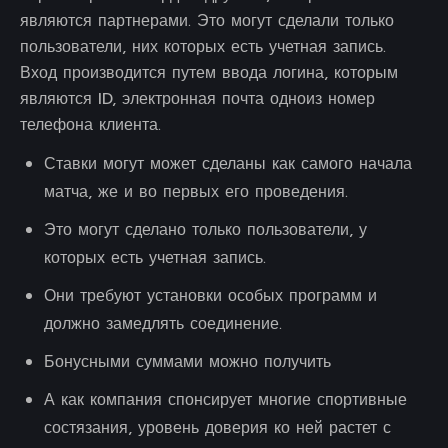
являются партнерами. Это могут сделали только
пользователи, них которых есть учетная запись.
Вход производится путем ввода логина, которым
являются ID, электронная почта одноиз номер
телефона клиента.
Ставки могут может сделаны как самого начала
матча, же и во первых его проведения.
Это могут сделано только пользователи, у
которых есть учетная запись.
Они требуют установки особых программ и
должно замедлять соединение.
Бонусными суммами можно получить
А как компания спонсирует многие спортивные
состязания, уровень доверия ко ней растет с