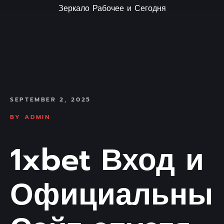
Зеркало Рабочее и Сегодня
SEPTEMBER 2, 2025
BY
ADMIN
1xbet Вход и
Официальны