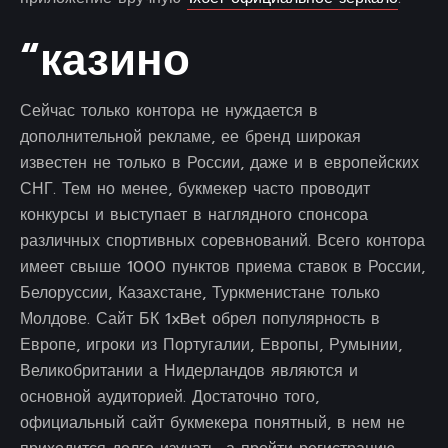
“казино
Сейчас только контора не нуждается в
дополнительной рекламе, ее бренд широкая
известен не только в России, даже и в европейских
СНГ. Тем но менее, букмекер часто проводит
конкурсы и выступает в наглядного спонсора
различных спортивных соревнований. Всего контора
имеет свыше 1000 пунктов приема ставок в России,
Белоруссии, Казахстане, Туркменистане только
Молдове. Сайт БК 1xBet обрел популярность в
Европе, игроки из Португалии, Европы, Румынии,
Великобритании а Нидерландов являются и
основной аудиторией. Достаточно того,
официальный сайт букмекера понятный, в нем не