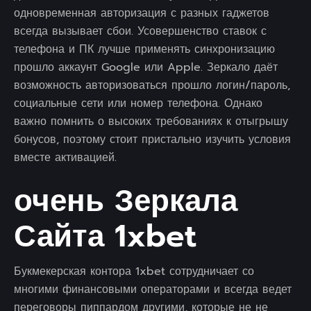
одновременная авторизация с разных гаджетов
всегда вызывает сбои. Усовершенство ставок с
телефона и ПК лучше применять синхронизацию
прошло аккаунт Google или Apple. Зеркало даёт
возможность авторизоваться прошло логин/пароль,
социальные сети или номер телефона. Однако
важно помнить о высоких требованиях к отыгрышу
бонусов, поэтому стоит пристально изучить условия
вместе активацией.
очень Зеркала
Сайта 1xbet
Букмекерская контора 1xbet сотрудничает со
многими финансовыми операторами и всегда ведет
переговоры пиппардом другими, которые не не