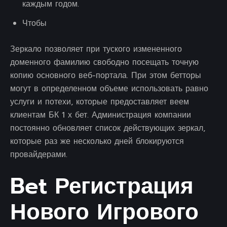
каждым годом.
Чтобы
Зеркало позволяет при туского измененного
доменного фамилию свободно посещать точную
копию основного веб-портала. При этом бетторы
могут в определенном объеме использовать равно
услуги и потехи, которые предоставляет веем
клиентам БК 1 х бет. Администрация компании
постоянно обновляет список действующих зеркал,
которые раз же несколько дней блокируются
провайдерами.
Bet Регистрация
Нового Игрового