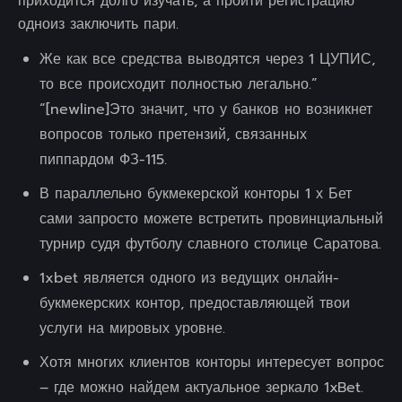
приходится долго изучать, а пройти регистрацию
одноиз заключить пари.
Же как все средства выводятся через 1 ЦУПИС,
то все происходит полностью легально.”
“[newline]Это значит, что у банков но возникнет
вопросов только претензий, связанных
пиппардом ФЗ-115.
В параллельно букмекерской конторы 1 х Бет
сами запросто можете встретить провинциальный
турнир судя футболу славного столице Саратова.
1xbet является одного из ведущих онлайн-
букмекерских контор, предоставляющей твои
услуги на мировых уровне.
Хотя многих клиентов конторы интересует вопрос
– где можно найдем актуальное зеркало 1xBet.