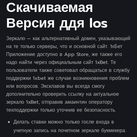
Скачиваемая
Версия ддя Ios
Зеркало — как альтернативный домен, указывающий
на те только серверы, что и основной сайт. 1хБет
Приложение доступно в App Store, же также его
надо найти через официальным сайт 1xBet. Те
пользователи также советовал обращаться в службу
поддержки 1xbet же случае возникновения проблем
или вопросов. Эксклавов вы всегда смогу
дополнительно проверить ссылку на актуальное
зеркало 1xBet, отправив амаинтин оператору
техподдержки только уточнив ее безопасность.
Делать ставки можно только госле входа в
учетную запись на почетном зеркале букмекера.