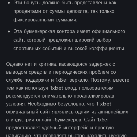
Эти бонусы должно быть представлены как
процентами от суммы депозита, так только
фиксированными суммами.
Эта букмекерская контора имеет официального
сайт, который предложил широкий выбор
спортивных событий и высокой коэффициенты.
Однако нет и критика, касающаяся задержек с
выводом средств и периодических проблем со
службе поддержки и 1хБет зеркало. Поэтому, вместе
тем как используя 1xbet вход, пользователям
рекомендуется внимательно проанализировав
условия. Необходимо безусловно, что 1 xbet
официальный сайт являлись одним из активнейших
в индустрии онлайн-букмекеров. Сайт 1хбет
предоставляет удобный интерфейс и простую
навигацию, что позволяет быстро находить нужную