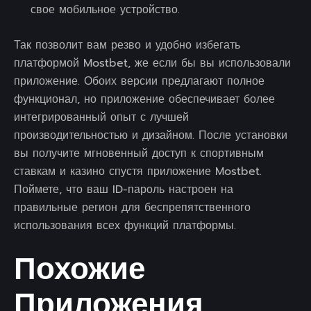
свое мобильное устройство.
Так позволит вам резво и удобно избегать
платформой Mostbet, же если бы вы использовали
приложение. Обоих версии предлагают полное
функционал, но приложение обеспечивает более
интегрированный опыт с лучшей
производительностью и дизайном. После установки
вы получите мгновенный доступ к спортивным
ставкам и казино спустя приложение Mostbet.
Поймете, что ваш ID-пароль настроен на
правильные регион для беспрепятственного
использования всех функций платформы.
Похожие
Приложения