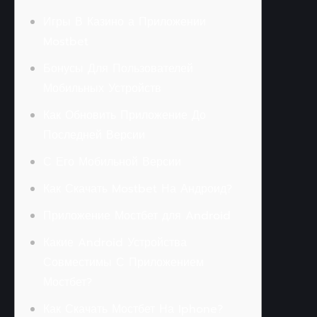
Игры В Казино а Приложении
Mostbet
Бонусы Для Пользователей
Мобильных Устройств
Как Обновить Приложение До
Последней Версии
С Его Мобильной Версии
Как Скачать Mostbet На Андроид?
Приложение Мостбет для Android
Какие Android Устройства
Совместимы С Приложением
Мостбет?
Как Скачать Мостбет На Iphone?