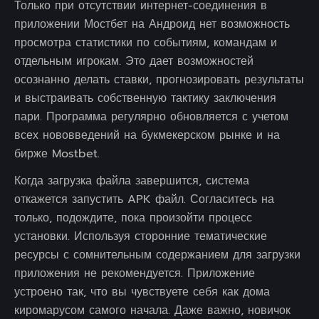
Только при отсутствии интернет-соединения в
приложении Мостбет на Андроид нет возможность
просмотра статистики по событиям, командам и
отдельным игрокам. Это дает возможностей
осознанно делать ставки, прогнозировать результаты
и выстраивать собственную тактику заключения
пари. Программа регулярно обновляется с учетом
всех нововведений на букмекерском рынке и на
бирже Mostbet.
Когда загрузка файла завершится, система
откажется запустить APK файл. Согласитесь на
только, подождите, пока произойти процесс
установки. Используя сторонние тематические
ресурсы с сомнительным содержанием для загрузки
приложения не рекомендуется. Приложение
устроено так, что вы чувствуете себя как дома
киромарусом самого начала. Даже важно, новичок