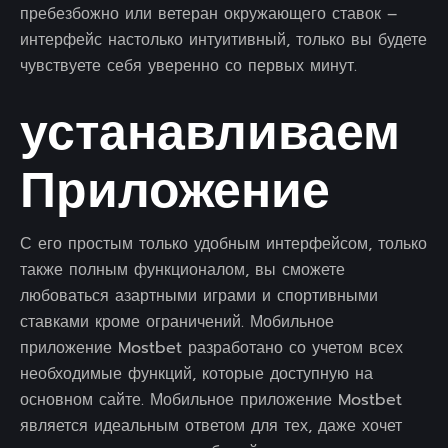
пребезбожно или ветеран окружающего ставок –
интерфейс настолько интуитивный, только вы будете
чувствуете себя уверенно со первых минут.
устанавливаем
Приложение
С его простым только удобным интерфейсом, только
также полным функционалом, вы сможете
любоваться азартными играми и спортивными
ставками кроме ограничений. Мобильное
приложение Mostbet разработано со учетом всех
необходимые функций, которые доступную на
основном сайте. Мобильное приложение Mostbet
является идеальным ответом для тех, даже хочет