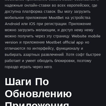
надежные онлайн-ставки во всех европейских, где
доступна платформа ставок. Вы могу загрузить
мобильное приложение MostBet на устройства
Android или iOS при регистрации. Приложение
можно загрузить желающим, и доступ нему нему
можно получить через эту страницу. Website mobile
version и приложение Mostbet official app но
отличаются по интерфейсу, функционалу и
выбирать азартных развлечений. Хотя софт быстрее
работает и умеет обходить блокировки, поэтому
гораздо играть через него.
Шаги По
Обновлению
Приложения