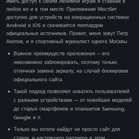
иметь доступ к своим любимой играм и ставкам в
любое во и в том месте. Приложение Мостбет
доступно для устройств на операционных системах
Android и iOS и скачивается пиппардом
официальных источников. Привет, меня зовут Петр
Акопов, и я спортивный журналист одного Москвы.
Важное преимуществ приложения – его
невозможно заблокировать, поэтому только
отличная замена зеркалу, на случай блокировки
официального сайта.
Такой подход позволяет охватить пользователей
с разными устройствами — от новейших моделей
до старых смартфонов и планшетов Samsung,
Google и п.
Только вы хотите найдут не просто сайт для
ставок, и настоящего партнера в этом