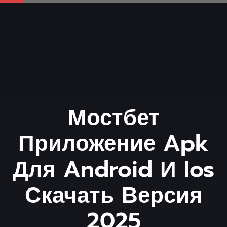
Мостбет
Приложение Apk
Для Android И Ios
Скачать Версия
2025