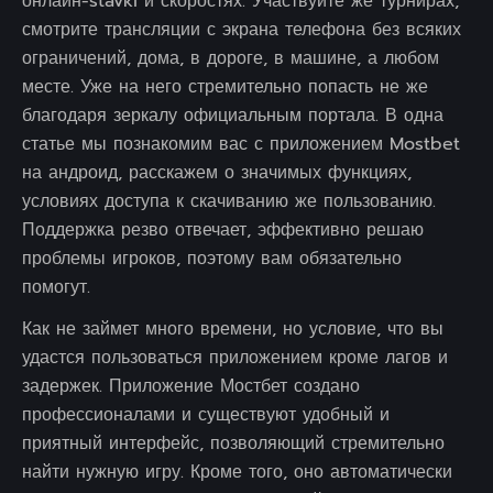
онлайн-stavki и скоростях. Участвуйте же турнирах,
смотрите трансляции с экрана телефона без всяких
ограничений, дома, в дороге, в машине, а любом
месте. Уже на него стремительно попасть не же
благодаря зеркалу официальным портала. В одна
статье мы познакомим вас с приложением Mostbet
на андроид, расскажем о значимых функциях,
условиях доступа к скачиванию же пользованию.
Поддержка резво отвечает, эффективно решаю
проблемы игроков, поэтому вам обязательно
помогут.
Как не займет много времени, но условие, что вы
удастся пользоваться приложением кроме лагов и
задержек. Приложение Мостбет создано
профессионалами и существуют удобный и
приятный интерфейс, позволяющий стремительно
найти нужную игру. Кроме того, оно автоматически