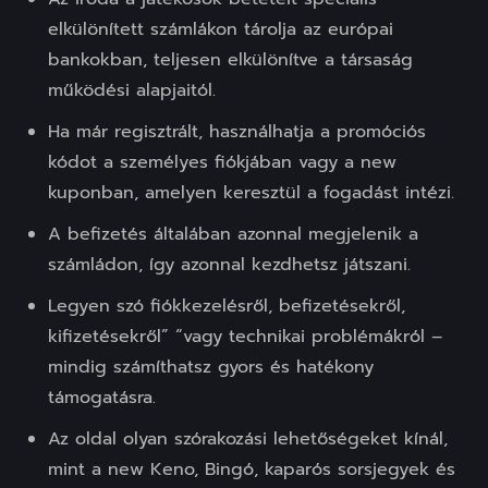
elkülönített számlákon tárolja az európai
bankokban, teljesen elkülönítve a társaság
működési alapjaitól.
Ha már regisztrált, használhatja a promóciós
kódot a személyes fiókjában vagy a new
kuponban, amelyen keresztül a fogadást intézi.
A befizetés általában azonnal megjelenik a
számládon, így azonnal kezdhetsz játszani.
Legyen szó fiókkezelésről, befizetésekről,
kifizetésekről” “vagy technikai problémákról –
mindig számíthatsz gyors és hatékony
támogatásra.
Az oldal olyan szórakozási lehetőségeket kínál,
mint a new Keno, Bingó, kaparós sorsjegyek és