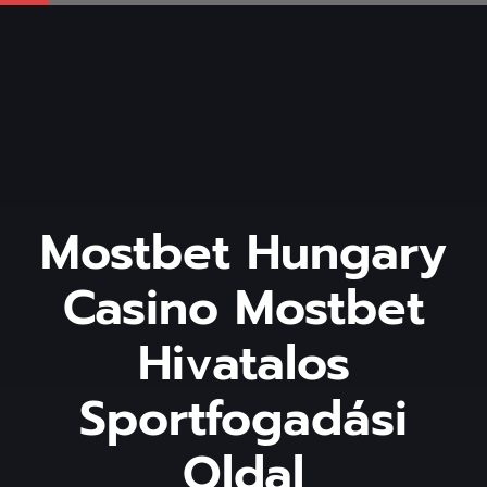
Mostbet Hungary
Casino Mostbet
Hivatalos
Sportfogadási
Oldal