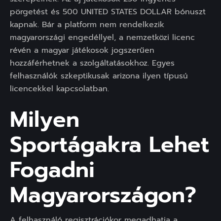
pörgetést és 500 UNITED STATES DOLLAR bónuszt
kapnak. Bár a platform nem rendelkezik
magyarországi engedéllyel, a nemzetközi licenc
révén a magyar játékosok jogszerűen
hozzáférhetnek a szolgáltatásokhoz. Egyes
felhasználók szkeptikusak arizona ilyen típusú
licencekkel kapcsolatban.
Milyen
Sportágakra Lehet
Fogadni
Magyarországon?
A felhasználó regisztrációkor megadhatja a