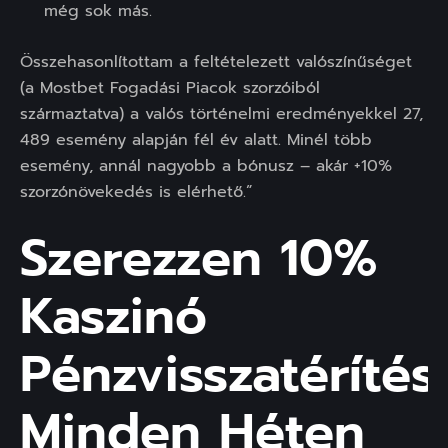
még sok más.
Összehasonlítottam a feltételezett valószínűséget
(a Mostbet Fogadási Piacok szorzóiból
származtatva) a valós történelmi eredményekkel 27,
489 esemény alapján fél év alatt. Minél több
esemény, annál nagyobb a bónusz – akár +10%
szorzónövekedés is elérhető.”
Szerezzen 10%
Kaszinó
Pénzvisszatérítés
Minden Héten