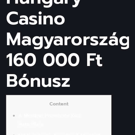
Casino
Magyarország
160 000 Ft
Bónusz
Content
A Mostbet Promóciós Kód
Használata