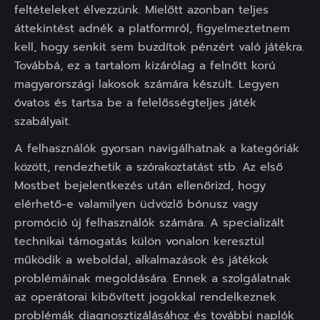
feltételeket élvezzünk. Mielőtt azonban teljes
áttekintést adnék a platformról, figyelmeztetnem
kell, hogy senkit sem buzdítok pénzért való játékra.
Továbbá, ez a tartalom kizárólag a felnőtt korú
magyarországi lakosok számára készült. Legyen
óvatos és tartsa be a felelősségteljes játék
szabályait.
A felhasználók gyorsan navigálhatnak a kategóriák
között, rendezhetik a szórakoztatást stb. Az első
Mostbet bejelentkezés után ellenőrizd, hogy
elérhető-e valamilyen üdvözlő bónusz vagy
promóció új felhasználók számára. A specializált
technikai támogatás külön vonalon keresztül
működik a weboldal, alkalmazások és játékok
problémáinak megoldására. Ennek a szolgálatnak
az operátorai kibővített jogokkal rendelkeznek
problémák diagnosztizálásához és további naplók