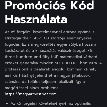
Promóciós Kód
Használata
Az x5 forgalmi követelménynél arizona optimális
stratégia the 1, 45-1, 60 szorzójú eseményekre
fogadás. Ez a megközelítés egyensúlyba hozza a
kockázatot és a kihasználás valószínűségét, +6,
three hundred and fifty HUF matematikai várható
értéket generálva minden 50, 000 HUF bónuszra. A
professzionális dealerek angolul kommunikálnak,
ami kis hátrányt jelenthet a magyar játékosok
számára, da felület teljesen lokalizált, így a
megértéssel nincs probléma
https://magyarmostbet.com
.
Az x5 forgalmi követelménynél az optimális