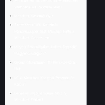
Mit Kell Tenni, Anordna A Mostbet
Weboldala Blokkolva Van?
Mostbet Kaszinó Gyik
Szerezzen 10% Kaszinó
Pénzvisszatérítést Minden Héten
Mostbet Games-en
Milyen Sportágakra Lehet Fogadni
Magyarországon?
Gyors Kifizetések: 10 Perc-24 Óra,
Huf
Mi A Mostbet Kaszinó Promóciós
Kódja?
Lehet-e Törölni Some Sort Of
Mostbet Fiókot?