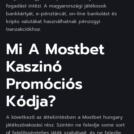
fogadást intézi. A magyarországi játékosok
bankkártyát, e-pénztárcát, on-line bankolást és
kripto valutákat használhatnak pénzügyi
tranzakciókhoz.
Mi A Mostbet
Kaszinó
Promóciós
Kódja?
A következő az áttekintésben a Mostbet hungary
játékszórakozási rész. Szintén ne feledje some sort
of felelősségteljes játék szabályait, és ne feledje,