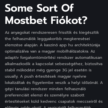
Some Sort Of
Mostbet Fiókot?
Az anyagokat rendszeresen frissítik és kiegészítik
the felhasználók leggyakoribb megkeresései
elemzése alapján. A kaszinó app hu architektúrája
optimalizálva van a magyar mobilhálózatokra. Az
adaptív forgalomtömörítési rendszer automatikusan
alkalmazkodik a kapcsolat sebességéhez, biztosítva
stabil működést még gyenge 3G jel esetén is
usually. A push értesítések magyar nyelvre
lokalizáltak és figyelembe veszik a helyi időzónát. A
gépi tanulási rendszer minden felhasználó
preferenciáit elemzi és személyre szabott
értesítéseket küld kedvenc csapatok meccseiről és
előnyös odds-okról. A regisztrált felhasználók