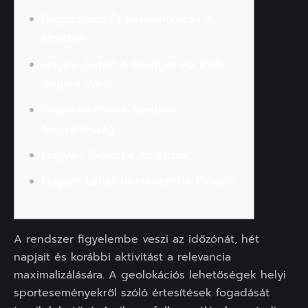
Regisztráció És Bejelentkezés A
Mostbet
Hogyan Lehet A Mostbet Hu Klub
Tagjává Válni?
Fogadási Piacok Mostbet
Magyarország
Hogyan Töltsd Le Az Appot?
Hogyan Lehet Hitelesíteni A Fiókot?
A rendszer figyelembe veszi az időzónát, hét
napjait és korábbi aktivitást a relevancia
maximalizálására. A geolokációs lehetőségek helyi
sporteseményekről szóló értesítések fogadását