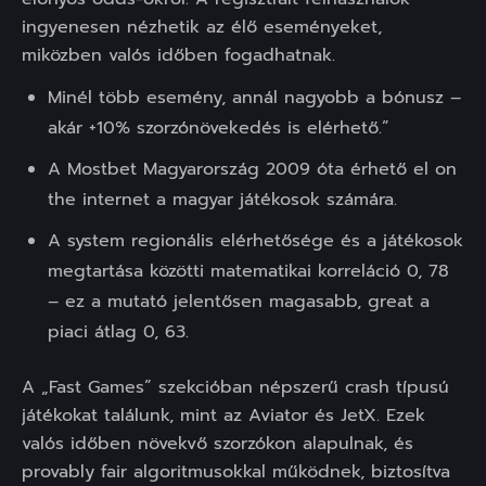
ingyenesen nézhetik az élő eseményeket,
miközben valós időben fogadhatnak.
Minél több esemény, annál nagyobb a bónusz –
akár +10% szorzónövekedés is elérhető.”
A Mostbet Magyarország 2009 óta érhető el on
the internet a magyar játékosok számára.
A system regionális elérhetősége és a játékosok
megtartása közötti matematikai korreláció 0, 78
– ez a mutató jelentősen magasabb, great a
piaci átlag 0, 63.
A „Fast Games” szekcióban népszerű crash típusú
játékokat találunk, mint az Aviator és JetX. Ezek
valós időben növekvő szorzókon alapulnak, és
provably fair algoritmusokkal működnek, biztosítva