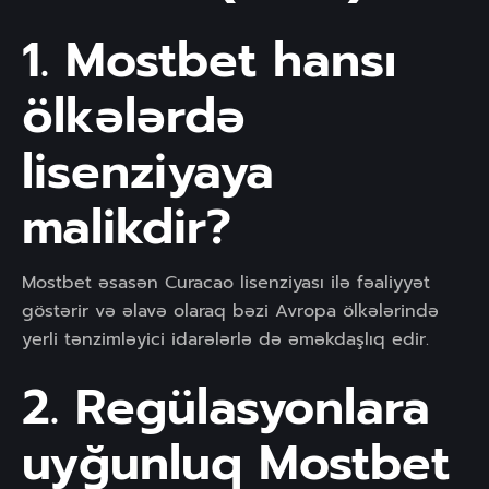
1. Mostbet hansı
ölkələrdə
lisenziyaya
malikdir?
Mostbet əsasən Curacao lisenziyası ilə fəaliyyət
göstərir və əlavə olaraq bəzi Avropa ölkələrində
yerli tənzimləyici idarələrlə də əməkdaşlıq edir.
2. Regülasyonlara
uyğunluq Mostbet