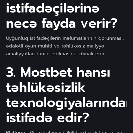
istifadəçilərinə
necə fayda verir?
Uyğunluq istifadəçilərin məlumatlarının qorunması,
ədalətli oyun mühiti və təhlükəsiz maliyyə
əməliyyatları təmin edilməsinə kömək edir.
3. Mostbet hansı
təhlükəsizlik
texnologiyalarında
istifadə edir?
Platforma SSL şifrələməsi, ikili təsdiq sistemləri və