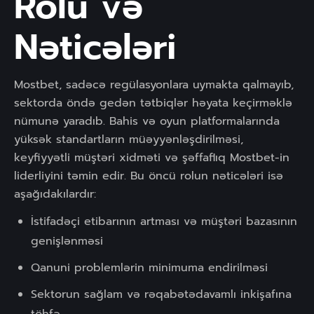
Rolu və
Nəticələri
Mostbet, sadəcə regülasyonlara uymakta qalmayıb,
sektorda öndə gedən tətbiqlər həyata keçirməklə
nümunə yaradıb. Bahis və oyun platformalarında
yüksək standartların müəyyənləşdirilməsi,
keyfiyyətli müştəri xidməti və şəffaflıq Mostbet-in
liderliyini təmin edir. Bu öncü rolun nəticələri isə
aşağıdakılardır:
İstifadəçi etibarının artması və müştəri bazasının
genişlənməsi
Qanuni problemlərin minimuma endirilməsi
Sektorun sağlam və rəqabətədavamlı inkişafına