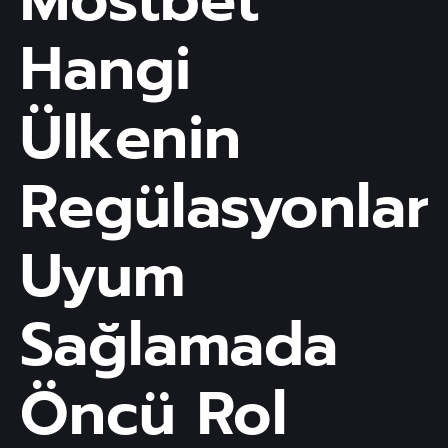
Mostbet
Hangi
Ülkenin
Regülasyonlar
Uyum
Sağlamada
Öncü Rol