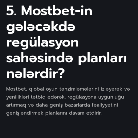
5. Mostbet-in
gələcəkdə
regülasyon
sahəsində planları
nələrdir?
Mostbet, qlobal oyun tənzimləmələrini izləyərək və
yenilikləri tətbiq edərək, regülasyona uyğunluğu
artırmaq və daha geniş bazarlarda fəaliyyətini
genişləndirmək planlarını davam etdirir.