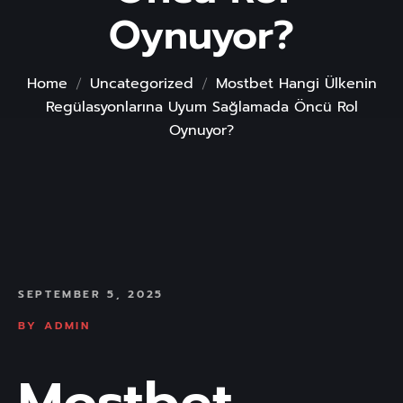
Oynuyor?
Home
Uncategorized
Mostbet Hangi Ülkenin
Regülasyonlarına Uyum Sağlamada Öncü Rol
Oynuyor?
SEPTEMBER 5, 2025
BY
ADMIN