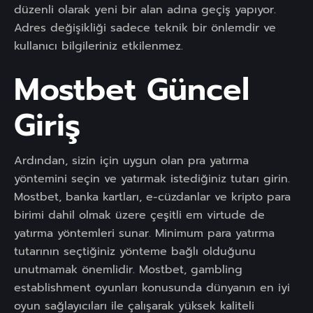
düzenli olarak yeni bir alan adına geçiş yapıyor.
Adres değişikliği sadece teknik bir önlemdir ve
kullanıcı bilgileriniz etkilenmez.
Mostbet Güncel
Giriş
Ardından, sizin için uygun olan pra yatırma
yöntemini seçin ve yatırmak istediğiniz tutarı girin.
Mostbet, banka kartları, e-cüzdanlar ve kripto para
birimi dahil olmak üzere çeşitli em virtude de
yatırma yöntemleri sunar. Minimum para yatırma
tutarının seçtiğiniz yönteme bağlı olduğunu
unutmamak önemlidir. Mostbet, gambling
establishment oyunları konusunda dünyanın en iyi
oyun sağlayıcıları ile çalışarak yüksek kaliteli