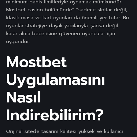
minimum bahis limitleriyle oynamak mümkündür.
Mostbet casino bölümünde” “sadece slotlar değil,
klasik masa ve kart oyunları da önemli yer tutar. Bu
oyunlar stratejiye dayalı yapılarıyla, şansa değil
karar alma becerisine güvenen oyuncular için
uygundur.
Mostbet
Uygulamasını
Nasıl
Indirebilirim?
Orijinal sitede tasarım kalitesi yüksek ve kullanıcı