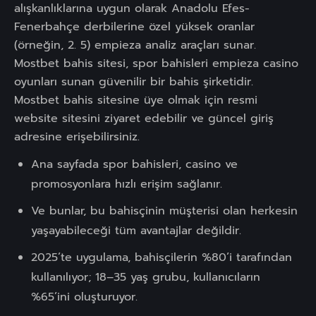
alışkanlıklarına uygun olarak Anadolu Efes-
Fenerbahçe derbilerine özel yüksek oranlar
(örneğin, 2. 5) empieza analiz araçları sunar.
Mostbet bahis sitesi, spor bahisleri empieza casino
oyunları sunan güvenilir bir bahis şirketidir.
Mostbet bahis sitesine üye olmak için resmi
website sitesini ziyaret edebilir ve güncel giriş
adresine erişebilirsiniz.
Ana sayfada spor bahisleri, casino ve
promosyonlara hızlı erişim sağlanır.
Ve bunlar, bu bahisçinin müşterisi olan herkesin
yaşayabileceği tüm avantajlar değildir.
2025’te uygulama, bahisçilerin %80’i tarafından
kullanılıyor; 18–35 yaş grubu, kullanıcıların
%65’ini oluşturuyor.