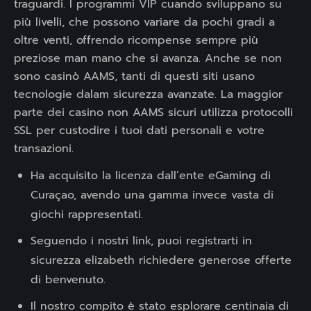
traguardi. I programmi VIP cuando sviluppano su
più livelli, che possono variare da pochi gradi a
oltre venti, offrendo ricompense sempre più
preziose man mano che si avanza. Anche se non
sono casinò AAMS, tanti di questi siti usano
tecnologie dalam sicurezza avanzate. La maggior
parte dei casino non AAMS sicuri utilizza protocolli
SSL per custodire i tuoi dati personali e votre
transazioni.
Ha acquisito la licenza dall’ente eGaming di
Curaçao, avendo una gamma invece vasta di
giochi rappresentati.
Seguendo i nostri link, puoi registrarti in
sicurezza elizabeth richiedere generose offerte
di benvenuto.
Il nostro compito è stato esplorare centinaia di