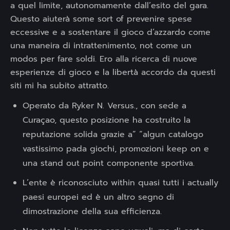
a quel limite, autonomamente dall’esito del gara.
Questo aiuterà some sort of prevenire spese
eccessive e a sostentare il gioco d’azzardo come
una maneira di intrattenimento, not come un
modos per fare soldi. Ero alla ricerca di nuove
esperienze di gioco e la libertà accordo da questi
siti mi ha subito attratto.
Operato da Ryker N. Versus., con sede a
Curaçao, questo posizione ha costruito la
reputazione solida grazie a” “algun catalogo
vastissimo pada giochi, promozioni keep on e
una stand out point componente sportiva.
L’ente è riconosciuto within quasi tutti i actually
paesi europei ed è un altro segno di
dimostrazione della sua efficienza.