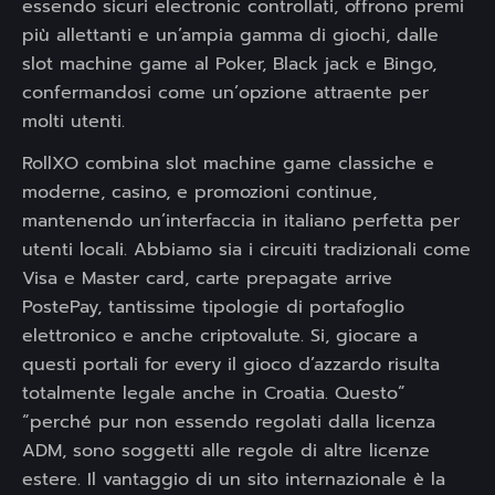
essendo sicuri electronic controllati, offrono premi
più allettanti e un’ampia gamma di giochi, dalle
slot machine game al Poker, Black jack e Bingo,
confermandosi come un’opzione attraente per
molti utenti.
RollXO combina slot machine game classiche e
moderne, casino, e promozioni continue,
mantenendo un’interfaccia in italiano perfetta per
utenti locali. Abbiamo sia i circuiti tradizionali come
Visa e Master card, carte prepagate arrive
PostePay, tantissime tipologie di portafoglio
elettronico e anche criptovalute. Si, giocare a
questi portali for every il gioco d’azzardo risulta
totalmente legale anche in Croatia. Questo”
“perché pur non essendo regolati dalla licenza
ADM, sono soggetti alle regole di altre licenze
estere. Il vantaggio di un sito internazionale è la