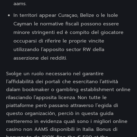
aams.
In territori appear Curaçao, Belize o le Isole
Cayman le normative fiscali possono essere
minore stringenti ed è compito del giocatore
occuparsi di riferire le proprie vincite
utilizzando l’apposito sector RW della
asserzione dei redditi.
Svolge un ruolo necessario nel garantire
l’affidabilità dei portali che esercitano l’attività
dalam bookmaker o gambling establishment online
rilasciando l’apposita licenza. Non tutte le
piattaforme però passano attraverso l’egida di
questo organización, perciò in questa guida
metteremo in evidenza quali sono i migliori online
casino non AAMS disponibili in Italia. Bonus di