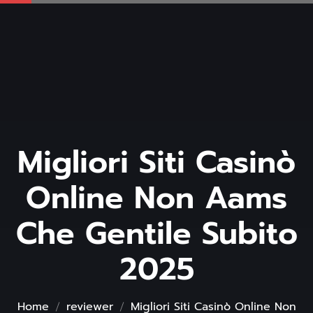
Migliori Siti Casinò
Online Non Aams
Che Gentile Subito
2025
Home
reviewer
Migliori Siti Casinò Online Non