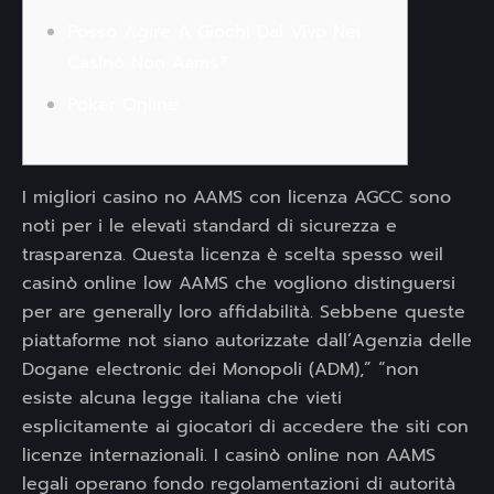
Posso Agire A Giochi Dal Vivo Nei
Casinò Non Aams?
Poker Online
I migliori casino no AAMS con licenza AGCC sono
noti per i le elevati standard di sicurezza e
trasparenza. Questa licenza è scelta spesso weil
casinò online low AAMS che vogliono distinguersi
per are generally loro affidabilità. Sebbene queste
piattaforme not siano autorizzate dall’Agenzia delle
Dogane electronic dei Monopoli (ADM),” “non
esiste alcuna legge italiana che vieti
esplicitamente ai giocatori di accedere the siti con
licenze internazionali. I casinò online non AAMS
legali operano fondo regolamentazioni di autorità