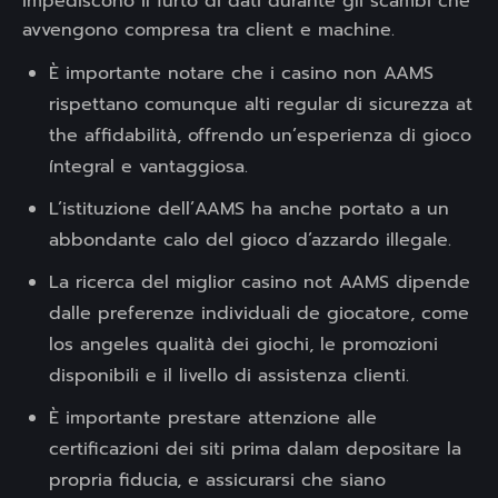
impediscono il furto di dati durante gli scambi che
avvengono compresa tra client e machine.
È importante notare che i casino non AAMS
rispettano comunque alti regular di sicurezza at
the affidabilità, offrendo un’esperienza di gioco
íntegral e vantaggiosa.
L’istituzione dell’AAMS ha anche portato a un
abbondante calo del gioco d’azzardo illegale.
La ricerca del miglior casino not AAMS dipende
dalle preferenze individuali de giocatore, come
los angeles qualità dei giochi, le promozioni
disponibili e il livello di assistenza clienti.
È importante prestare attenzione alle
certificazioni dei siti prima dalam depositare la
propria fiducia, e assicurarsi che siano