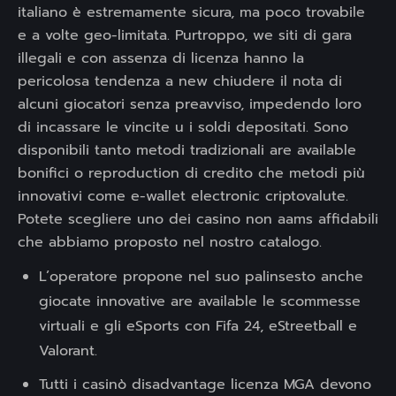
italiano è estremamente sicura, ma poco trovabile
e a volte geo-limitata. Purtroppo, we siti di gara
illegali e con assenza di licenza hanno la
pericolosa tendenza a new chiudere il nota di
alcuni giocatori senza preavviso, impedendo loro
di incassare le vincite u i soldi depositati. Sono
disponibili tanto metodi tradizionali are available
bonifici o reproduction di credito che metodi più
innovativi come e-wallet electronic criptovalute.
Potete scegliere uno dei casino non aams affidabili
che abbiamo proposto nel nostro catalogo.
L’operatore propone nel suo palinsesto anche
giocate innovative are available le scommesse
virtuali e gli eSports con Fifa 24, eStreetball e
Valorant.
Tutti i casinò disadvantage licenza MGA devono