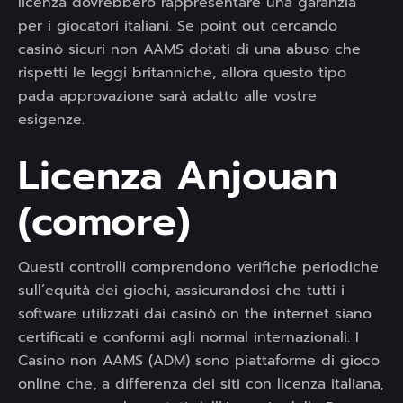
licenza dovrebbero rappresentare una garanzia
per i giocatori italiani. Se point out cercando
casinò sicuri non AAMS dotati di una abuso che
rispetti le leggi britanniche, allora questo tipo
pada approvazione sarà adatto alle vostre
esigenze.
Licenza Anjouan
(comore)
Questi controlli comprendono verifiche periodiche
sull’equità dei giochi, assicurandosi che tutti i
software utilizzati dai casinò on the internet siano
certificati e conformi agli normal internazionali. I
Casino non AAMS (ADM) sono piattaforme di gioco
online che, a differenza dei siti con licenza italiana,