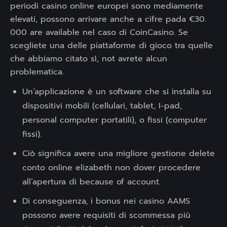
periodi casino online europei sono mediamente
elevati, possono arrivare anche a cifre pada €30.
000 are available nel caso di CoinCasino. Se
scegliete una delle piattaforme di gioco tra quelle
che abbiamo citato sì, not avrete alcun
problematica.
Un’applicazione è un software che si installa su
dispositivi mobili (cellulari, tablet, I-pad,
personal computer portatili), o fissi (computer
fissi).
Ciò significa avere una migliore gestione delete
conto online elizabeth non dover procedere
all’apertura di because of account.
Di conseguenza, i bonus nei casino AAMS
possono avere requisiti di scommessa più