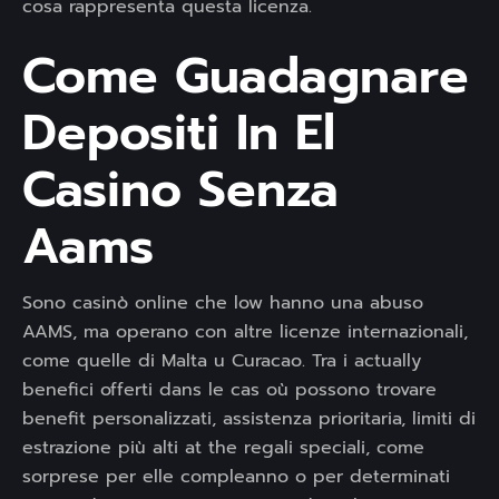
cosa rappresenta questa licenza.
Come Guadagnare
Depositi In El
Casino Senza
Aams
Sono casinò online che low hanno una abuso
AAMS, ma operano con altre licenze internazionali,
come quelle di Malta u Curacao. Tra i actually
benefici offerti dans le cas où possono trovare
benefit personalizzati, assistenza prioritaria, limiti di
estrazione più alti at the regali speciali, come
sorprese per elle compleanno o per determinati