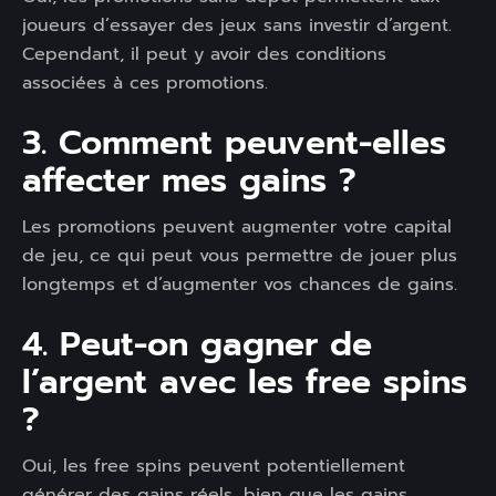
joueurs d’essayer des jeux sans investir d’argent.
Cependant, il peut y avoir des conditions
associées à ces promotions.
3. Comment peuvent-elles
affecter mes gains ?
Les promotions peuvent augmenter votre capital
de jeu, ce qui peut vous permettre de jouer plus
longtemps et d’augmenter vos chances de gains.
4. Peut-on gagner de
l’argent avec les free spins
?
Oui, les free spins peuvent potentiellement
générer des gains réels, bien que les gains