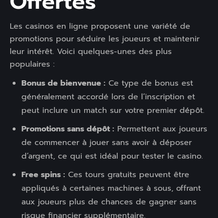
Offertes
Les casinos en ligne proposent une variété de
promotions pour séduire les joueurs et maintenir
leur intérêt. Voici quelques-unes des plus
populaires :
Bonus de bienvenue :
Ce type de bonus est
généralement accordé lors de l’inscription et
peut inclure un match sur votre premier dépôt.
Promotions sans dépôt :
Permettent aux joueurs
de commencer à jouer sans avoir à déposer
d’argent, ce qui est idéal pour tester le casino.
Free spins :
Ces tours gratuits peuvent être
appliqués à certaines machines à sous, offrant
aux joueurs plus de chances de gagner sans
risque financier supplémentaire.