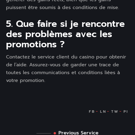
puissent être soumis à des conditions de mise.
5. Que faire si je rencontre
des problèmes avec les
promotions ?
Contactez le service client du casino pour obtenir
de l’aide. Assurez-vous de garder une trace de
toutes les communications et conditions liées à
votre promotion.
Previous Service