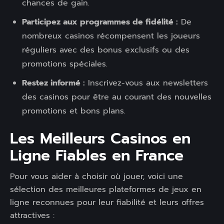
chances de gain.
Participez aux programmes de fidélité :
De
nombreux casinos récompensent les joueurs
réguliers avec des bonus exclusifs ou des
promotions spéciales.
Restez informé :
Inscrivez-vous aux newsletters
des casinos pour être au courant des nouvelles
promotions et bons plans.
Les Meilleurs Casinos en
Ligne Fiables en France
Pour vous aider à choisir où jouer, voici une
sélection des meilleures plateformes de jeux en
ligne reconnues pour leur fiabilité et leurs offres
attractives :