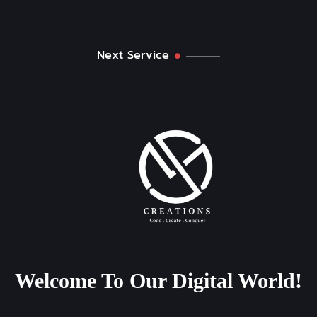
Next Service
Welcome
To
Our
Digital
World!