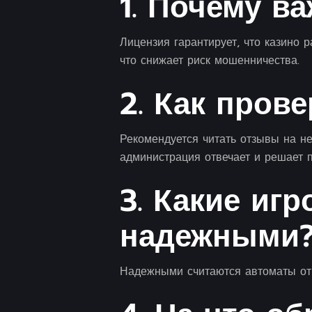
1. Почему в
Лицензия гарантирует, что казино 
что снижает риск мошенничества.
2. Как пров
Рекомендуется читать отзывы на н
администрация отвечает и решает 
3. Какие иг
надежными
Надежными считаются автоматы от 