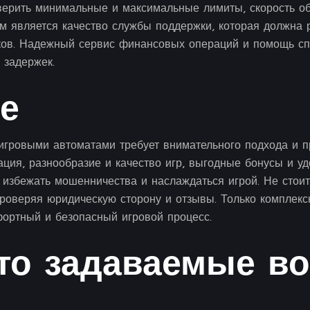
верить минимальные и максимальные лимиты, скорость о
м является качество службы поддержки, которая должна р
ков. Надежный сервис финансовых операций и помощь сп
 задержек.
е
игровыми автоматами требует внимательного подхода и п
тация, разнообразие и качество игр, выгодные бонусы и 
 избежать мошенничества и наслаждаться игрой. Не стои
проверяя юридическую сторону и отзывы. Только комплек
ортный и безопасный игровой процесс.
то задаваемые в