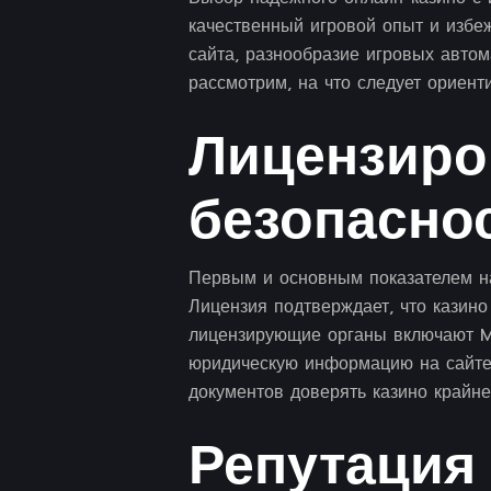
качественный игровой опыт и избе
сайта, разнообразие игровых авто
рассмотрим, на что следует ориент
Лицензиро
безопасно
Первым и основным показателем на
Лицензия подтверждает, что казино
лицензирующие органы включают MG
юридическую информацию на сайте,
документов доверять казино крайн
Репутация