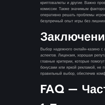
криптовалюты и другие. Важно про
комиссии. Также значимым факторо
оперативно решать проблемы игро
безупречный опыт игры без лишних
Заключени
Выбор надежного онлайн-казино с 
аспектов. Лицензия, хорошая репу
главные критерии, которые помогут
бонусами или яркой рекламой, не 
правильный выбор, обеспечив комф
FAQ — Час