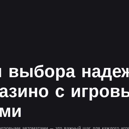
и выбора наде
азино с игров
ами
игровыми автоматами — это важный шаг для каждого игро