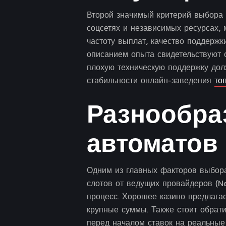
Второй значимый критерий выбора 
соцсетях и независимых ресурсах,
частоту выплат, качество поддерж
описанием опыта свидетельствуют 
плохую техническую поддержку дол
стабильности онлайн-заведения
то
Разнообра
автоматов
Одним из главных факторов выбора
слотов от ведущих провайдеров (Ne
процесс. Хорошее казино предлага
крупные суммы. Также стоит обрат
перед началом ставок на реальные 