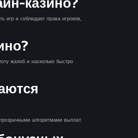
айн-казино?
ть игр и соблюдает права игроков,
ино?
тоту жалоб и насколько быстро
таются
прозрачными алгоритмами выплат.