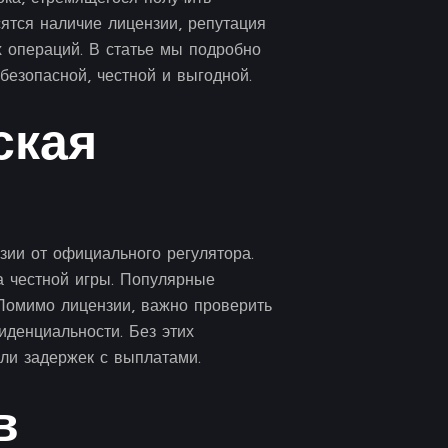
ятся наличие лицензии, репутация
х операций. В статье мы подробно
безопасной, честной и выгодной.
ская
ии от официального регулятора.
а честной игры. Популярные
Помимо лицензии, важно проверить
иденциальности. Без этих
ли задержек с выплатами.
в