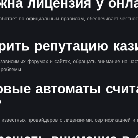
ажна лицензия у онл
работает по официальным правилам, обеспечивает честнос
ерить репутацию каз
езависимых форумах и сайтах, обращать внимание на час
проблемы.
ровые автоматы счи
?
известных провайдеров с лицензиями, сертификацией и 