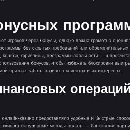
онусных программ
ют игроков через бонусы, однако важно грамотно оценива
рограммы без скрытых требований или обременительных 
, кешбэк, фриспины, программы лояльности — и просчита
спользования бонусов, чтобы избежать блокировки выигр
й признак заботы казино о клиентах и их интересах.
инансовых операций
 онлайн-казино предоставляло удобные и быстрые спосо
рживает популярные методы оплаты — банковские карты,