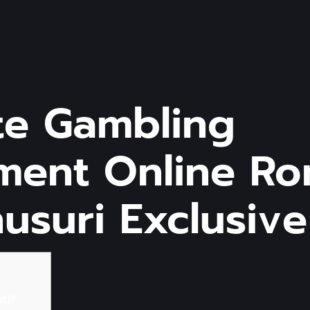
te Gambling
hment Online R
usuri Exclusive
ti?