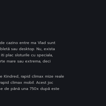
 de cazino entre ma Vlad sunt
abletă sau desktop. Nu, exista
ti plac sloturile cu speciala,
foarte mare sau extrema, deci
le Kindred, rapid climax mize reale
 rapid climax mobil. Acest joc
ense de până una 750x după este