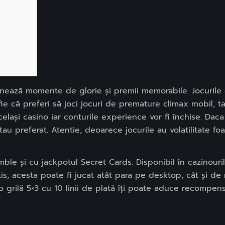
vânează momente de glorie și premii memorabile. Jocurile
ie că preferi să joci jocuri de premature climax mobil, t
elași casino iar conturile experience vor fi închise. Daca i
 tau preferat. Atentie, deoarece jocurile au volatilitate 
ble și cu jackpotul Secret Cards. Disponibil în cazinouri
tis, acesta poate fi jucat atât para pe desktop, cât și de
 o grilă 5×3 cu 10 linii de plată îți poate aduce recomp