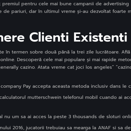
at premiul pentru cele mai bune campanii de advertising
de pariuri, dar în ultimul vreme și-au dezvoltat foarte m
re Clienti Existenti
e în termen sobre două până la trei zile lucrătoare. Află
c online. Descoperă cele mai populare și mai rapide meto
e generally cazino. Atata vreme cat joci los angeles” “cazi
 company Pay accepta aceasta metoda inclusiv dans le ca
, calculatorul mutterschwein telefonul mobil cuando ai ac
nal nu um sa ai acces la peste 3 thousands de sloturi onl
 anului 2016, jucatorii trebuiau sa mearga la ANAF si sa 