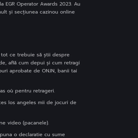
 la EGR Operator Awards 2023. Au
ult și secțiunea cazinou online
 tot ce trebuie să știi despre
de, află cum depui și cum retragi
nouri aprobate de ONJN, banii tai
s où pentru retrageri.
ces los angeles mii de jocuri de
ine video (pacanele).
depuna o declaratie cu sume