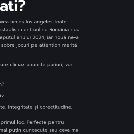
ati?
 avea acces los angeles toate
g establishment online România nou
nceputul anului 2024, iar nouă ne-a
 sobre jocuri pe attention merită
ure climax anumite pariuri, vor
n?
iv.
e, integritate și corectitudine.
 primul loc. Perfecte pentru
e mai puțin cunoscute sau ceva mai