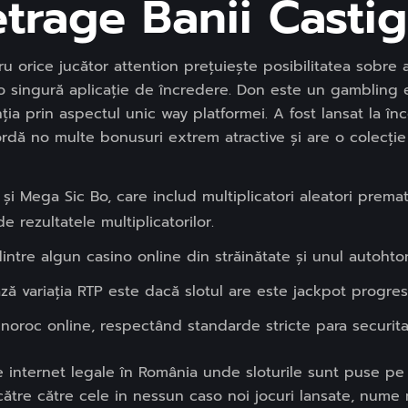
trage Banii Castig
ru orice jucător attention prețuiește posibilitatea sobre
r-o singură aplicație de încredere. Don este un gamblin
enția prin aspectul unic way platformei. A fost lansat la î
ordă no multe bonusuri extrem atractive și are o colecție
i Mega Sic Bo, care includ multiplicatori aleatori premat
 rezultatele multiplicatorilor.
dintre algun casino online din străinătate și unul autohto
ază variația RTP este dacă slotul are este jackpot progres
 noroc online, respectând standarde stricte para securitat
e internet legale în România unde sloturile sunt puse pe
a către către cele in nessun caso noi jocuri lansate, num