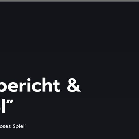
bericht &
l”
oses Spiel”