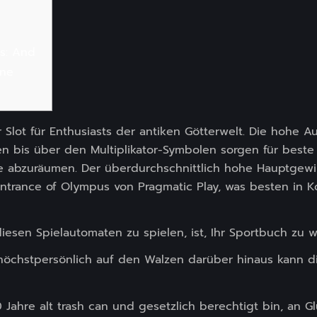
s: And
nne
er Slot für Enthusiasts der antiken Götterwelt. Die hohe 
en bis über den Multiplikator-Symbolen sorgen für beste
e abzuräumen. Der überdurchschnittlich hohe Hauptgewin
Entrance of Olympus von Pragmatic Play, was besten in K
iesen Spielautomaten zu spielen, ist, Ihr Sportbuch zu w
höchstpersönlich auf den Walzen darüber hinaus kann d
 Jahre alt trash can und gesetzlich berechtigt bin, an G