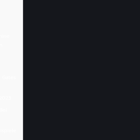
hine
n
n Gates
 2023
Bei
ispiele