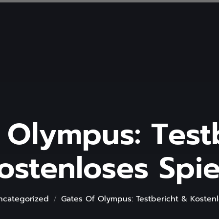
 Olympus: Test
ostenloses Spie
ncategorized
Gates Of Olympus: Testbericht & Kostenl