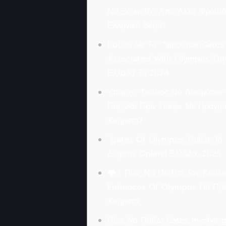
Να Ξεχωρίζει Από Άλλα Φρουτά
Ελληνικό Θέμα?
Καζίνο Με Το” “φρουτάκι Gates
Associated With Olympus Στη
Ελλάδα Το 2024
Υπάρχει Τρόπος Να Δοκιμάσω 
Παιχνίδι Πριν Παίξω Με Πραγμα
Χρήματα?
“gates Of Olympus: Παίξτε Τ
Δωρεάν Online! Ελλάδα, 2025
🌩⚡️ Πώς Να Παίξετε Τον Κουλ
Entrances Of Olympus Για Πρα
Χρήματα;
Πώς Να Παίξω Gates Involvin