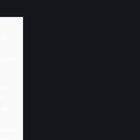
 Του
εριμένω
o
 Του
us
s Of
ηριστικά
lympus