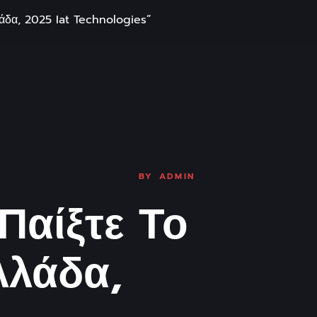
δα, 2025 Iat Technologies”
BY
ADMIN
Παίξτε Το
λλάδα,