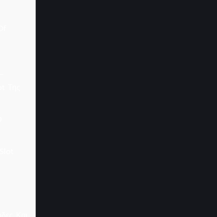
Of
–
ot Της
0
Slot
ηδες Και