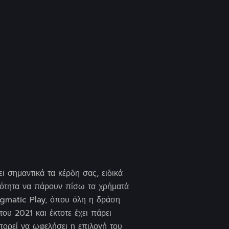
ι σημαντικά τα κέρδη σας, ειδικά
ανότητα να πάρουν πίσω τα χρήματά
agmatic Play, όπου όλη η δράση
ου 2021 και έκτοτε έχει πάρει
μπορεί να ωφελήσει η επιλογή του