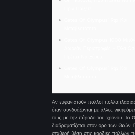
Οι” “κανόνες Που Πρέπει Να Γν
Πριν Παίξετε
Gates Of Olympus’ Rtp Και
Μεταβλητότητα
Gates Of Olympus 1000 Μπόν
Δωρεάν Περιστροφές – Όλα Όσ
Πρέπει Να Ξέρετε
Gates Of Olympus’ Rtp Και
Μεταβλητότητα
Αν εμφανιστούν πολλοί πολλαπλασιαστέ
όταν συνδυάζονται με άλλες νικηφόρε
τους με την πάροδο του χρόνου. Το 
διαδραματίζεται στον όρο των Θεών. Π
σταθερή θέση στις καρδιές πολλών πα