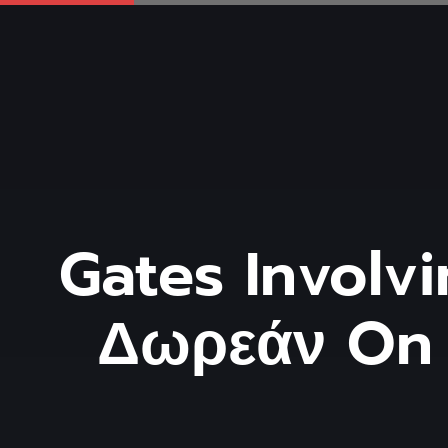
Gates Involv
Δωρεάν On 