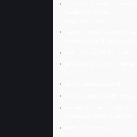
Törvényes A Verde Casino On
Kaszinóban Játszani
Magyarországon?”
Vannak Üdvözlő Bónuszok Va
Promóciók Az Új Játékosok S
Instant És Egyéb Játékaink
Bónuszok És Akciók A Verde 
ban
Verde Casino Bónuszok
Verde Casino Üdvözlő Bónusz
Kaszinó Játékok Szolgáltatók 
Licencioso Casino Hivatalos
Mobil Játékélmény