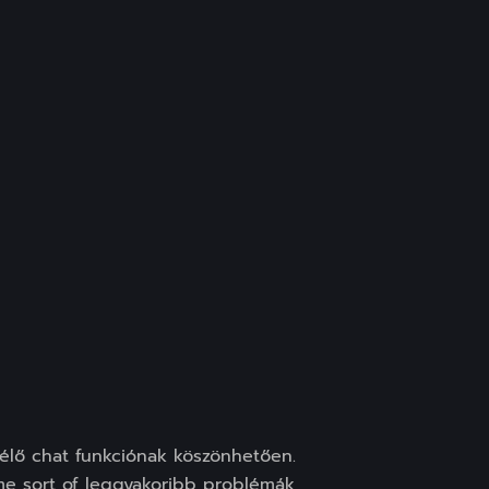
 élő chat funkciónak köszönhetően.
some sort of leggyakoribb problémák