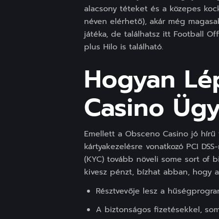
alacsony téteket és a közepes koc
néven elérhető), akár még magasab
játéka, de találhatsz itt Football O
plus Hilo is található.
Hogyan Lé
Casino Ügy
Emellett a Obsceno Casino jó hírű 
kártyakezelésre vonatkozó PCI DSS-
(KYC) tovább növeli some sort of 
kivesz pénzt, bízhat abban, hogy a
Résztvevője lesz a hűségprogra
A biztonságos fizetésekkel, some