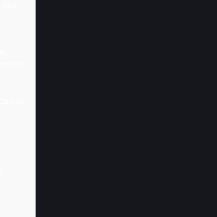
-line
gy
zámára?
Casino-
A