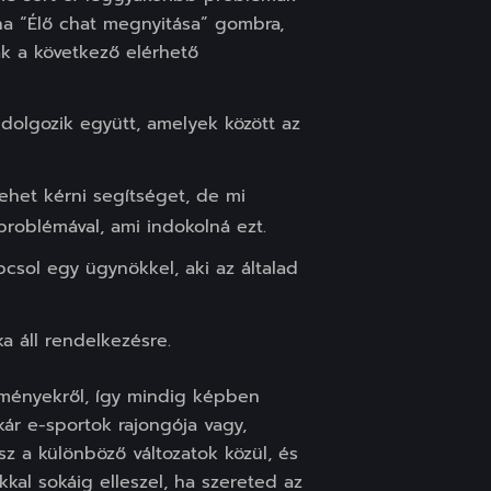
ona “Élő chat megnyitása” gombra,
k a következő elérhető
dolgozik együtt, amelyek között az
ehet kérni segítséget, de mi
roblémával, ami indokolná ezt.
csol egy ügynökkel, aki az általad
a áll rendelkezésre.
eményekről, így mindig képben
kár e-sportok rajongója vagy,
z a különböző változatok közül, és
kkal sokáig elleszel, ha szereted az