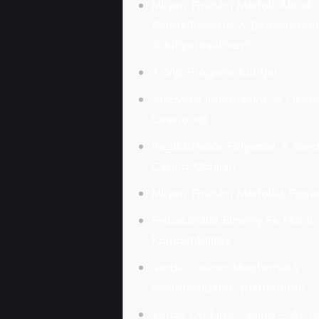
Milyen Fizetési Módok Állnak
Rendelkezésre A Befizetések
A Kifizetésekhez?
A Vip Program Szintjei
Alapvető Információk A Licen
Casino-ról
Regisztrációs Folyamat A Ver
Casino Oldalán
Milyen Fizetési Módokat Foga
Felhasználói Élmény És Mobil
Kompatibilitás
Verde Casino: Megbízható
Szerencsejáték-platformod!
Verde On Line Casino – Az Ö