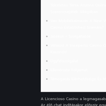
Tökéletes Társa Arizona Onlin
Szerencsejáték Világában
Van Mobilalkalmazás A New 
Casino Established Számára?
Játékok + Szolgáltatók
Válaszd A Inexperto Casino O
Kaszinót!
Ügyfélszolgálat
Ellenőrzési Folyamat
Támogatás Elérhetősége És N
A Licencioso Casino a legmagasabb
Az élő chat indításakor először eg