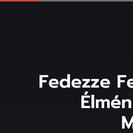
Fedezze F
Élmén
M